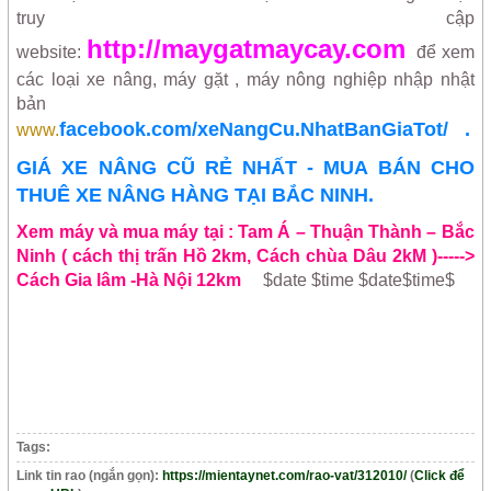
truy cập
http://maygatmaycay.com
website:
để xem
các loại xe nâng, máy gặt , máy nông nghiệp nhập nhật
bản
facebook.com/xeNangCu.NhatBanGiaTot/
.
www.
GIÁ XE NÂNG CŨ RẺ NHẤT - MUA BÁN CHO
THUÊ XE NÂNG HÀNG TẠI BẮC NINH.
Xem máy và mua máy tại : Tam Á – Thuận Thành – Bắc
Ninh ( cách thị trấn Hồ 2km, Cách chùa Dâu 2kM )----->
Cách Gia lâm -Hà Nội 12km
$date $time $date$time$
Tags:
Link tin rao (ngắn gọn):
https://mientaynet.com/rao-vat/312010/
(
Click để