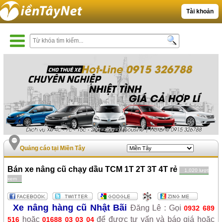
Tài khoản
Quảng cáo tại Miền Tây
Bán xe nâng cũ chạy dầu TCM 1T 2T 3T 4T rẻ
1,020 lượt
xem
Xe nâng hàng cũ Nhật Bãi
Đăng Lê : Gọi
0932 689
hoặc
để được tư vấn và báo giá hoặc
516
01688 03 03 04