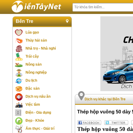
Bến Tre
Lúa gạo
Thủy hải sản
Nhà trọ - Nhà nghỉ
Trái cây
Nông sản
Nông nghiệp
Du lịch
Đặc sản
Dịch vụ nấu ăn
Dịch vụ khác tại Bến Tre
Việc làm
Thép hộp vuông 50 dày 5
Điện - Gia dụng
Đẹp - Khỏe
Thép hộp vuông 50 dày
Ẩm thực - Giải trí