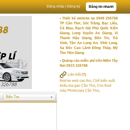
Đăng nhập
|
Đăng ký
Đăng tin nhanh
-
Thiết kế website tại 0949 256788
TP Cần Thơ, Sóc Trăng, Bạc Liêu,
Cà Mau, Rạch Giá Phú Quốc Kiên
Giang, Long Xuyên An Giang, Vị
Thanh Hậu Giang, Bến Tre, Trà
Vinh, Tân An Long An, Vĩnh Long,
Sa Đéc Cao Lãnh Đồng Tháp, Mỹ
Tho Tiền Giang
-
Quảng cáo miễn phí trên Miền Tây
Net 0915 326788
Liên Kết
(?)
:
thiet ke web can tho
,
Chế biến xuất
khẩu lúa gạo Cần Thơ
,
Cho thuê
máy Photocopy Cần Thơ
,
Bến Tre