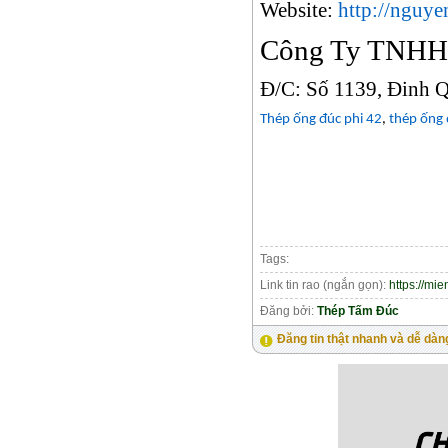
Website:
http://nguye
Công Ty TNH
Đ/C: Số 1139, Đinh 
Thép ống đúc phi 42
,
thép ống 
Tags:
Link tin rao (ngắn gọn):
https://mi
Đăng bởi:
Thép Tấm Đúc
Đăng tin thật nhanh và dễ dàn