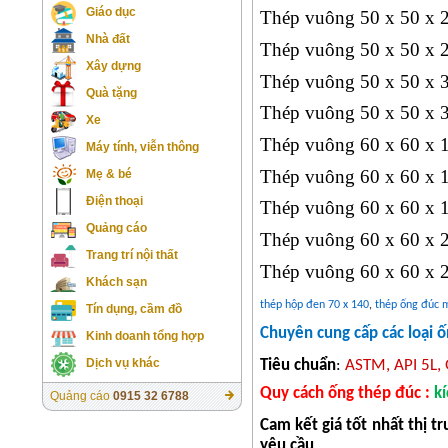
Giáo dục
Thép vuông 50 x 50 x 
Nhà đất
Thép vuông 50 x 50 x 
Xây dựng
Thép vuông 50 x 50 x 
Quà tặng
Thép vuông 50 x 50 x 
Xe
Thép vuông 60 x 60 x 
Máy tính, viễn thông
Thép vuông 60 x 60 x 
Mẹ & bé
Điện thoại
Thép vuông 60 x 60 x 
Quảng cáo
Thép vuông 60 x 60 x 
Trang trí nội thất
Thép vuông 60 x 60 x 
Khách sạn
thép hộp đen 70 x 140
,
thép ống đúc
Tín dụng, cầm đồ
Chuyên cung cấp các loại 
Kinh doanh tổng hợp
Dịch vụ khác
Tiêu chuẩn
:
ASTM, API 5L, 
Quy cách ống thép đúc :
k
Quảng cáo
0915 32 6788
Cam kết
giá tốt
nhất thị t
yêu cầu