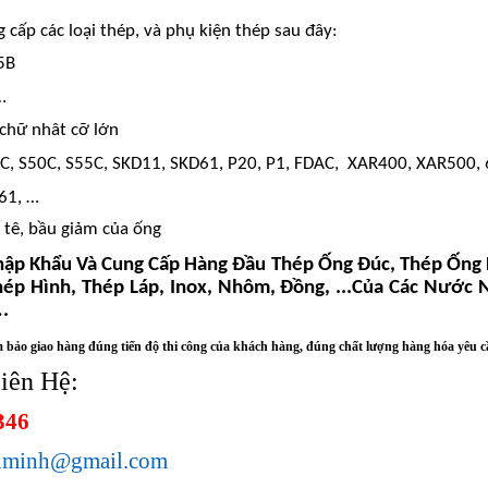
 cấp các loại thép, và phụ kiện thép sau đây:
5B
…
chữ nhât cỡ lớn
C, S50C, S55C, SKD11, SKD61, P20, P1, FDAC,
XAR400, XAR500, 
61, …
, tê, bầu giảm của ống
ập Khẩu Và Cung Cấp Hàng Đầu Thép Ống Đúc, Thép Ống
ép Hình, Thép Láp, Inox, Nhôm, Đồng, ...Của Các Nước 
.
 bảo giao hàng đúng tiến độ thi công của khách hàng, đúng chất lượng hàng hóa yêu 
iên Hệ:
346
nminh@gmail.com