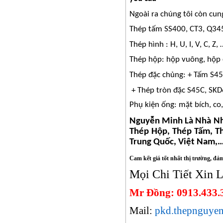
Ngoài ra chúng tôi còn cung
Thép tấm SS400, CT3, Q34
Thép hình : H, U, I, V, C, Z, 
Thép hộp: hộp vuông, hộp 
Thép đặc chủng: + Tấm S45
+ Thép tròn đặc S45C, SKD
Phụ kiện ống: mặt bích, co
Nguyễn Minh Là Nhà Nh
Thép Hộp, Thép Tấm, Th
Trung Quốc, Việt Nam,…
Cam kết
giá tốt
nhất thị trường, đảm
Mọi Chi Tiết Xin L
Mr Đồng: 0913.433.
Mail:
pkd.thepnguye