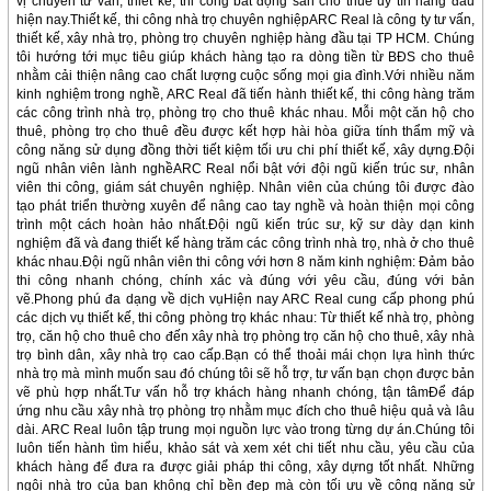
vị chuyên tư vấn, thiết kế, thi công bất động sản cho thuê uy tín hàng đầu
hiện nay.Thiết kế, thi công nhà trọ chuyên nghiệpARC Real là công ty tư vấn,
thiết kế, xây nhà trọ, phòng trọ chuyên nghiệp hàng đầu tại TP HCM. Chúng
tôi hướng tới mục tiêu giúp khách hàng tạo ra dòng tiền từ BĐS cho thuê
nhằm cải thiện nâng cao chất lượng cuộc sống mọi gia đình.Với nhiều năm
kinh nghiệm trong nghề, ARC Real đã tiến hành thiết kế, thi công hàng trăm
các công trình nhà trọ, phòng trọ cho thuê khác nhau. Mỗi một căn hộ cho
thuê, phòng trọ cho thuê đều được kết hợp hài hòa giữa tính thẩm mỹ và
công năng sử dụng đồng thời tiết kiệm tối ưu chi phí thiết kế, xây dựng.Đội
ngũ nhân viên lành nghềARC Real nổi bật với đội ngũ kiến trúc sư, nhân
viên thi công, giám sát chuyên nghiệp. Nhân viên của chúng tôi được đào
tạo phát triển thường xuyên để nâng cao tay nghề và hoàn thiện mọi công
trình một cách hoàn hảo nhất.Đội ngũ kiến trúc sư, kỹ sư dày dạn kinh
nghiệm đã và đang thiết kế hàng trăm các công trình nhà trọ, nhà ở cho thuê
khác nhau.Đội ngũ nhân viên thi công với hơn 8 năm kinh nghiệm: Đảm bảo
thi công nhanh chóng, chính xác và đúng với yêu cầu, đúng với bản
vẽ.Phong phú đa dạng về dịch vụHiện nay ARC Real cung cấp phong phú
các dịch vụ thiết kế, thi công phòng trọ khác nhau: Từ thiết kế nhà trọ, phòng
trọ, căn hộ cho thuê cho đến xây nhà trọ phòng trọ căn hộ cho thuê, xây nhà
trọ bình dân, xây nhà trọ cao cấp.Bạn có thể thoải mái chọn lựa hình thức
nhà trọ mà mình muốn sau đó chúng tôi sẽ hỗ trợ, tư vấn bạn chọn được bản
vẽ phù hợp nhất.Tư vấn hỗ trợ khách hàng nhanh chóng, tận tâmĐể đáp
ứng nhu cầu xây nhà trọ phòng trọ nhằm mục đích cho thuê hiệu quả và lâu
dài. ARC Real luôn tập trung mọi nguồn lực vào trong từng dự án.Chúng tôi
luôn tiến hành tìm hiểu, khảo sát và xem xét chi tiết nhu cầu, yêu cầu của
khách hàng để đưa ra được giải pháp thi công, xây dựng tốt nhất. Những
ngôi nhà trọ của bạn không chỉ bền đẹp mà còn tối ưu về công năng sử