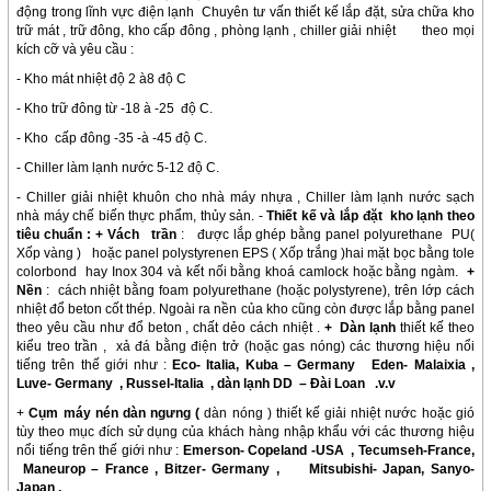
động trong lĩnh vực điện lạnh Chuyên tư vấn thiết kế lắp đặt, sửa chữa kho
trữ mát , trữ đông, kho cấp đông , phòng lạnh , chiller giải nhiệt theo mọi
kích cỡ và yêu cầu :
- Kho mát nhiệt độ 2 à8 độ C
- Kho trữ đông từ -18 à -25 độ C.
- Kho cấp đông -35 -à -45 độ C.
- Chiller làm lạnh nước 5-12 độ C.
- Chiller giải nhiệt khuôn cho nhà máy nhựa , Chiller làm lạnh nước sạch
nhà máy chế biến thực phẩm, thủy sản. -
Thiết kế và lắp đặt kho lạnh theo
tiêu chuẩn
:
+ Vách trần
: được lắp ghép bằng panel polyurethane PU(
Xốp vàng ) hoặc panel polystyrenen EPS ( Xốp trắng )hai mặt bọc bằng tole
colorbond hay Inox 304 và kết nối bằng khoá camlock hoặc bằng ngàm.
+
Nền
: cách nhiệt bằng foam polyurethane (hoặc polystyrene), trên lớp cách
nhiệt đổ beton cốt thép. Ngoài ra nền của kho cũng còn được lắp bằng panel
theo yêu cầu như đổ beton , chất dẻo cách nhiệt .
+ Dàn lạnh
thiết kế theo
kiểu treo trần , xả đá bằng điện trở (hoặc gas nóng) các thương hiệu nổi
tiếng trên thế giới như :
Eco
- Italia
,
Kuba – Germany
Eden- Malaixia
,
Luve- Germany
,
Russel-Italia
,
dàn lạnh DD
– Đài Loan
.v.v
+
Cụm máy nén dàn ngưng (
dàn nóng ) thiết kế giải nhiệt nước hoặc gió
tùy theo mục đích sử dụng của khách hàng nhập khẩu với các thương hiệu
nổi tiếng trên thế giới như :
Emerson- Copeland -USA
,
Tecumseh-France
,
Maneurop – France
,
Bitzer- Germany
,
Mitsubishi- Japan
,
Sanyo-
Japan
,