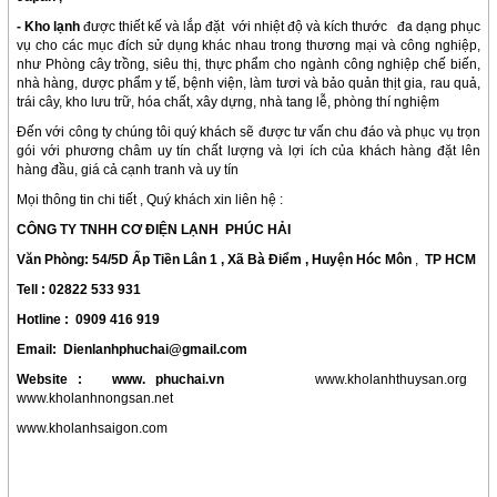
- Kho lạnh
được thiết kế và lắp đặt với nhiệt độ và kích thước đa dạng phục
vụ cho các mục đích sử dụng khác nhau trong thương mại và công nghiệp,
như Phòng cây trồng, siêu thị, thực phẩm cho ngành công nghiệp chế biến,
nhà hàng, dược phẩm y tế, bệnh viện, làm tươi và bảo quản thịt gia, rau quả,
trái cây, kho lưu trữ, hóa chất, xây dựng, nhà tang lễ, phòng thí nghiệm
Đến với công ty chúng tôi quý khách sẽ được tư vấn chu đáo và phục vụ trọn
gói với phương châm uy tín chất lượng và lợi ích của khách hàng đặt lên
hàng đầu, giá cả cạnh tranh và uy tín
Mọi thông tin chi tiết , Quý khách xin liên hệ :
CÔNG TY TNHH CƠ ĐIỆN LẠNH PHÚC HẢI
Văn Phòng: 54/5D Ấp Ti
ền Lân 1 , Xã Bà Điểm , Huyện Hóc Môn
,
TP HCM
Tell :
02822 533 931
Hotline :
0909 416 919
Email: Dienlanhphuchai@gmail.com
Website :
www. phuchai.vn
www.kholanhthuysan.org
www.kholanhnongsan.net
www.kholanhsaigon.com