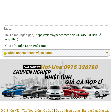
Tags:
Link tin rao (ngắn gọn):
https://mientaynet.com/rao-vat/304451/
(
Click để
copy URL
)
Đăng bởi:
Điện Lạnh Phúc Hải
Đăng tin thật nhanh và dễ dàng
Giới thiệu Miền Tây Net
|
Liên hệ góp ý
|
Quy định sử dụng
|
Bảng giá quảng cáo
|