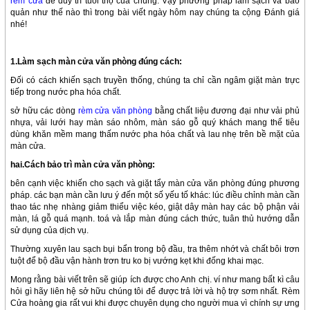
rèm cửa
để duy trì tuổi thọ của chúng. Vậy phương pháp làm sạch và bảo
quản như thế nào thì trong bài viết ngày hôm nay chúng ta cộng Đánh giá
nhé!
1.Làm sạch màn cửa văn phòng đúng cách:
Đối có cách khiến sạch truyền thống, chúng ta chỉ cần ngâm giặt màn trực
tiếp trong nước pha hóa chất.
sở hữu các dòng
rèm cửa văn phòng
bằng chất liệu đương đại như vải phủ
nhựa, vải lưới hay màn sáo nhôm, màn sáo gỗ quý khách mang thể tiêu
dùng khăn mềm mang thấm nước pha hóa chất và lau nhẹ trên bề mặt của
màn cửa.
hai.Cách bảo trì màn cửa văn phòng:
bên cạnh việc khiến cho sạch và giặt tẩy màn cửa văn phòng đúng phương
pháp. các bạn màn cần lưu ý đến một số yếu tố khác: lúc điều chỉnh màn cần
thao tác nhẹ nhàng giảm thiểu việc kéo, giật dây màn hay các bộ phận vải
màn, lá gỗ quá mạnh. toá và lắp màn đúng cách thức, tuân thủ hướng dẫn
sử dụng của dịch vụ.
Thường xuyên lau sạch bụi bẩn trong bộ đầu, tra thêm nhớt và chất bôi trơn
tuột để bộ đầu vận hành trơn tru ko bị vướng kẹt khi đống khai mạc.
Mong rằng bài viết trên sẽ giúp ích được cho Anh chị. ví như mang bất kì câu
hỏi gì hãy liên hệ sở hữu chúng tôi để được trả lời và hộ trợ sơm nhất. Rèm
Cửa hoàng gia rất vui khi được chuyên dụng cho người mua vì chính sự ưng