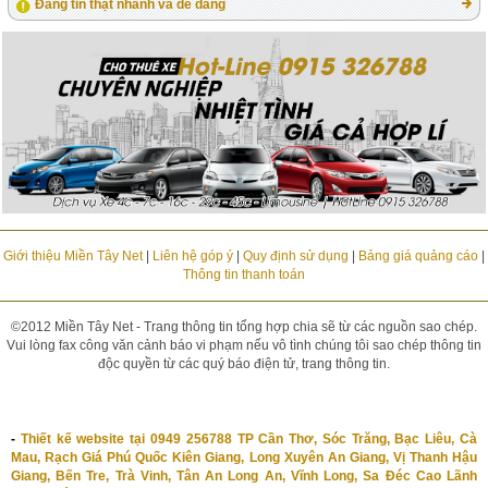
Đăng tin thật nhanh và dễ dàng
Giới thiệu Miền Tây Net
|
Liên hệ góp ý
|
Quy định sử dụng
|
Bảng giá quảng cáo
|
Thông tin thanh toán
©2012 Miền Tây Net - Trang thông tin tổng hợp chia sẽ từ các nguồn sao chép.
Vui lòng fax công văn cảnh báo vi phạm nếu vô tình chúng tôi sao chép thông tin
độc quyền từ các quý báo điện tử, trang thông tin.
-
Thiết kế website tại 0949 256788 TP Cần Thơ, Sóc Trăng, Bạc Liêu, Cà
Mau, Rạch Giá Phú Quốc Kiên Giang, Long Xuyên An Giang, Vị Thanh Hậu
Giang, Bến Tre, Trà Vinh, Tân An Long An, Vĩnh Long, Sa Đéc Cao Lãnh