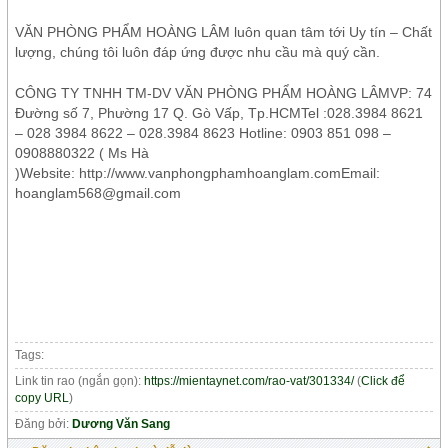
VĂN PHÒNG PHẨM HOÀNG LÂM luôn quan tâm tới Uy tín – Chất
lượng, chúng tôi luôn đáp ứng được nhu cầu mà quý cần.
CÔNG TY TNHH TM-DV VĂN PHÒNG PHẨM HOÀNG LÂMVP: 74
Đường số 7, Phường 17 Q. Gò Vấp, Tp.HCMTel :028.3984 8621
– 028 3984 8622 – 028.3984 8623 Hotline: 0903 851 098 –
0908880322 ( Ms Hà
)Website: http://www.vanphongphamhoanglam.comEmail:
hoanglam568@gmail.com
Tags:
Link tin rao (ngắn gọn):
https://mientaynet.com/rao-vat/301334/
(
Click để
copy URL
)
Đăng bởi:
Dương Văn Sang