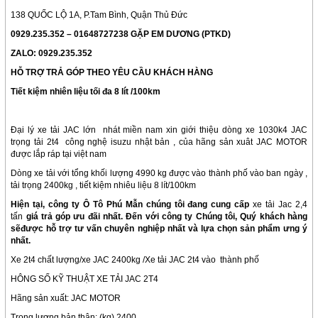
138 QUỐC LỘ 1A, P.Tam Bình, Quận Thủ Đức
0929.235.352 – 01648727238 G
Ặ
P EM D
ƯƠNG
(PTKD)
ZALO: 0929.235.352
H
Ỗ
TR
Ợ
TR
Ả
G
Ó
P THEO Y
Ê
U C
Ầ
U KH
Á
CH H
À
NG
Ti
ế
t ki
ệ
m nhi
ê
n li
ệ
u t
ố
i
đ
a 8 l
í
t /100km
Đại lý xe tải JAC lớn nhát miền nam xin giới thiệu dòng xe 1030k4 JAC
trọng tải 2t4 công nghệ isuzu nhật bản , của hãng sản xuât JAC MOTOR
được lắp ráp tại việt nam
Dòng xe tải với tổng khối lượng 4990 kg được vào thành phố vào ban ngày ,
tải trọng 2400kg , tiết kiệm nhiêu liệu 8 lít/100km
Hi
ệ
n t
ạ
i, c
ô
ng ty
Ô
T
ô
Ph
ú
M
ẫ
n ch
ú
ng t
ô
i
đ
ang cung c
ấ
p
xe tải Jac 2,4
tấn
giá tr
ả
g
ó
p
ư
u
đã
i nh
ấ
t.
Đ
ế
n v
ớ
i c
ô
ng ty Ch
ú
ng t
ô
i, Qu
ý
khách hàng
s
ẽ
đ
ượ
c h
ỗ
tr
ợ
t
ư
v
ấ
n chuy
ê
n nghi
ệ
p nh
ấ
t v
à
l
ự
a ch
ọ
n s
ả
n ph
ẩ
m
ư
ng
ý
nh
ấ
t.
Xe 2t4 chất lượng/xe JAC 2400kg /Xe tải JAC 2t4 vào thành phố
HÔNG SỐ KỸ THUẬT XE TẢI JAC 2T4
Hãng sản xuất: JAC MOTOR
Trọng lượng bản thân: (kg) 2400