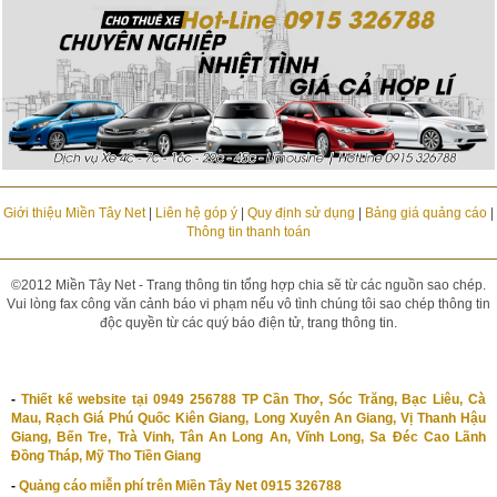
Giới thiệu Miền Tây Net
|
Liên hệ góp ý
|
Quy định sử dụng
|
Bảng giá quảng cáo
|
Thông tin thanh toán
©2012 Miền Tây Net - Trang thông tin tổng hợp chia sẽ từ các nguồn sao chép.
Vui lòng fax công văn cảnh báo vi phạm nếu vô tình chúng tôi sao chép thông tin
độc quyền từ các quý báo điện tử, trang thông tin.
-
Thiết kế website tại 0949 256788 TP Cần Thơ, Sóc Trăng, Bạc Liêu, Cà
Mau, Rạch Giá Phú Quốc Kiên Giang, Long Xuyên An Giang, Vị Thanh Hậu
Giang, Bến Tre, Trà Vinh, Tân An Long An, Vĩnh Long, Sa Đéc Cao Lãnh
Đồng Tháp, Mỹ Tho Tiền Giang
-
Quảng cáo miễn phí trên Miền Tây Net 0915 326788