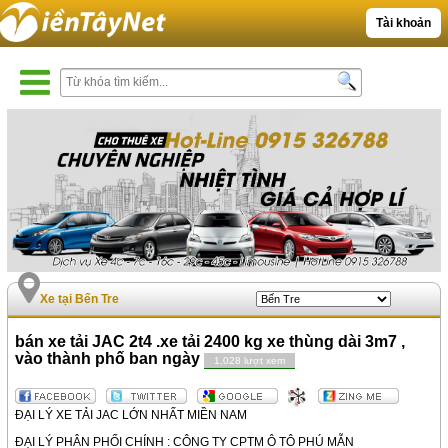
Tài khoản
Xe tại Bến Tre
bán xe tải JAC 2t4 .xe tải 2400 kg xe thùng dài 3m7 ,
vào thành phố ban ngày
1,028 lượt xem
ĐẠI LÝ XE TẢI JAC LỚN NHẤT MIỀN NAM
ĐẠI LÝ PHÂN PHỐI CHÍNH : CÔNG TY CPTM Ô TÔ PHÚ MẪN