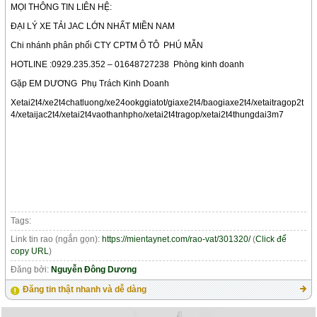
MỌI THÔNG TIN LIÊN HỆ:
ĐẠI LÝ XE TẢI JAC LỚN NHẤT MIỀN NAM
Chi nhánh phân phối CTY CPTM Ô TÔ PHÚ MẪN
HOTLINE :0929.235.352 – 01648727238 Phòng kinh doanh
Gặp EM DƯƠNG Phụ Trách Kinh Doanh
Xetai2t4/xe2t4chatluong/xe24ookggiatot/giaxe2t4/baogiaxe2t4/xetaitragop2t
4/xetaijac2t4/xetai2t4vaothanhpho/xetai2t4tragop/xetai2t4thungdai3m7
Tags:
Link tin rao (ngắn gọn):
https://mientaynet.com/rao-vat/301320/
(
Click để
copy URL
)
Đăng bởi:
Nguyễn Đông Dương
Đăng tin thật nhanh và dễ dàng