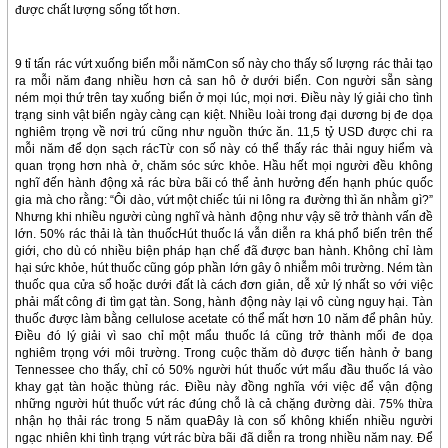
được chất lượng sống tốt hơn.
9 tỉ tấn rác vứt xuống biển mỗi nămCon số này cho thấy số lượng rác thải tạo
ra mỗi năm đang nhiều hơn cả san hô ở dưới biển. Con người sẵn sàng
ném mọi thứ trên tay xuống biển ở mọi lúc, mọi nơi. Điều này lý giải cho tình
trạng sinh vật biển ngày càng cạn kiệt. Nhiều loài trong đại dương bị đe dọa
nghiêm trọng về nơi trú cũng như nguồn thức ăn. 11,5 tỷ USD được chi ra
mỗi năm để dọn sạch rácTừ con số này có thể thấy rác thải nguy hiểm và
quan trọng hơn nhà ở, chăm sóc sức khỏe. Hầu hết mọi người đều không
nghĩ đến hành động xả rác bừa bãi có thể ảnh hưởng đến hạnh phúc quốc
gia mà cho rằng: “Ôi dào, vứt một chiếc túi ni lông ra đường thì ăn nhằm gì?”
Nhưng khi nhiều người cùng nghĩ và hành động như vậy sẽ trở thành vấn đề
lớn. 50% rác thải là tàn thuốcHút thuốc lá vẫn diễn ra khá phổ biến trên thế
giới, cho dù có nhiều biện pháp hạn chế đã được ban hành. Không chỉ làm
hại sức khỏe, hút thuốc cũng góp phần lớn gây ô nhiễm môi trường. Ném tàn
thuốc qua cửa sổ hoặc dưới đất là cách đơn giản, dễ xử lý nhất so với việc
phải mất công đi tìm gạt tàn. Song, hành động này lại vô cùng nguy hại. Tàn
thuốc được làm bằng cellulose acetate có thể mất hơn 10 năm để phân hủy.
Điều đó lý giải vì sao chỉ một mẩu thuốc lá cũng trở thành mối đe dọa
nghiêm trọng với môi trường. Trong cuộc thăm dò được tiến hành ở bang
Tennessee cho thấy, chỉ có 50% người hút thuốc vứt mẩu đầu thuốc lá vào
khay gạt tàn hoặc thùng rác. Điều này đồng nghĩa với việc để vận động
những người hút thuốc vứt rác đúng chỗ là cả chặng đường dài. 75% thừa
nhận họ thải rác trong 5 năm quaĐây là con số không khiến nhiều người
ngạc nhiên khi tình trạng vứt rác bừa bãi đã diễn ra trong nhiều năm nay. Để