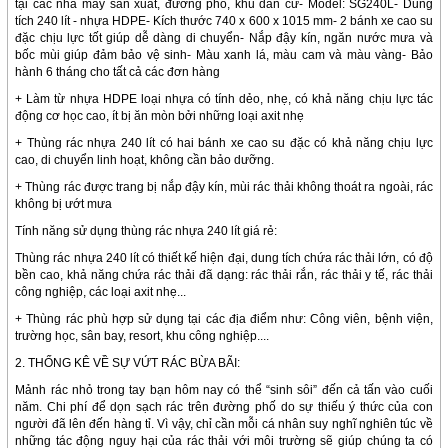
tại các nhà máy sản xuất, đường phố, khu dân cư- Model: SG240L- Dung
tích 240 lít - nhựa HDPE- Kích thước 740 x 600 x 1015 mm- 2 bánh xe cao su
đặc chịu lực tốt giúp dễ dàng di chuyển- Nắp đậy kín, ngăn nước mưa và
bốc mùi giúp đảm bảo vệ sinh- Màu xanh lá, màu cam và màu vàng- Bảo
hành 6 tháng cho tất cả các đơn hàng
+ Làm từ nhựa HDPE loại nhựa có tính dẻo, nhẹ, có khả năng chịu lực tác
động cơ học cao, ít bị ăn mòn bởi những loại axit nhẹ
+ Thùng rác nhựa 240 lít có hai bánh xe cao su đặc có khả năng chịu lực
cao, di chuyển linh hoạt, không cần bảo dưỡng.
+ Thùng rác được trang bị nắp đậy kín, mùi rác thải không thoát ra ngoài, rác
không bị ướt mưa
Tính năng sử dụng thùng rác nhựa 240 lít giá rẻ:
Thùng rác nhựa 240 lít có thiết kế hiện đại, dung tích chứa rác thải lớn, có độ
bền cao, khả năng chứa rác thải đã dạng: rác thải rắn, rác thải y tế, rác thải
công nghiệp, các loại axit nhẹ...
+ Thùng rác phù hợp sử dụng tại các địa điểm như: Công viên, bệnh viện,
trường học, sân bay, resort, khu công nghiệp....
2. THỐNG KÊ VỀ SỰ VỨT RÁC BỪA BÃI:
Mảnh rác nhỏ trong tay bạn hôm nay có thể “sinh sôi” đến cả tấn vào cuối
năm. Chi phí để dọn sạch rác trên đường phố do sự thiếu ý thức của con
người đã lên đến hàng tỉ. Vì vậy, chỉ cần mỗi cá nhân suy nghĩ nghiên túc về
những tác động nguy hại của rác thải với môi trường sẽ giúp chúng ta có