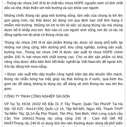
- Thùng rác nhựa 240 lít là từ chất liệu nhựa HDPE nguyên sinh có tính chất
dẻo và nhẹ, thân thiện với môi trường và sức khỏe con người.
Những chiếc thùng rác giúp môi trường sống, làm việc của chúng ta trở lên
gọn gàng hơn, rác thải được bỏ đúng nơi quy định hạn chế tình trạng ô
nhiễm môi trường. Những lợi ích to lớn từ việc sử dụng thùng rác mà chúng
được bố trí khắp mọi nơi. Nơi nào có con người sinh sống, nơi đó có rác và
đồng nghĩa nơi đó phải có thùng chứa rác.
Thùng rác nhựa 240 lít là sản phẩm thùng rác được sử dụng phổ biến tại
những nơi công cộng, trên đường phố, khu công nghiệp, xưởng sản xuất,
trường học...Thùng rác nhựa 240 lít được sản xuất từ nhựa HDPE chính
phẩm 100 % hạt nhựa mới chất lượng cao. Cho ra đời sản phẩm có khả
năng chịu được điều kiện thời tiết khắc nghiệt tại Việt Nam khi để ngoài trời,
ít bị tác động bởi mưa nắng..
+ Được sản xuất trên dây truyền công nghệ hiện đại đúc khuôn liền mạch,
thùng rác nhẵn bóng hai mặt, giúp rác thải không bị rỉ nước, quá trình thu
gom rác dễ dàng, không bị đọng rác, dễ dàng vệ sinh thùng rác sau khi thu
gom.
CÔNG TY TNHH CÔNG NGHIỆP SÀI GÒN
VP Tại Tp. HCM: 20/32 Hồ Đắc Di, P. Tây Thạnh, Quận Tân PhúVP Tại Hà
Nội: Số A25 - Km14+200, Quốc Lộ 1A, Tập thể 665, Ngọc Hồi, Thanh TrìVP
Tai Miền Tây: QL1A-Ấp Phú Thành, Tân Phú, Tam Bình, Vĩnh Long (cách cầu
Cần Thơ 10Km)
1.Thùng rác công cộng 240 lít - Cam Kết GIÁ RẺ
NHẤTThùng rác 240 lít có dung tích lớn nên thường được dùng rất phổ biến