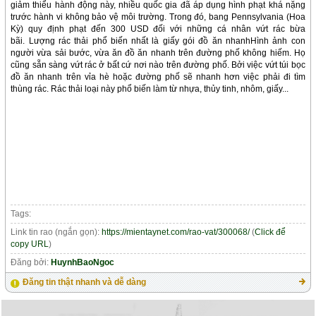
giảm thiểu hành động này, nhiều quốc gia đã áp dụng hình phạt khá nặng
trước hành vi không bảo vệ môi trường. Trong đó, bang Pennsylvania (Hoa
Kỳ) quy định phạt đến 300 USD đối với những cá nhân vứt rác bừa
bãi. Lượng rác thải phổ biến nhất là giấy gói đồ ăn nhanhHình ảnh con
người vừa sải bước, vừa ăn đồ ăn nhanh trên đường phố không hiếm. Họ
cũng sẵn sàng vứt rác ở bất cứ nơi nào trên đường phố. Bởi việc vứt túi bọc
đồ ăn nhanh trên vỉa hè hoặc đường phố sẽ nhanh hơn việc phải đi tìm
thùng rác. Rác thải loại này phổ biến làm từ nhựa, thủy tinh, nhôm, giấy...
Tags:
Link tin rao (ngắn gọn):
https://mientaynet.com/rao-vat/300068/
(
Click để
copy URL
)
Đăng bởi:
HuynhBaoNgoc
Đăng tin thật nhanh và dễ dàng