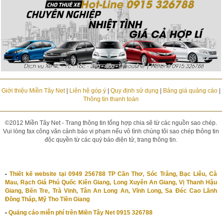
Giới thiệu Miền Tây Net
|
Liên hệ góp ý
|
Quy định sử dụng
|
Bảng giá quảng cáo
|
Thông tin thanh toán
©2012 Miền Tây Net - Trang thông tin tổng hợp chia sẽ từ các nguồn sao chép.
Vui lòng fax công văn cảnh báo vi phạm nếu vô tình chúng tôi sao chép thông tin
độc quyền từ các quý báo điện tử, trang thông tin.
-
Thiết kế website tại 0949 256788 TP Cần Thơ, Sóc Trăng, Bạc Liêu, Cà
Mau, Rạch Giá Phú Quốc Kiên Giang, Long Xuyên An Giang, Vị Thanh Hậu
Giang, Bến Tre, Trà Vinh, Tân An Long An, Vĩnh Long, Sa Đéc Cao Lãnh
Đồng Tháp, Mỹ Tho Tiền Giang
-
Quảng cáo miễn phí trên Miền Tây Net 0915 326788