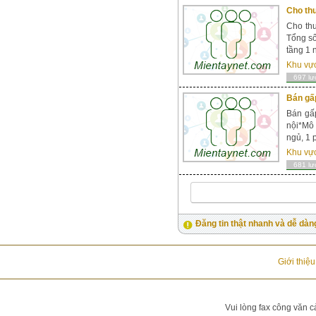
Cho thu
Cho thu
Tổng số
tầng 1 n
Khu vự
697 lư
Bán gấp
Bán gấp
nội*Mô 
ngủ, 1 
Khu vự
681 lư
Đăng tin thật nhanh và dễ dàn
Giới thiệ
Vui lòng fax công văn c