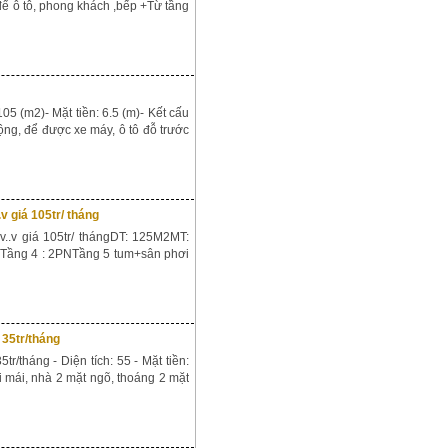
để ô tô, phong khách ,bếp +Từ tầng
5 (m2)- Mặt tiền: 6.5 (m)- Kết cấu
rộng, để được xe máy, ô tô đỗ trước
v giá 105tr/ tháng
..v giá 105tr/ thángDT: 125M2MT:
àn Tầng 4 : 2PNTầng 5 tum+sân phơi
 35tr/tháng
r/tháng - Diện tích: 55 - Mặt tiền:
i mái, nhà 2 mặt ngõ, thoáng 2 mặt