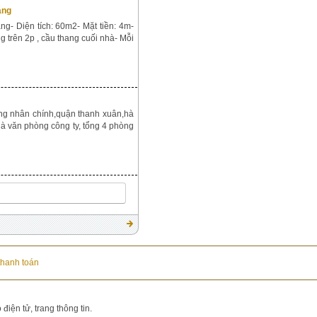
áng
g- Diện tích: 60m2- Mặt tiền: 4m-
ng trên 2p , cầu thang cuối nhà- Mỗi
ờng nhân chính,quận thanh xuân,hà
là văn phòng công ty, tổng 4 phòng
thanh toán
iện tử, trang thông tin.