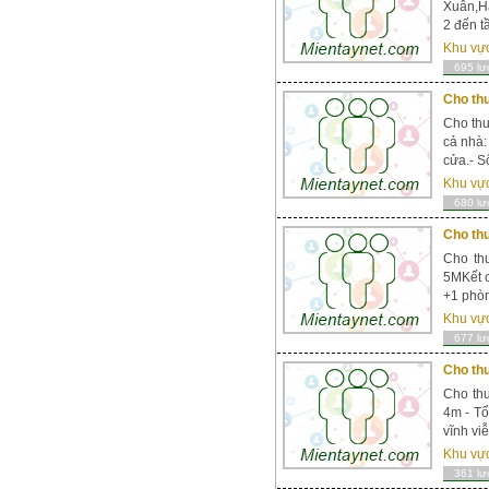
Xuân,Hà
2 đến t
Khu vự
695 lư
Cho thu
Cho thu
cả nhà:
cửa.- Số
Khu vự
680 lư
Cho thu
Cho thu
5MKết c
+1 phòn
Khu vự
677 lư
Cho thu
Cho thu
4m - Tổ
vĩnh viễ
Khu vự
361 lư