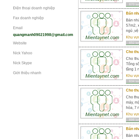
670 lư
Điện thoại doanh nghiệp
Bán nhà
Fax doanh nghiệp
Bán nhà
57m2, x
Email
ngủ ,vệ 
quangmanh09021998@gmail.com
Khu vự
Website
652 lư
Cho thu
Nick Yahoo
Cho thu
Nick Skype
Tổng số
tầng 1 n
Giới thiệu nhanh
Khu vự
634 lư
Cho thu
Cho thu
máy, mặ
hòa, 7 
Khu vự
698 lư
Bán nhà
Bán nhà