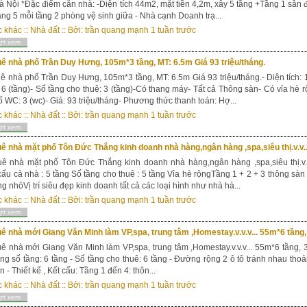
 Nội *Đặc điểm căn nhà: -Diện tích 44m2, mặt tiền 4,2m, xây 5 tầng +Tầng 1 sân 
ầng 5 mỗi tầng 2 phòng vệ sinh giữa - Nhà cạnh Doanh trạ...
c khác
::
Nhà đất
:: Bởi:
trần quang mạnh
1 tuần trước
ợt xem
ê nhà phố Trần Duy Hưng, 105m*3 tầng, MT: 6.5m Giá 93 triệu/tháng.
ê nhà phố Trần Duy Hưng, 105m*3 tầng, MT: 6.5m Giá 93 triệu/tháng.- Diện tích: 10
 6 (tầng)- Số tầng cho thuê: 3 (tầng)-Có thang máy- Tất cả Thông sàn- Có vỉa hè 
 WC: 3 (wc)- Giá: 93 triệu/tháng- Phương thức thanh toán: Hợ...
c khác
::
Nhà đất
:: Bởi:
trần quang mạnh
1 tuần trước
ợt xem
ê nhà mặt phố Tôn Đức Thắng kinh doanh nhà hàng,ngân hàng ,spa,siêu thị.v.v..
ê nhà mặt phố Tôn Đức Thắng kinh doanh nhà hàng,ngân hàng ,spa,siêu thị.v.v
ấu cả nhà : 5 tầng Số tầng cho thuê : 5 tầng Vỉa hè rộngTầng 1 + 2 + 3 thông s
g nhỏVị trí siêu đẹp kinh doanh tất cả các loại hình như nhà hà...
c khác
::
Nhà đất
:: Bởi:
trần quang mạnh
1 tuần trước
ợt xem
ê nhà mới Giang Văn Minh làm VP,spa, trung tâm ,Homestay.v.v.v... 55m*6 tầng,
ê nhà mới Giang Văn Minh làm VP,spa, trung tâm ,Homestay.v.v.v... 55m*6 tầng, 35t
ng số tầng: 6 tầng - Số tầng cho thuê: 6 tầng - Đường rộng 2 ô tô tránh nhau thoả
n - Thiết kế , Kết cấu: Tầng 1 đến 4: thôn...
c khác
::
Nhà đất
:: Bởi:
trần quang mạnh
1 tuần trước
ợt xem