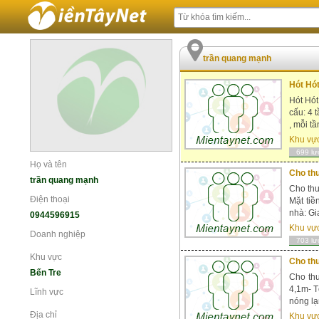
trần quang mạnh
Hót Hót
Hót Hót
cấu: 4 
, mỗi t
Khu vự
699 lư
Họ và tên
Cho thu
trần quang mạnh
Cho thu
Điện thoại
Mặt tiề
nhà: Gi
0944596915
Khu vự
Doanh nghiệp
703 lư
Khu vực
Cho thu
Bến Tre
Cho thu
4,1m- T
Lĩnh vực
nóng lạ
Địa chỉ
Khu vự