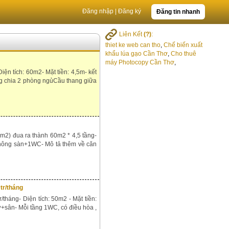
Đăng nhập
|
Đăng ký
Đăng tin nhanh
Liên Kết
(?)
:
thiet ke web can tho
,
Chế biến xuất
khẩu lúa gạo Cần Thơ
,
Cho thuê
máy Photocopy Cần Thơ
,
iện tích: 60m2- Mặt tiền: 4,5m- kết
ầng chia 2 phòng ngủCầu thang giữa
(m2) đua ra thành 60m2 * 4,5 tầng-
cả thông sàn+1WC- Mô tả thêm về căn
tr/tháng
tháng- Diện tích: 50m2 - Mặt tiền:
ờ+sân- Mỗi tầng 1WC, có điều hòa ,