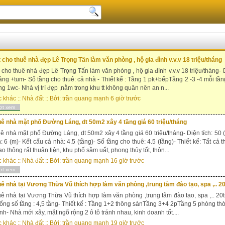
 cho thuê nhà đẹp Lê Trọng Tấn làm văn phòng , hộ gia đình v.v.v 18 triệu/tháng
 cho thuê nhà đẹp Lê Trọng Tấn làm văn phòng , hộ gia đình v.v.v 18 triệu/tháng- D
tầng +tum- Số tầng cho thuê: cả nhà - Thiết kế : Tầng 1 pk+bếpTầng 2 -3 -4 mỗi t
ầng 1wc- Nhà vị trí đẹp ,nằm trong khu tt không quân nên an n...
c khác
::
Nhà đất
:: Bởi:
trần quang mạnh
6 giờ trước
ợt xem
ê nhà mặt phố Đường Láng, dt 50m2 xây 4 tầng giá 60 triệu/tháng
ê nhà mặt phố Đường Láng, dt 50m2 xây 4 tầng giá 60 triệu/tháng- Diện tích: 50 
n: 6 (m)- Kết cấu cả nhà: 4.5 (tầng)- Số tầng cho thuê: 4.5 (tầng)- Thiết kế: Tất 
ao thông rất thuận tiện, khu phố sầm uất, phong thủy tốt, thôn...
c khác
::
Nhà đất
:: Bởi:
trần quang mạnh
16 giờ trước
ợt xem
ê nhà tại Vương Thừa Vũ thích hợp làm văn phòng ,trung tâm đào tạo, spa ,.. 20
ê nhà tại Vương Thừa Vũ thích hợp làm văn phòng ,trung tâm đào tạo, spa ,.. 20tr/
ổng số tầng : 4,5 tầng- Thiết kế : Tầng 1+2 thông sànTầng 3+4 2pTầng 5 phòng th
nh- Nhà mới xây, mặt ngõ rộng 2 ô tô tránh nhau, kinh doanh tốt....
c khác
::
Nhà đất
:: Bởi:
trần quang mạnh
19 giờ trước