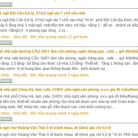
ợt xem
 ngõ Đội Cấn 6,6 tỷ, 57m2 ngõ oto 7 chỗ vào nhà
 ngõ Đội Cấn 6,6 tỷ, 57m2 ngõ oto 7 chỗ vào nhà *Vị trí: -phố Đội Cấn,Ba Đình, Hà
ây 5 tầng nhà 2 mặt ngõ -mặt tiền:4m sđcc nở hậu +tầng 1 : để xe , khách và bế
sinh +tầng3,4 : 4 phòng ngủ rộng , 2 vs ...
c khác
::
Nhà đất
:: Bởi:
trần quang mạnh
22 giờ trước
ợt xem
ê nhà mặt đường CẦU GIẤY làm văn phòng ,ngân hàng,spa , cafe ,.. giá 40tr/th
ê nhà mặt đường CẦU GIẤY làm văn phòng ,ngân hàng,spa , cafe ,.. giá 40tr/thán
 tầng: 2,5 tầng- Số tầng cho thuê: cả nhà 2,5 tầng- Thiết kế : Tầng 1 thông sàn , tầ
hà vsinh- Vị trí trung tâm, giao thông thuận tiện , kinh doanh cự...
c khác
::
Nhà đất
:: Bởi:
trần quang mạnh
2 ngày trước
ợt xem
ê nhà phố Chùa Hà, làm cafe, CHDV ,nhà nghỉ,văn phòng..v.v.v. giá 45 triệu/thá
ê nhà phố Chùa Hà, làm cafe, CHDV ,nhà nghỉ,văn phòng..v.v.v. giá 45 triệu/tháng-
t tiền 6m, thiết kế chuẩn văn phòng, tòa nhà đã được sơn sửa lại mới hoàn toàn.-
nóng lạnh, WC khép kín, sàn gỗ, trần thạch cao, cửa kính cường lực, ...
c khác
::
Nhà đất
:: Bởi:
trần quang mạnh
4 ngày trước
ợt xem
 ngõ chợ Hoàng Văn Thái ô tô tránh nhau, dt 44m2 giá chỉ 5,5 tỷ
 ngõ chợ Hoàng Văn Thái ô tô tránh nhau, dt 44m2 giá chỉ 5,5 tỷ *Vị trí: Phố 