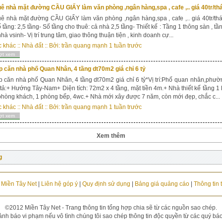
ê nhà mặt đường CẦU GIẤY làm văn phòng ,ngân hàng,spa , cafe ,.. giá 40tr/th
ê nhà mặt đường CẦU GIẤY làm văn phòng ,ngân hàng,spa , cafe ,.. giá 40tr/thán
 tầng: 2,5 tầng- Số tầng cho thuê: cả nhà 2,5 tầng- Thiết kế : Tầng 1 thông sàn , tầ
hà vsinh- Vị trí trung tâm, giao thông thuận tiện , kinh doanh cự...
c khác
::
Nhà đất
:: Bởi:
trần quang mạnh
1 tuần trước
ợt xem
 căn nhà phố Quan Nhân, 4 tầng dt70m2 giá chỉ 6 tỷ
 căn nhà phố Quan Nhân, 4 tầng dt70m2 giá chỉ 6 tỷ*Vị trí:Phố quan nhân,phư
tả:+ Hướng Tây-Nam+ Diện tích: 72m2 x 4 tầng, mặt tiền 4m.+ Nhà thiết kế tầng 1 
phòng khách, 1 phòng bếp, 4wc.+ Nhà mới xây được 7 năm, còn mới đẹp, chắc c...
c khác
::
Nhà đất
:: Bởi:
trần quang mạnh
1 tuần trước
ợt xem
Xem thêm
g
u Miền Tây Net
|
Liên hệ góp ý
|
Quy định sử dụng
|
Bảng giá quảng cáo
|
Thông tin 
©2012 Miền Tây Net - Trang thông tin tổng hợp chia sẽ từ các nguồn sao chép.
ảnh báo vi phạm nếu vô tình chúng tôi sao chép thông tin độc quyền từ các quý báo đ