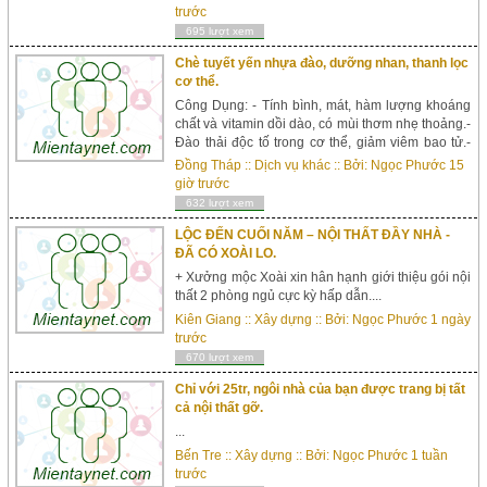
thân thiện... + Kết cấu: 1 trệt 2 lầu + 2 sân thượng
trước
trước sau, mái bằng và toàn bộ sàn đúc BTCT cực
695 lượt xem
chắn chắn. Với 3PN + ...
Chè tuyết yến nhựa đào, dưỡng nhan, thanh lọc
cơ thể.
Công Dụng: - Tính bình, mát, hàm lượng khoáng
chất và vitamin dồi dào, có mùi thơm nhẹ thoảng.-
Đào thải độc tố trong cơ thể, giảm viêm bao tử.-
Phụ nữ sau sinh giúp phục hồi tử cung và phần
Đồng Tháp
::
Dịch vụ khác
:: Bởi:
Ngọc Phước
15
phụ.- Hỗ trợ điều trị đái tháo đường.- Mùa hè
giờ trước
giảm nhiệt, tiếp năng lượng rất tốt.- Giảm
632 lượt xem
cholesterol trong máu.- Giảm...
LỘC ĐẾN CUỐI NĂM – NỘI THẤT ĐẦY NHÀ -
ĐÃ CÓ XOÀI LO.
+ Xưởng mộc Xoài xin hân hạnh giới thiệu gói nội
thất 2 phòng ngủ cực kỳ hấp dẫn....
Kiên Giang
::
Xây dựng
:: Bởi:
Ngọc Phước
1 ngày
trước
670 lượt xem
Chỉ với 25tr, ngôi nhà của bạn được trang bị tất
cả nội thất gỡ.
...
Bến Tre
::
Xây dựng
:: Bởi:
Ngọc Phước
1 tuần
trước