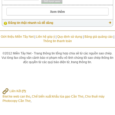
565 lượt xem
Xem thêm
Đăng tin thật nhanh và dễ dàng
Giới thiệu Miền Tây Net
|
Liên hệ góp ý
|
Quy định sử dụng
|
Bảng giá quảng cáo
|
Thông tin thanh toán
©2012 Miền Tây Net - Trang thông tin tổng hợp chia sẽ từ các nguồn sao chép.
Vui lòng fax công văn cảnh báo vi phạm nếu vô tình chúng tôi sao chép thông tin
độc quyền từ các quý báo điện tử, trang thông tin.
Liên Kết
(?)
:
thiet ke web can tho
,
Chế biến xuất khẩu lúa gạo Cần Thơ
,
Cho thuê máy
Photocopy Cần Thơ
,