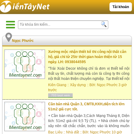
Tài khoản
Ngọc Phước
Xưởng mộc nhận thiết kế thi công nội thất căn
hộ, giá chỉ từ 25tr thời gian hoàn thiện từ 15
ngày. LH: 0938044595
"Trái Xoài Decor không chỉ là đơn vị thiết kế nội
thất uy tín, chất lượng mà còn là công ty thi công
nội thất hoàn thiện chuyên nghiệp. Tại thiết kế nội
thất Trái Xoài Decor, những mẫu sản phẩm
Kiên Giang
::
Xây dựng
:: Bởi:
Ngọc Phước
3 giờ
đều mang tính ứng dụng cao, đảm bảo sự tiện
trước
nghi, bắt mắt, sẽ mang lại nhiều giá trị cho ng...
703 lượt xem
Cần bán nhà Quận 3, CMT8,HXH,diện tích lớn
51m2 giá cực tốt.
+ Cần bán nhà Quận 3,Cách Mạng Tháng 8, Diện
tích: 51m2 giá chỉ 9,5 Tỷ (TL). + Nhà chính chủ tự
xây nên rất chắc chắn, bước vào là không muốn
bước ra. Xung quanh cực kỳ yên tĩnh, hàng xóm
Bạc Liêu
::
Nhà đất
:: Bởi:
Ngọc Phước
10 giờ