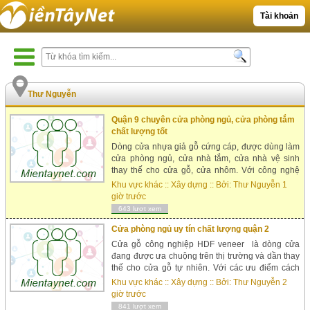
Tài khoản
Thư Nguyễn
Quận 9 chuyên cửa phòng ngủ, cửa phòng tắm
chất lượng tốt
Dòng cửa nhựa giả gỗ cứng cáp, được dùng làm
cửa phòng ngủ, cửa nhà tắm, cửa nhà vệ sinh
thay thế cho cửa gỗ, cửa nhôm. Với công nghệ
hiện đại, cửa nhựa gỗ sung yu được ép với áp
Khu vực khác
::
Xây dựng
:: Bởi:
Thư Nguyễn
1
suất lớn từ bột gỗ với bột nhựa. Sung yu có 3 loại:
giờ trước
Sungyu ...
643 lượt xem
Cửa phòng ngủ uy tín chất lượng quận 2
Cửa gỗ công nghiệp HDF veneer là dòng cửa
đang được ưa chuộng trên thị trường và dần thay
thế cho cửa gỗ tự nhiên. Với các ưu điểm cách
âm tốt, đã qua xử lý mối mọt, không cong vênh co
Khu vực khác
::
Xây dựng
:: Bởi:
Thư Nguyễn
2
ngót, mẫu mã màu sắc đa...
giờ trước
841 lượt xem