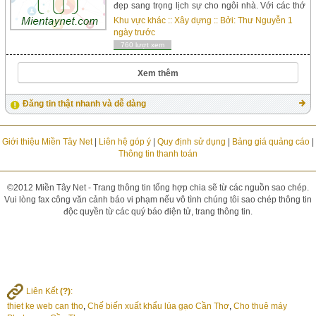
đẹp sang trọng lịch sự cho ngôi nhà. Với các thớ
vân giả gỗ, cửa nhựa đài loan mang lại sự đồng
Khu vực khác
::
Xây dựng
:: Bởi:
Thư Nguyễn
1
bộ cho ngôi nhà. Kích thước chuẩn cho toilet
ngày trước
800x2050 (k&i...
760 lượt xem
Xem thêm
Đăng tin thật nhanh và dễ dàng
Giới thiệu Miền Tây Net
|
Liên hệ góp ý
|
Quy định sử dụng
|
Bảng giá quảng cáo
|
Thông tin thanh toán
©2012 Miền Tây Net - Trang thông tin tổng hợp chia sẽ từ các nguồn sao chép.
Vui lòng fax công văn cảnh báo vi phạm nếu vô tình chúng tôi sao chép thông tin
độc quyền từ các quý báo điện tử, trang thông tin.
Liên Kết
(?)
:
thiet ke web can tho
,
Chế biến xuất khẩu lúa gạo Cần Thơ
,
Cho thuê máy