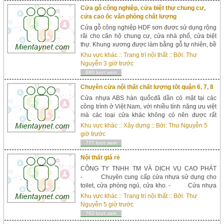
Cửa gỗ công nghiệp, cửa biệt thự chung cư,
cửa cao ốc văn phòng chất lượng
Cửa gỗ công nghiệp HDF sơn được sử dụng rộng
rãi cho căn hộ chung cư, cửa nhà phố, cửa biệt
thự. Khung xương được làm bằng gỗ tự nhiên, bề
mặt là 2 tấm veneer nhập khẩu được sơn màu
Khu vực khác
::
Trang trí nội thất
:: Bởi:
Thư
hoàn thiện. -Ưu điểm: +Đã qua xử lý mối mọt,
Nguyễn
3 giờ trước
không cong ...
680 lượt xem
Chuyên cửa nội thất chất lượng tốt quận 6, 7, 8
Cửa nhựa ABS hàn quốcđã dần có mặt tại các
công trình ở Việt Nam, với nhiều tính năng ưu việt
mà các loại cửa khác không có nên được rất
nhiều khách hàng quan tâm và lựa chọn sử dụng.
Khu vực khác
::
Xây dựng
:: Bởi:
Thư Nguyễn
5
ü Thiết kế độc ...
giờ trước
777 lượt xem
Nội thất giá rẻ
CÔNG TY TNHH TM VÀ DỊCH VỤ CAO PHÁT
- Chuyên cung cấp cửa nhựa sử dụng cho
toilet, cửa phòng ngủ, cửa kho. - Cửa nhựa
PVC đài loan phủ vân gỗ tự nhiên. - &nbs...
Khu vực khác
::
Trang trí nội thất
:: Bởi:
Thư
Nguyễn
5 giờ trước
762 lượt xem