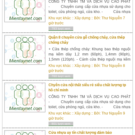
CÔNG TY TNHH TM VÀ DỊCH VỤ CAO PHÁT
- Chuyên cung cấp cửa nhựa sử dụng cho
toilet, cửa phòng ngủ, cửa kho. - Cửa nhựa
PVC đài loan phủ vân gỗ tự nhiên. - &nbs...
Khu vực khác
::
Xây dựng
:: Bởi:
Thư Nguyễn
7
giờ trước
793 lượt xem
Quận 8 chuyên cửa gỗ chống cháy, cửa thép
chống cháy
+ Cửa thép chống cháy: Khung bao thép nguội
mạ kẽm dày 1,2 mm (60ph), 1,4mm (90ph),
1,5mm (120ph). - Cánh cửa thép nguội mạ kẽm
dày 0.8mm (60’), 1mm (90’), 1.2mm (120’). - Độ
Khu vực khác
::
Xây dựng
:: Bởi:
Thư Nguyễn
8
dày khung: 45x100m. - Lõi cửa Honeycomb
giờ trước
Paper/nhồi ...
760 lượt xem
Chyên cửa nội thất siêu rẻ siêu chất lượng tp
hồ chí minh
CÔNG TY TNHH TM VÀ DỊCH VỤ CAO PHÁT
- Chuyên cung cấp cửa nhựa sử dụng cho
toilet, cửa phòng ngủ, cửa kho. - Cửa nhựa
PVC đài loan phủ vân gỗ tự nhiên. - &nbs...
Khu vực khác
::
Xây dựng
:: Bởi:
Thư Nguyễn
9
giờ trước
801 lượt xem
Cửa nhựa uy tín chất lượng đảm bảo