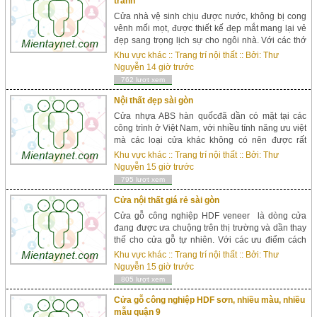
tranh
Cửa nhà vệ sinh chịu được nước, không bị cong
vênh mối mọt, được thiết kế đẹp mắt mang lại vẻ
đẹp sang trọng lịch sự cho ngôi nhà. Với các thớ
vân giả gỗ, cửa nhựa đài loan mang lại sự đồng
Khu vực khác
::
Trang trí nội thất
:: Bởi:
Thư
bộ cho ngôi nhà. Kích thước chuẩn cho toilet
Nguyễn
14 giờ trước
800x2050 (k&i...
762 lượt xem
Nội thất đẹp sài gòn
Cửa nhựa ABS hàn quốcđã dần có mặt tại các
công trình ở Việt Nam, với nhiều tính năng ưu việt
mà các loại cửa khác không có nên được rất
nhiều khách hàng quan tâm và lựa chọn sử dụng.
Khu vực khác
::
Trang trí nội thất
:: Bởi:
Thư
ü Thiết kế độc ...
Nguyễn
15 giờ trước
795 lượt xem
Cửa nội thất giá rẻ sài gòn
Cửa gỗ công nghiệp HDF veneer là dòng cửa
đang được ưa chuộng trên thị trường và dần thay
thế cho cửa gỗ tự nhiên. Với các ưu điểm cách
âm tốt, đã qua xử lý mối mọt, không cong vênh co
Khu vực khác
::
Trang trí nội thất
:: Bởi:
Thư
ngót, mẫu mã màu sắc đa...
Nguyễn
15 giờ trước
805 lượt xem
Cửa gỗ công nghiệp HDF sơn, nhiều màu, nhiều
mẫu quận 9