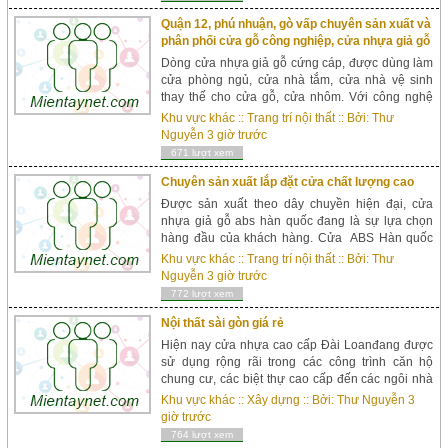
Quận 12, phú nhuận, gò vấp chuyên sản xuất và
phân phối cửa gỗ công nghiệp, cửa nhựa giả gỗ
Dòng cửa nhựa giả gỗ cứng cáp, được dùng làm
cửa phòng ngủ, cửa nhà tắm, cửa nhà vệ sinh
thay thế cho cửa gỗ, cửa nhôm. Với công nghệ
hiện đại, cửa nhựa gỗ sung yu được ép với áp
Khu vực khác
::
Trang trí nội thất
:: Bởi:
Thư
suất lớn từ bột gỗ với bột nhựa. Sung yu có 3 loại:
Nguyễn
3 giờ trước
Sungyu ...
671 lượt xem
Chuyên sản xuất lắp đặt cửa chất lượng cao
Được sản xuất theo dây chuyền hiện đại, cửa
nhựa giả gỗ abs hàn quốc đang là sự lựa chọn
hàng đầu của khách hàng. Cửa ABS Hàn quốc
được thiết kế với nhiều kiểu dáng sang trọng,
Khu vực khác
::
Trang trí nội thất
:: Bởi:
Thư
màu sắc đa dạng thích hợp để làm cửa phòng
Nguyễn
3 giờ trước
ngủ,...
772 lượt xem
Nội thất sài gòn giá rẻ
Hiện nay cửa nhựa cao cấp Đài Loanđang được
sử dụng rộng rãi trong các công trình căn hộ
chung cư, các biệt thự cao cấp đến các ngôi nhà
dân sinh. Cửa nhựa Đài Loan bao gồm cửa nhựa
Khu vực khác
::
Xây dựng
:: Bởi:
Thư Nguyễn
3
ghép thanh và cửa đúc thành tấm. Ưu...
giờ trước
764 lượt xem