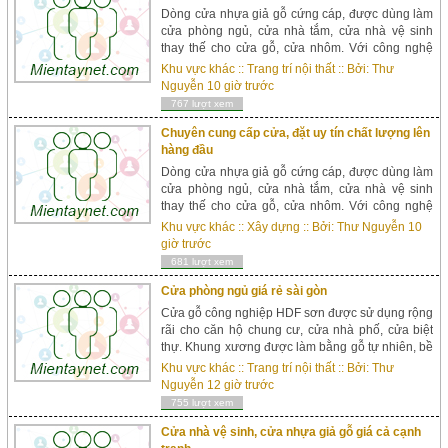
Dòng cửa nhựa giả gỗ cứng cáp, được dùng làm
cửa phòng ngủ, cửa nhà tắm, cửa nhà vệ sinh
thay thế cho cửa gỗ, cửa nhôm. Với công nghệ
hiện đại, cửa nhựa gỗ sung yu được ép với áp
Khu vực khác
::
Trang trí nội thất
:: Bởi:
Thư
suất lớn từ bột gỗ với bột nhựa. Sung yu có 3 loại:
Nguyễn
10 giờ trước
Sungyu ...
767 lượt xem
Chuyên cung cấp cửa, đặt uy tín chất lượng lên
hàng đầu
Dòng cửa nhựa giả gỗ cứng cáp, được dùng làm
cửa phòng ngủ, cửa nhà tắm, cửa nhà vệ sinh
thay thế cho cửa gỗ, cửa nhôm. Với công nghệ
hiện đại, cửa nhựa gỗ sung yu được ép với áp
Khu vực khác
::
Xây dựng
:: Bởi:
Thư Nguyễn
10
suất lớn từ bột gỗ với bột nhựa. Sung yu có 3 loại:
giờ trước
Sungyu ...
681 lượt xem
Cửa phòng ngủ giá rẻ sài gòn
Cửa gỗ công nghiệp HDF sơn được sử dụng rộng
rãi cho căn hộ chung cư, cửa nhà phố, cửa biệt
thự. Khung xương được làm bằng gỗ tự nhiên, bề
mặt là 2 tấm veneer nhập khẩu được sơn màu
Khu vực khác
::
Trang trí nội thất
:: Bởi:
Thư
hoàn thiện. -Ưu điểm: +Đã qua xử lý mối mọt,
Nguyễn
12 giờ trước
không cong ...
755 lượt xem
Cửa nhà vệ sinh, cửa nhựa giả gỗ giá cả cạnh