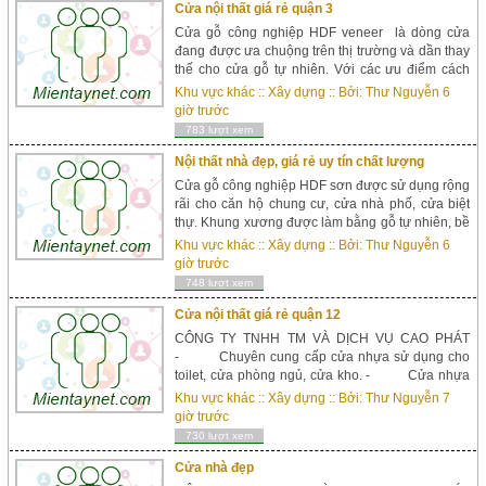
Cửa nội thất giá rẻ quận 3
Cửa gỗ công nghiệp HDF veneer là dòng cửa
đang được ưa chuộng trên thị trường và dần thay
thế cho cửa gỗ tự nhiên. Với các ưu điểm cách
âm tốt, đã qua xử lý mối mọt, không cong vênh co
Khu vực khác
::
Xây dựng
:: Bởi:
Thư Nguyễn
6
ngót, mẫu mã màu sắc đa...
giờ trước
783 lượt xem
Nội thất nhà đẹp, giá rẻ uy tín chất lượng
Cửa gỗ công nghiệp HDF sơn được sử dụng rộng
rãi cho căn hộ chung cư, cửa nhà phố, cửa biệt
thự. Khung xương được làm bằng gỗ tự nhiên, bề
mặt là 2 tấm veneer nhập khẩu được sơn màu
Khu vực khác
::
Xây dựng
:: Bởi:
Thư Nguyễn
6
hoàn thiện. -Ưu điểm: +Đã qua xử lý mối mọt,
giờ trước
không cong ...
748 lượt xem
Cửa nội thất giá rẻ quận 12
CÔNG TY TNHH TM VÀ DỊCH VỤ CAO PHÁT
- Chuyên cung cấp cửa nhựa sử dụng cho
toilet, cửa phòng ngủ, cửa kho. - Cửa nhựa
PVC đài loan phủ vân gỗ tự nhiên. - &nbs...
Khu vực khác
::
Xây dựng
:: Bởi:
Thư Nguyễn
7
giờ trước
730 lượt xem
Cửa nhà đẹp