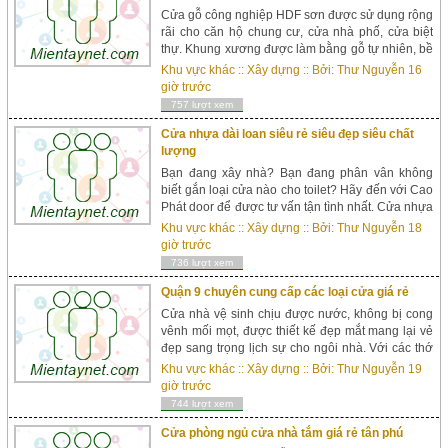
Cửa gỗ công nghiệp HDF sơn được sử dụng rộng
rãi cho căn hộ chung cư, cửa nhà phố, cửa biệt
thự. Khung xương được làm bằng gỗ tự nhiên, bề
mặt là 2 tấm veneer nhập khẩu được sơn màu
Khu vực khác
::
Xây dựng
:: Bởi:
Thư Nguyễn
16
hoàn thiện. -Ưu điểm: +Đã qua xử lý mối mọt,
giờ trước
không cong ...
757 lượt xem
Cửa nhựa dài loan siêu rẻ siêu đẹp siêu chất
lượng
Bạn đang xây nhà? Bạn đang phân vân không
biết gắn loại cửa nào cho toilet? Hãy đến với Cao
Phát door để được tư vấn tận tình nhất. Cửa nhựa
đài loan là dòng cửa siêu bền, chịu được nước,
Khu vực khác
::
Xây dựng
:: Bởi:
Thư Nguyễn
18
không bị gỉ sét mối mọt m&agra...
giờ trước
736 lượt xem
Quận 9 chuyên cung cấp các loại cửa giá rẻ
Cửa nhà vệ sinh chịu được nước, không bị cong
vênh mối mọt, được thiết kế đẹp mắt mang lại vẻ
đẹp sang trọng lịch sự cho ngôi nhà. Với các thớ
vân giả gỗ, cửa nhựa đài loan mang lại sự đồng
Khu vực khác
::
Xây dựng
:: Bởi:
Thư Nguyễn
19
bộ cho ngôi nhà. Kích thước chuẩn cho toilet
giờ trước
800x2050 (k&i...
744 lượt xem
Cửa phòng ngủ cửa nhà tắm giá rẻ tân phú