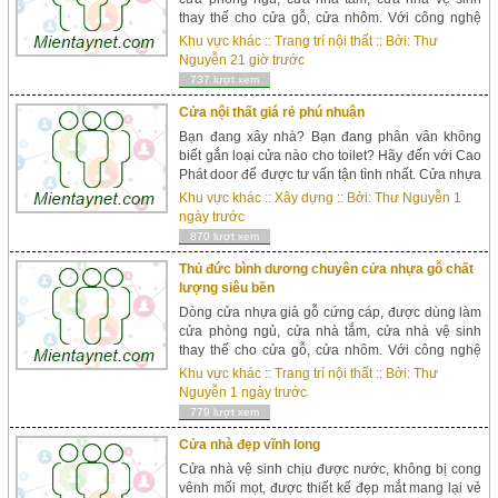
thay thế cho cửa gỗ, cửa nhôm. Với công nghệ
hiện đại, cửa nhựa gỗ sung yu được ép với áp
Khu vực khác
::
Trang trí nội thất
:: Bởi:
Thư
suất lớn từ bột gỗ với bột nhựa. Sung yu có 3 loại:
Nguyễn
21 giờ trước
Sungyu ...
737 lượt xem
Cửa nội thất giá rẻ phú nhuận
Bạn đang xây nhà? Bạn đang phân vân không
biết gắn loại cửa nào cho toilet? Hãy đến với Cao
Phát door để được tư vấn tận tình nhất. Cửa nhựa
đài loan là dòng cửa siêu bền, chịu được nước,
Khu vực khác
::
Xây dựng
:: Bởi:
Thư Nguyễn
1
không bị gỉ sét mối mọt m&agra...
ngày trước
870 lượt xem
Thủ đức bình dương chuyên cửa nhựa gỗ chất
lượng siêu bền
Dòng cửa nhựa giả gỗ cứng cáp, được dùng làm
cửa phòng ngủ, cửa nhà tắm, cửa nhà vệ sinh
thay thế cho cửa gỗ, cửa nhôm. Với công nghệ
hiện đại, cửa nhựa gỗ sung yu được ép với áp
Khu vực khác
::
Trang trí nội thất
:: Bởi:
Thư
suất lớn từ bột gỗ với bột nhựa. Sung yu có 3 loại:
Nguyễn
1 ngày trước
Sungyu ...
779 lượt xem
Cửa nhà đẹp vĩnh long
Cửa nhà vệ sinh chịu được nước, không bị cong
vênh mối mọt, được thiết kế đẹp mắt mang lại vẻ