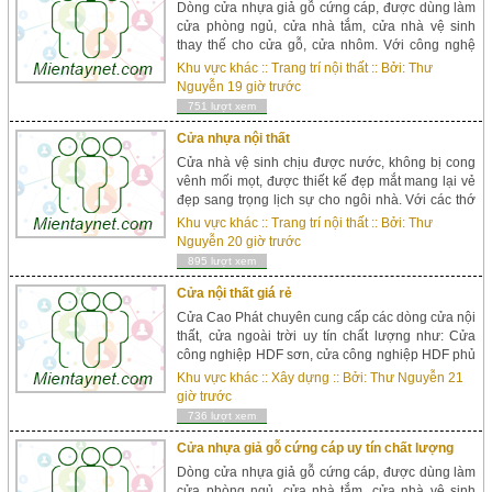
Dòng cửa nhựa giả gỗ cứng cáp, được dùng làm
cửa phòng ngủ, cửa nhà tắm, cửa nhà vệ sinh
thay thế cho cửa gỗ, cửa nhôm. Với công nghệ
hiện đại, cửa nhựa gỗ sung yu được ép với áp
Khu vực khác
::
Trang trí nội thất
:: Bởi:
Thư
suất lớn từ bột gỗ với bột nhựa. Sung yu có 3 loại:
Nguyễn
19 giờ trước
Sungyu ...
751 lượt xem
Cửa nhựa nội thất
Cửa nhà vệ sinh chịu được nước, không bị cong
vênh mối mọt, được thiết kế đẹp mắt mang lại vẻ
đẹp sang trọng lịch sự cho ngôi nhà. Với các thớ
vân giả gỗ, cửa nhựa đài loan mang lại sự đồng
Khu vực khác
::
Trang trí nội thất
:: Bởi:
Thư
bộ cho ngôi nhà. Kích thước chuẩn cho toilet
Nguyễn
20 giờ trước
800x2050 (k&i...
895 lượt xem
Cửa nội thất giá rẻ
Cửa Cao Phát chuyên cung cấp các dòng cửa nội
thất, cửa ngoài trời uy tín chất lượng như: Cửa
công nghiệp HDF sơn, cửa công nghiệp HDF phủ
veneer, cửa công nghiệp MDF phủ veneer, cửa
Khu vực khác
::
Xây dựng
:: Bởi:
Thư Nguyễn
21
gỗ/thép chống cháy, cửa nhựa giả gỗ (Cửa đài
giờ trước
loan, cửa AB...
736 lượt xem
Cửa nhựa giả gỗ cứng cáp uy tín chất lượng
Dòng cửa nhựa giả gỗ cứng cáp, được dùng làm
cửa phòng ngủ, cửa nhà tắm, cửa nhà vệ sinh