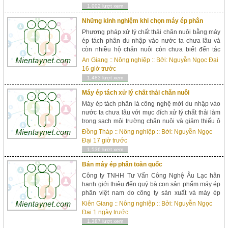
1,002 lượt xem
Những kinh nghiệm khi chọn máy ép phân
Phương pháp xử lý chất thải chăn nuôi bằng máy
ép tách phân du nhập vào nước ta chưa lâu và
còn nhiều hộ chăn nuôi còn chưa biết đến tác
dụng cũng như cách hoạt động và chất lượng sản
An Giang
::
Nông nghiệp
:: Bởi:
Nguyễn Ngọc Đại
phẩm Vậy Máy é...
16 giờ trước
1,483 lượt xem
Máy ép tách xử lý chất thải chăn nuôi
Máy ép tách phân là công nghệ mới du nhập vào
nước ta chưa lâu với mục đích xử lý chất thải làm
trong sạch môi trường chăn nuôi và giảm thiểu ô
nhiễm. Máy có thiết kế với công nghệ ép tác...
Đồng Tháp
::
Nông nghiệp
:: Bởi:
Nguyễn Ngọc
Đại
17 giờ trước
1,536 lượt xem
Bán máy ép phân toàn quốc
Công ty TNHH Tư Vấn Công Nghệ Âu Lạc hân
hạnh giới thiệu đến quý bà con sản phẩm máy ép
phân việt nam do công ty sản xuất và máy ép
phân nhập khẩu châu âu do công ty độc quyền
Kiên Giang
::
Nông nghiệp
:: Bởi:
Nguyễn Ngọc
phân phối, nhằm mục đí...
Đại
1 ngày trước
1,387 lượt xem