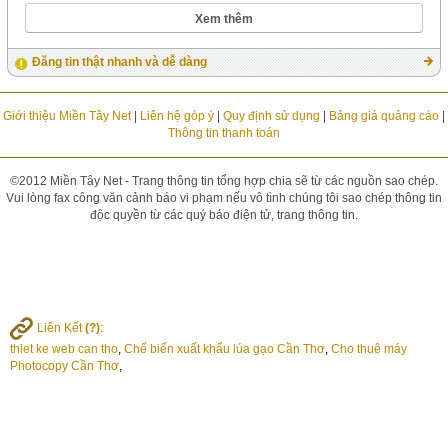
Xem thêm
Đăng tin thật nhanh và dễ dàng
Giới thiệu Miền Tây Net
|
Liên hệ góp ý
|
Quy định sử dụng
|
Bảng giá quảng cáo
|
Thông tin thanh toán
©2012 Miền Tây Net - Trang thông tin tổng hợp chia sẽ từ các nguồn sao chép.
Vui lòng fax công văn cảnh báo vi phạm nếu vô tình chúng tôi sao chép thông tin
độc quyền từ các quý báo điện tử, trang thông tin.
Liên Kết
(?)
:
thiet ke web can tho
,
Chế biến xuất khẩu lúa gạo Cần Thơ
,
Cho thuê máy
Photocopy Cần Thơ
,