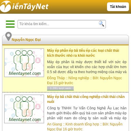
Tài khoản
Nguyễn Ngọc Đại
Máy ép phân ép bã tiêu ép các loại chất thải
kích thước nhỏ ra khỏi nước
Máy ép phân là máy được thiết kế với sức ép
xoắn của trục vít khiến cho các hợp chất lớn hơn
0.5 sẽ được đẩy ra theo hướng miệng của máy và
ép tách nước hầu hết ra khỏi bã. Sau khi ép thì
Đồng Tháp
::
Nông nghiệp
:: Bởi:
Nguyễn Ngọc
nguyên liệu ra theo hư...
Đại
15 giờ trước
1,281 lượt xem
Máy ép bã chất thải công nghiệp chất thải chăn
nuôi
Công ty TNHH Tư Vấn Công Nghệ Âu Lạc hân
hạnh giới thiệu đến quý bà con sản phẩm máy ép
phân việt nam do công ty sản xuất và máy ép
phân nhập khẩu châu âu do công ty độc quyền
An Giang
::
Kinh doanh tổng hợp
:: Bởi:
Nguyễn
phân phối, nhằm mục đí...
Ngọc Đại
16 giờ trước