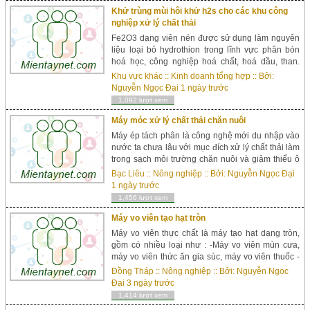
Khử trùng mùi hôi khử h2s cho các khu công
nghiệp xử lý chất thải
Fe2O3 dạng viên nén được sử dụng làm nguyên
liệu loại bỏ hydrothion trong lĩnh vực phân bón
hoá học, công nghiệp hoá chất, hoá dầu, than.
Ngoài ra còn ứng dụng loại bỏ H2S trong khí,
Khu vực khác
::
Kinh doanh tổng hợp
:: Bởi:
nước, loại bỏ mùi hôi khó chị...
Nguyễn Ngọc Đại
1 ngày trước
1,092 lượt xem
Máy móc xử lý chất thải chăn nuôi
Máy ép tách phân là công nghệ mới du nhập vào
nước ta chưa lâu với mục đích xử lý chất thải làm
trong sạch môi trường chăn nuôi và giảm thiểu ô
nhiễm. Máy có thiết kế với công nghệ ép tác...
Bạc Liêu
::
Nông nghiệp
:: Bởi:
Nguyễn Ngọc Đại
1 ngày trước
1,456 lượt xem
Máy vo viên tạo hạt tròn
Máy vo viên thực chất là máy tạo hạt dạng tròn,
gồm có nhiều loại như : -Máy vo viên mùn cưa,
máy vo viên thức ăn gia súc, máy vo viên thuốc -
Máy vo viên phân bón Phân gà...
Đồng Tháp
::
Nông nghiệp
:: Bởi:
Nguyễn Ngọc
Đại
3 ngày trước
1,414 lượt xem