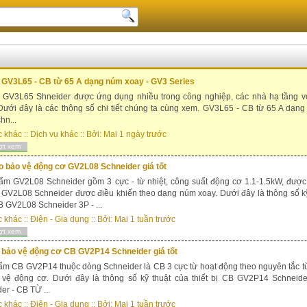
ị GV3L65 - CB từ 65 A dạng núm xoay - GV3 Series
bị GV3L65 Shneider được ứng dụng nhiều trong công nghiệp, các nhà hạ tầng v
ưới đây là các thông số chi tiết chúng ta cùng xem. GV3L65 - CB từ 65 A dạn
hn...
c khác
::
Dịch vụ khác
:: Bởi:
Mai
1 ngày trước
ợt xem
o bảo vệ động cơ GV2L08 Schneider giá tốt
m GV2L08 Schneider gồm 3 cực - từ nhiệt, công suất động cơ 1.1-1.5kW, được 
ị GV2L08 Schneider được điều khiến theo dạng núm xoay. Dưới đây là thông số k
B GV2L08 Schneider 3P - ...
c khác
::
Điện - Gia dụng
:: Bởi:
Mai
1 tuần trước
ợt xem
ị bảo vệ động cơ CB GV2P14 Schneider giá tốt
m CB GV2P14 thuộc dòng Schneider là CB 3 cực từ hoạt động theo nguyên tắc từ
 vệ động cơ. Dưới đây là thông số kỹ thuật của thiết bị CB GV2P14 Schneid
er - CB TỪ ...
c khác
::
Điện - Gia dụng
:: Bởi:
Mai
1 tuần trước