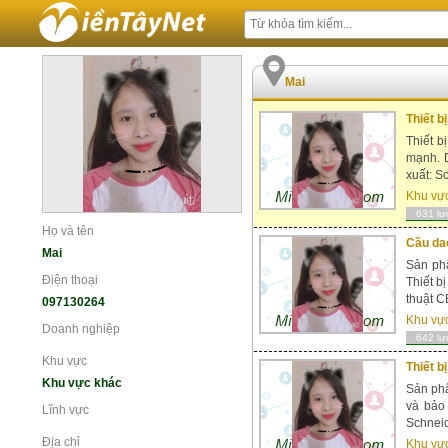
Mai
Thiết b
Thiết 
mạnh. D
xuất: Sc
Khu vự
631 lư
Họ và tên
Cầu da
Mai
Sản phẩ
Điện thoại
Thiết b
thuật C
097130264
Khu vự
Doanh nghiệp
642 lư
Khu vực
Thiết b
Khu vực khác
Sản phẩ
và bảo
Lĩnh vực
Schneid
Địa chỉ
Khu vự