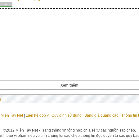
ợt xem
Xem thêm
g
u Miền Tây Net
|
Liên hệ góp ý
|
Quy định sử dụng
|
Bảng giá quảng cáo
|
Thông tin 
©2012 Miền Tây Net - Trang thông tin tổng hợp chia sẽ từ các nguồn sao chép.
ảnh báo vi phạm nếu vô tình chúng tôi sao chép thông tin độc quyền từ các quý báo đ