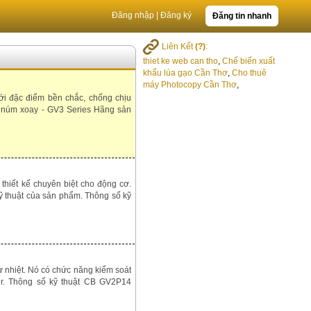
Đăng nhập
|
Đăng ký
Đăng tin nhanh
Liên Kết
(?)
:
thiet ke web can tho
,
Chế biến xuất
khẩu lúa gạo Cần Thơ
,
Cho thuê
máy Photocopy Cần Thơ
,
ới đặc điểm bền chắc, chống chịu
g núm xoay - GV3 Series Hãng sản
thiết kế chuyên biệt cho động cơ.
ỹ thuật của sản phẩm. Thông số kỹ
 nhiệt. Nó có chức năng kiểm soát
er. Thông số kỹ thuật CB GV2P14