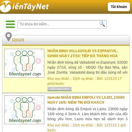
Tài khoản
123123
NHẬN ĐỊNH VALLADOLID VS ESPANYOL,
02H00 NGÀY 27/10: TIẾP ĐÀ THĂNG HOA
Nhận định bóng đá Valladolid vs Espanyol, 02h00
ngày 27/10, vòng 10 - VĐQG Tây Ban Nha, sân
José Zorrilla. Valladolid đang thi đấu bùng nổ với
việc vương lên vị trí thứ 6 trên BXH. Tuy nhiên, so
Khu vực khác
::
Dịch vụ khác
:: Bởi:
123123
17
với Valladolid, những gì mà Espa...
phút trước
664 lượt xem
tipmobi NHẬN ĐỊNH EMPOLI VS LAZIO, 23H00
NGÀY 16/9: NIỀM TIN ĐỘI KHÁCH
Nhận định bóng đá Empoli vs Lazio, 23h00 ngày
16/9 vòng 4 Serie A. Làm khách trên sân của đội
bóng yếu hơn, Lazio hứa hẹn sẽ dành trọn 3
điểm.Mùa trước, Lazio chỉ nhận 8 thất bại sau 38
Khu vực khác
::
Dịch vụ khác
:: Bởi:
123123
1 giờ
vòng, tức trung bình xấp xỉ 5 vòng họ ...
trước