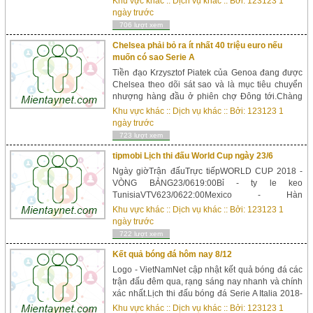
Khu vực khác
::
Dịch vụ khác
:: Bởi:
123123
1
rạng sáng 26.9 (giờ VN), nhưng cũng chẳng giúp
ngày trước
ích gì.TIN...
706 lượt xem
Chelsea phải bỏ ra ít nhất 40 triệu euro nếu
muốn có sao Serie A
Tiền đạo Krzysztof Piatek của Genoa đang được
Chelsea theo dõi sát sao và là mục tiêu chuyển
nhượng hàng đầu ở phiên chợ Đông tới.Chàng
tiền đạo người Ba Lan đang có một mùa giải vô
Khu vực khác
::
Dịch vụ khác
:: Bởi:
123123
1
cùng ấn tượng trong màu áo Genoa khi ...
ngày trước
723 lượt xem
tipmobi Lịch thi đấu World Cup ngày 23/6
Ngày giờTrận đấuTrực tiếpWORLD CUP 2018 -
VÒNG BẢNG23/0619:00Bỉ - ty le keo
TunisiaVTV623/0622:00Mexico - Hàn
QuốcVTV624/0601:00Đức - Thụy ĐiểnVTV3Từ
Khu vực khác
::
Dịch vụ khác
:: Bởi:
123123
1
khóa:Lịch thi đấuLịch thi đấu bóng đálịch thi đấu
ngày trước
world cupTIN LIÊN QUANLịch thi đấu bóng đá
722 lượt xem
hôm nay 2...
Kết quả bóng đá hôm nay 8/12
Logo - VietNamNet cập nhật kết quả bóng đá các
trận đấu đêm qua, rạng sáng nay nhanh và chính
xác nhất.Lịch thi đấu bóng đá Serie A Italia 2018-
2019Lịch thi đấu bóng đá La Liga Tây Ban Nha
Khu vực khác
::
Dịch vụ khác
:: Bởi:
123123
1