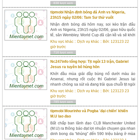
838 lượt xem
tipmobi Nhận định bóng đá Anh vs Nigeria,
23h15 ngày 02/06: Tam Sư thử vuốt
Nhận định bóng đá hôm nay, soi kèo trận đấu
Anh vs Nigeria, 23h15 ngày 02/06, giao hữu quốc
tế, sân Wembley. World Cup đã cận kề và sẽ khởi
tranh trong vòng 2 tuần nữa. Cả Anh và Nigeria sẽ
Khu vực khác
::
Dịch vụ khác
:: Bởi:
123123
22
bước vào trận giao hữu tại Wembley với ...
giờ trước
716 lượt xem
Nc247info tổng hợp: Tịt ngòi 13 trận, Gabriel
Jesus ra tuyên bố hùng hồn
Khởi đầu mùa giải đầy bùng nổ dưới màu áo
Arsenal, nhưng rốt cuộc thì Gabriel Jesus lại
nhanh chóng sa sút và đang trải qua chuỗi tịt ngòi
kéo dài 13 trận, bao gồm cả 2 lần ra sân cho
Khu vực khác
::
Dịch vụ khác
:: Bởi:
123123
23
Brazil tại World Cup 2022. Xem thêm:&n...
giờ trước
785 lượt xem
tipmobi Mourinho và Pogba 'đại chiến' khiến
M.U lao đao
Bất chấp ban lãnh đạo CLB Manchester United
(M.U) ra thông báo đạt lợi nhuận chuyen gia nhan
dinh bong da “khủng” đến 590 triệu bảng ở mùa
vừa qua ngay trước trận gặp Derby County vào