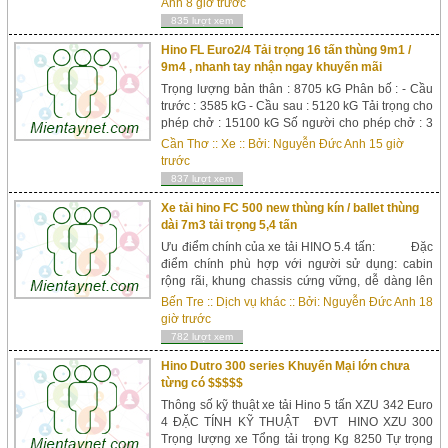
Anh
8 giờ trước
: 8.700 x 2360 x 2150 Khoảng sáng gầm xe (...
835 lượt xem
Hino FL Euro2/4 Tải trọng 16 tấn thùng 9m1 /
9m4 , nhanh tay nhận ngay khuyến mãi
Trọng lượng bản thân : 8705 kG Phân bố : - Cầu
trước : 3585 kG - Cầu sau : 5120 kG Tải trọng cho
phép chở : 15100 kG Số người cho phép chở : 3
người Trọng lượng toàn bộ : 24000 kG Kích thước
Cần Thơ
::
Xe
:: Bởi:
Nguyễn Đức Anh
15 giờ
xe : Dài x Rộng x Cao : 9980 x 2500 x 2780 mm
trước
Kích thước lòng ...
837 lượt xem
Xe tải hino FC 500 new thùng kín / ballet thùng
dài 7m3 tải trọng 5,4 tấn
Ưu điểm chính của xe tải HINO 5.4 tấn: Đặc
điểm chính phù hợp với người sử dụng: cabin
rộng rãi, khung chassis cứng vững, dễ dàng lên
xuống, góc nhìn rộng giúp lái xe quan sát kĩ , tầm
Bến Tre
::
Dịch vụ khác
:: Bởi:
Nguyễn Đức Anh
18
nhìn tối đa khi lái xe. Đạt tiêu chuẩn khí thải
giờ trước
EURO &...
782 lượt xem
Hino Dutro 300 series Khuyến Mại lớn chưa
từng có $$$$$
Thông số kỹ thuật xe tải Hino 5 tấn XZU 342 Euro
4 ĐẶC TÍNH KỸ THUẬT ĐVT HINO XZU 300
Trọng lượng xe Tổng tải trọng Kg 8250 Tự trọng