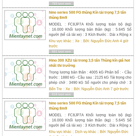
Kích thước lòng th...
783 lượt xem
hino series 500 FG thùng Kín tải trọng 7,5 tấn
thùng 8m9
MODEL : FC8JP7A Khối lượng toàn bộ (kg)
: 16.000 Khối lượng bản thân (kg) : 5.645 Số
người (kể cả lái xe) : 3 Kích thước : Dài x Rộng x
Cao (mm) : 10.900 x 2.490 x 2.765 Chiều dài cơ
Khu vực khác
::
Xe
:: Bởi:
Nguyễn Đức Anh
4 giờ
sở (mm) : 6.430 Kích thước lòng thùng hàng
trước
: 8.700 x 2360 x 2150 Khoảng sáng gầm xe (...
881 lượt xem
Hino 300 XZU tải trong 3,5 tấn Thùng kín giá hot
nhất thi trường
Trọng lượng bản thân : 4005 kG Phân bố : - Cầu
trước : 1880 kG - Cầu sau : 2125 kG Tải trọng cho
phép chở : 3490 kG Số người cho phép chở : 3
người Trọng lượng toàn bộ : 7690 kG Kích thước
Bến Tre
::
Xe
:: Bởi:
Nguyễn Đức Anh
7 giờ trước
xe : Dài x Rộng x Cao : 7570 x 2190 x 3060 mm
818 lượt xem
Kích thước lòng th...
hino series 500 FG thùng Kín tải trọng 7,5 tấn
thùng 8m9
MODEL : FC8JP7A Khối lượng toàn bộ (kg)
: 16.000 Khối lượng bản thân (kg) : 5.645 Số
người (kể cả lái xe) : 3 Kích thước : Dài x Rộng x
Cao (mm) : 10.900 x 2.490 x 2.765 Chiều dài cơ
Khu vực khác
::
Dịch vụ khác
:: Bởi:
Nguyễn Đức
sở (mm) : 6.430 Kích thước lòng thùng hàng