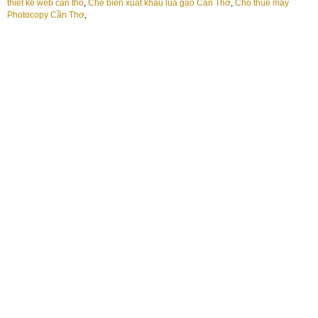
thiet ke web can tho
,
Chế biến xuất khẩu lúa gạo Cần Thơ
,
Cho thuê máy
Photocopy Cần Thơ
,