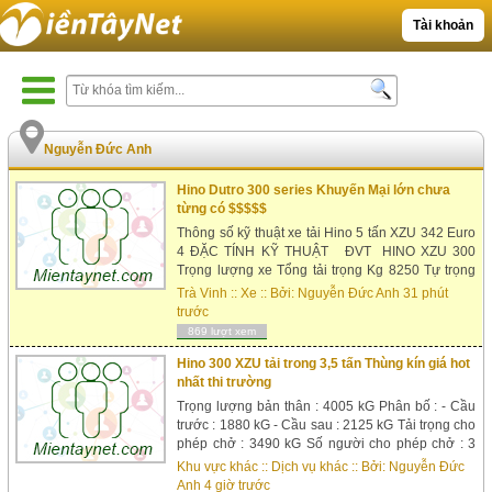
Tài khoản
Nguyễn Đức Anh
Hino Dutro 300 series Khuyến Mại lớn chưa
từng có $$$$$
Thông số kỹ thuật xe tải Hino 5 tấn XZU 342 Euro
4 ĐẶC TÍNH KỸ THUẬT ĐVT HINO XZU 300
Trọng lượng xe Tổng tải trọng Kg 8250 Tự trọng
Kg 2355 Kích thước xe Kích thước (D x R x C) mm
Trà Vinh
::
Xe
:: Bởi:
Nguyễn Đức Anh
31 phút
6010 x 1955 x 2140 Chiều dài cơ sở mm 3380
trước
Chiều rộn...
869 lượt xem
Hino 300 XZU tải trong 3,5 tấn Thùng kín giá hot
nhất thi trường
Trọng lượng bản thân : 4005 kG Phân bố : - Cầu
trước : 1880 kG - Cầu sau : 2125 kG Tải trọng cho
phép chở : 3490 kG Số người cho phép chở : 3
người Trọng lượng toàn bộ : 7690 kG Kích thước
Khu vực khác
::
Dịch vụ khác
:: Bởi:
Nguyễn Đức
xe : Dài x Rộng x Cao : 7570 x 2190 x 3060 mm
Anh
4 giờ trước