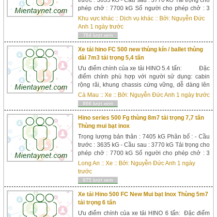
trước : 3635 kG - Cầu sau : 3770 kG Tải trọng cho
phép chở : 7700 kG Số người cho phép chở : 3
người Trọng lượng toàn bộ : 15300 kG Kích thước
Khu vực khác
::
Dịch vụ khác
:: Bởi:
Nguyễn Đức
xe : Dài x Rộng x Cao : 10930 x 2500 x 3500 mm
Anh
1 ngày trước
Kích thước lòng ...
764 lượt xem
Xe tải hino FC 500 new thùng kín / ballet thùng
dài 7m3 tải trọng 5,4 tấn
Ưu điểm chính của xe tải HINO 5.4 tấn: Đặc
điểm chính phù hợp với người sử dụng: cabin
rộng rãi, khung chassis cứng vững, dễ dàng lên
xuống, góc nhìn rộng giúp lái xe quan sát kĩ , tầm
Cà Mau
::
Xe
:: Bởi:
Nguyễn Đức Anh
1 ngày trước
nhìn tối đa khi lái xe. Đạt tiêu chuẩn khí thải
866 lượt xem
EURO &...
Hino series 500 Fg thùng 8m7 tải trọng 7,7 tấn
Thùng mui bạt inox
Trọng lượng bản thân : 7405 kG Phân bố : - Cầu
trước : 3635 kG - Cầu sau : 3770 kG Tải trọng cho
phép chở : 7700 kG Số người cho phép chở : 3
người Trọng lượng toàn bộ : 15300 kG Kích thước
Long An
::
Xe
:: Bởi:
Nguyễn Đức Anh
1 ngày
xe : Dài x Rộng x Cao : 10930 x 2500 x 3500 mm
trước
Kích thước lòng ...
875 lượt xem
Xe tải Hino 500 FC New Mui bạt Inox Thùng 5m7
tải trọng 6 tấn
Ưu điểm chính của xe tải HINO 6 tấn: Đặc điểm