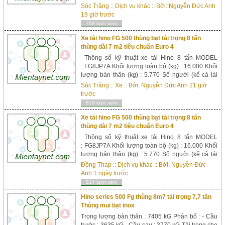
Kg 2355 Kích thước xe Kích thước (D x R x C) mm
Sóc Trăng
::
Dịch vụ khác
:: Bởi:
Nguyễn Đức Anh
6010 x 1955 x 2140 Chiều dài cơ sở mm 3380
19 giờ trước
Chiều rộn...
768 lượt xem
Xe tải hino FG 500 thùng bạt tải trọng 8 tấn
thùng dài 7 m2 tiêu chuẩn Euro 4
Thông số kỹ thuật xe tải Hino 8 tấn MODEL
: FG8JP7A Khối lượng toàn bộ (kg) : 16.000 Khối
lượng bản thân (kg) : 5.770 Số người (kể cả lái
xe) : 3 Kích thước : Dài x Rộng x Cao (mm) : 9.550
Sóc Trăng
::
Xe
:: Bởi:
Nguyễn Đức Anh
21 giờ
x 2.490 x 2.750 Chiều dài cơ sở (mm) : 5.530 Kích
trước
thước lòng thùng hàng : 7.30...
819 lượt xem
Xe tải hino FG 500 thùng bạt tải trọng 8 tấn
thùng dài 7 m2 tiêu chuẩn Euro 4
Thông số kỹ thuật xe tải Hino 8 tấn MODEL
: FG8JP7A Khối lượng toàn bộ (kg) : 16.000 Khối
lượng bản thân (kg) : 5.770 Số người (kể cả lái
xe) : 3 Kích thước : Dài x Rộng x Cao (mm) : 9.550
Đồng Tháp
::
Dịch vụ khác
:: Bởi:
Nguyễn Đức
x 2.490 x 2.750 Chiều dài cơ sở (mm) : 5.530 Kích
Anh
1 ngày trước
thước lòng thùng hàng : 7.30...
814 lượt xem
Hino series 500 Fg thùng 8m7 tải trọng 7,7 tấn
Thùng mui bạt inox
Trọng lượng bản thân : 7405 kG Phân bố : - Cầu