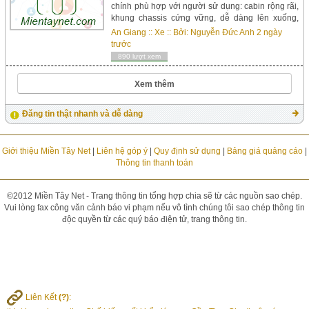
chính phù hợp với người sử dụng: cabin rộng rãi,
khung chassis cứng vững, dễ dàng lên xuống,
góc nhìn rộng giúp lái xe quan sát kĩ , tầm nhìn tối
An Giang
::
Xe
:: Bởi:
Nguyễn Đức Anh
2 ngày
đa khi lái xe. Đạt tiêu chuẩn khí thải EURO 3.
trước
Trang thiết bị tiêu chuẩn như điều hòa không khí,
890 lượt xem
cửa sổ điện... tạo...
Xem thêm
Đăng tin thật nhanh và dễ dàng
Giới thiệu Miền Tây Net
|
Liên hệ góp ý
|
Quy định sử dụng
|
Bảng giá quảng cáo
|
Thông tin thanh toán
©2012 Miền Tây Net - Trang thông tin tổng hợp chia sẽ từ các nguồn sao chép.
Vui lòng fax công văn cảnh báo vi phạm nếu vô tình chúng tôi sao chép thông tin
độc quyền từ các quý báo điện tử, trang thông tin.
Liên Kết
(?)
: