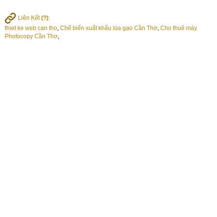
Liên Kết
(?)
:
thiet ke web can tho
,
Chế biến xuất khẩu lúa gạo Cần Thơ
,
Cho thuê máy
Photocopy Cần Thơ
,