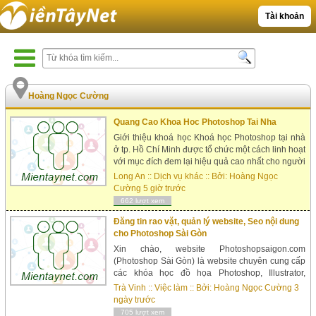
Tài khoản
Hoàng Ngọc Cường
Quang Cao Khoa Hoc Photoshop Tai Nha
Giới thiệu khoá học Khoá học Photoshop tại nhà
ở tp. Hồ Chí Minh được tổ chức một cách linh hoạt
với mục đích đem lại hiệu quả cao nhất cho người
học. Tuỳ vào nhu cầu của từng học viên mà khóa
Long An
::
Dịch vụ khác
:: Bởi:
Hoàng Ngọc
học sẽ được thiết kế lại chút xíu cho phù hợp với
Cường
5 giờ trước
nhu cầu người học. Một giáo trình cụ thể sẽ được
662 lượt xem
gửi qua email sau 3 buổi h...
Đăng tin rao vặt, quản lý website, Seo nội dung
cho Photoshop Sài Gòn
Xin chào, website Photoshopsaigon.com
(Photoshop Sài Gòn) là website chuyên cung cấp
các khóa học đồ họa Photoshop, Illustrator,
Indesign tại nhà ở Tp. HCM. Hiện tại, chúng tôi
Trà Vinh
::
Việc làm
:: Bởi:
Hoàng Ngọc Cường
3
đang cần tuyển dụng một đội ngũ nhân viên
ngày trước
chuyên đăng tin rao vặt theo yêu cầu, seo nội
705 lượt xem