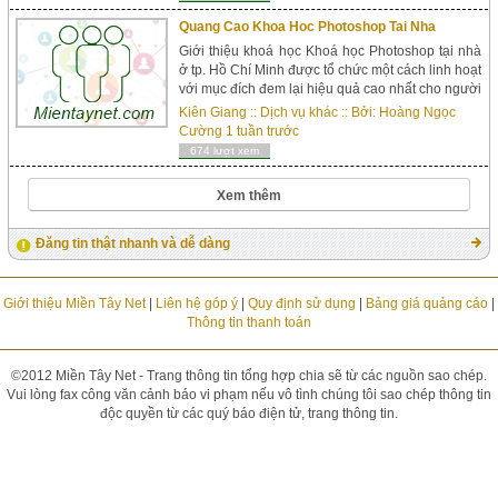
dung được hướng dẫn trước và quảng cáo khóa
học. Địa ...
Quang Cao Khoa Hoc Photoshop Tai Nha
Giới thiệu khoá học Khoá học Photoshop tại nhà
ở tp. Hồ Chí Minh được tổ chức một cách linh hoạt
với mục đích đem lại hiệu quả cao nhất cho người
học. Tuỳ vào nhu cầu của từng học viên mà khóa
Kiên Giang
::
Dịch vụ khác
:: Bởi:
Hoàng Ngọc
học sẽ được thiết kế lại tí đỉnh cho phù hợp với
Cường
1 tuần trước
nhu cầu người học. Một giáo trình cụ thể sẽ được
674 lượt xem
gửi qua email sau 3 buổi họ...
Xem thêm
Đăng tin thật nhanh và dễ dàng
Giới thiệu Miền Tây Net
|
Liên hệ góp ý
|
Quy định sử dụng
|
Bảng giá quảng cáo
|
Thông tin thanh toán
©2012 Miền Tây Net - Trang thông tin tổng hợp chia sẽ từ các nguồn sao chép.
Vui lòng fax công văn cảnh báo vi phạm nếu vô tình chúng tôi sao chép thông tin
độc quyền từ các quý báo điện tử, trang thông tin.