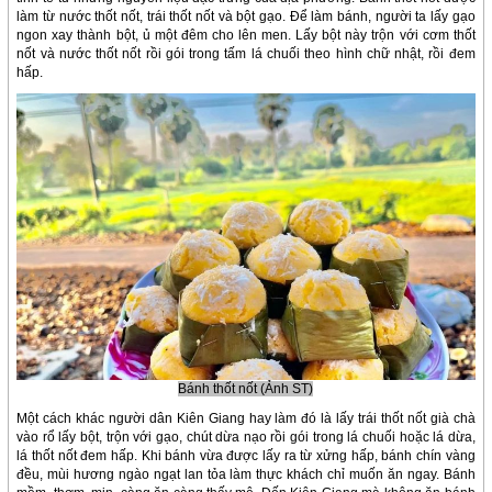
làm từ nước thốt nốt, trái thốt nốt và bột gạo. Để làm bánh, người ta lấy gạo
ngon xay thành bột, ủ một đêm cho lên men. Lấy bột này trộn với cơm thốt
nốt và nước thốt nốt rồi gói trong tấm lá chuối theo hình chữ nhật, rồi đem
hấp.
Bánh thốt nốt (Ảnh ST)
Một cách khác người dân Kiên Giang hay làm đó là lấy trái thốt nốt già chà
vào rổ lấy bột, trộn với gạo, chút dừa nạo rồi gói trong lá chuối hoặc lá dừa,
lá thốt nốt đem hấp. Khi bánh vừa được lấy ra từ xửng hấp, bánh chín vàng
đều, mùi hương ngào ngạt lan tỏa làm thực khách chỉ muốn ăn ngay. Bánh