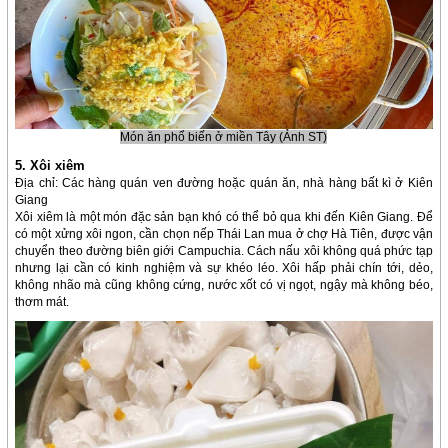
Món ăn phổ biến ở miền Tây (Ảnh ST)
5. Xôi xiêm
Địa chỉ: Các hàng quán ven đường hoặc quán ăn, nhà hàng bất kì ở Kiên
Giang
Xôi xiêm là một món đặc sản bạn khó có thể bỏ qua khi đến Kiên Giang. Để
có một xửng xôi ngon, cần chọn nếp Thái Lan mua ở chợ Hà Tiên, được vận
chuyển theo đường biên giới Campuchia. Cách nấu xôi không quá phức tạp
nhưng lại cần có kinh nghiệm và sự khéo léo. Xôi hấp phải chín tới, dẻo,
không nhão mà cũng không cứng, nước xốt có vị ngọt, ngậy mà không béo,
thơm mát.