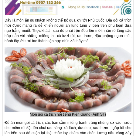
Đây là món ăn du khách không thể bỏ qua khi tới Phú Quốc. Đĩa gỏi cá trích
mới được mang ra dễ khiến người ăn lúng túng vì bên trên phủ toàn dừa
nạo trắng muốt. Thực khách sau đó phải trộn đều lên mới nhận rõ tầng sâu
hấp dẫn với những miếng thịt cá tươi rói, rau thơm, đậu phộng ngon mùi,
hành tây, ớt tươi tạo thành tập hợp nhìn đã thấy mê.
Món gỏi cá trích nổi tiếng Kiên Giang (Ảnh ST)
Để ăn món gỏi cá trích, các bạn cầm miếng bánh tráng nhúng sơ vào nước
cho mềm rồi đặt lên chút rau sống: xà lách, dưa leo, rau thơm… gắp tỏi cho
lên trên sau đó cuộn lại thật chắc tay, chấm vào chén tương nâu vàng đầy