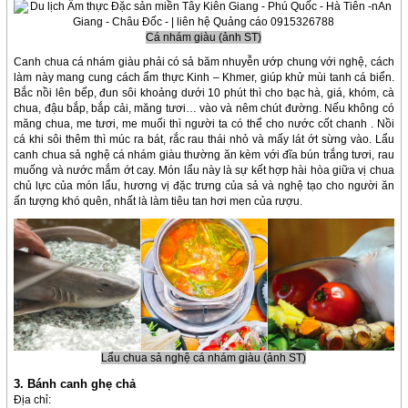
Cá nhám giàu (ảnh ST)
Canh chua cá nhám giàu phải có sả băm nhuyễn ướp chung với nghệ, cách
làm này mang cung cách ẩm thực Kinh – Khmer, giúp khử mùi tanh cá biển.
Bắc nồi lên bếp, đun sôi khoảng dưới 10 phút thì cho bạc hà, giá, khóm, cà
chua, đậu bắp, bắp cải, măng tươi… vào và nêm chút đường. Nếu không có
măng chua, me tươi, me muối thì người ta có thể cho nước cốt chanh . Nồi
cá khi sôi thêm thì múc ra bát, rắc rau thái nhỏ và mấy lát ớt sừng vào. Lẩu
canh chua sả nghệ cá nhám giàu thường ăn kèm với đĩa bún trắng tươi, rau
muống và nước mắm ớt cay. Món lẩu này là sự kết hợp hài hòa giữa vị chua
chủ lực của món lẩu, hương vị đặc trưng của sả và nghệ tạo cho người ăn
ấn tượng khó quên, nhất là làm tiêu tan hơi men của rượu.
Lẩu chua sả nghệ cá nhám giàu (ảnh ST)
3. Bánh canh ghẹ chả
Địa chỉ: