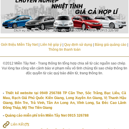
Giới thiệu Miền Tây Net
|
Liên hệ góp ý
|
Quy định sử dụng
|
Bảng giá quảng cáo
|
Thông tin thanh toán
©2012 Miền Tây Net - Trang thông tin tổng hợp chia sẽ từ các nguồn sao chép.
Vui lòng fax công văn cảnh báo vi phạm nếu vô tình chúng tôi sao chép thông tin
độc quyền từ các quý báo điện tử, trang thông tin.
-
Thiết kế website tại 0949 256788 TP Cần Thơ, Sóc Trăng, Bạc Liêu, Cà
Mau, Rạch Giá Phú Quốc Kiên Giang, Long Xuyên An Giang, Vị Thanh Hậu
Giang, Bến Tre, Trà Vinh, Tân An Long An, Vĩnh Long, Sa Đéc Cao Lãnh
Đồng Tháp, Mỹ Tho Tiền Giang
-
Quảng cáo miễn phí trên Miền Tây Net 0915 326788
Liên Kết
(?)
: