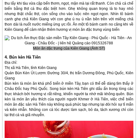
thu lấy khi tàu vừa cập bến thơm, ngọt, mặn mà lại rất thanh. Còn chả cá chế
biến bằng thịt cá thu đặc biệt hơn. Ghẹ không quan trọng là to hay nhỏ
nhưng thật chắc thịt, còn sống cho vào luộc nên ngọt ngon. Nhìn tô bánh
canh ghẹ chả Kiên Giang với con ghẹ ú nu ú nần bên trên với miếng chả
thon dài là nuốt nước miếng ừng ực rồi. Ăn một tô bánh canh no căng khi về
Kiên Giang để cảm nhận thêm hương vị món ăn đặc trưng vùng biển
Món ăn đặc trưng của Kiên Giang (Ảnh ST)
4. Bún kèn Hà Tiên
Địa chỉ:
Thị xã Hà Tiên, tỉnh Kiên Giang
Quán Bún Kèn Út Lượm: Đường 30/4, thị trấn Dương Đông, Phú Quốc, Kiên
Giang
Bún kèn là món ăn khá phổ biến ở miền Tây, bạn có thể dễ dàng tìm thấy ở
Châu Đốc hay Phú Quốc. Song bún kèn Hà Tiên ghi dấu ấn trong lòng các
thực khách bởi hương vị rất riêng, khiến người ta nhớ mãi không quên. Bún
kèn là món ăn yêu thích của người người Khmer ở Hà Tiên, việc chế biến
món ăn đặc sản Hà Tiên này không quá phức tạp nhưng lại đòi hỏi sự tỉ mẩn
và kiên nhẫn. Những con cá lóc được làm sạch, bỏ da, tách xương chỉ còn
lại thịt cá và giã nhuyễn.