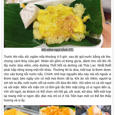
Xôi xiêm ngọt (Ảnh ST)
Trước khi nấu xôi, ngâm nếp khoảng 4-5 giờ, sau đó gút nước bằng vải the,
chưng cách thủy nửa giờ. Nhân xôi gồm có trứng gà ta, đánh cho nổi lên rồi
lấy nước dừa xiêm, ướp đường Thốt Nốt và đường cát Thái Lan. Nhất thiết
phải hấp riêng trong một nồi khác. Thường thì lá dứa, một loại lá thơm được
cho vào trong nồi nước nấu. Chính nhờ loại nguyên liệu này mà xôi ngoài vị
thơm ngọt, béo ngậy còn có một mùi thơm rất lạ. Khi ăn xôi Xiêm, người ta
xới xôi ra đĩa, rưới nước xốt và nước cốt dừa lên trên. Xôi xiêm có cả xôi ngọt
và xôi mặn. Món xôi mặn chỉ có tôm giã rắc trên mặt cũng có vị ngon đến lạ.
Với xôi ngọt, du khách có thể chọn xôi hột gà, xôi xoài, xôi dừa. Mỗi một loại
lại mang một vị ngon độc đáo mà chỉ có ở Hà Tiên bạn mới có thể tìm thấy
hương và vị ấy.