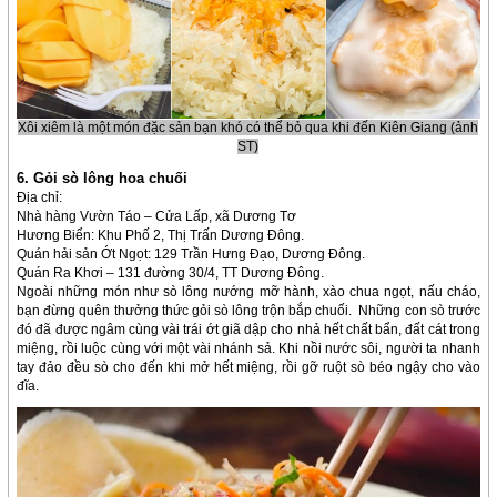
Xôi xiêm là một món đặc sản bạn khó có thể bỏ qua khi đến Kiên Giang (ảnh
ST)
6. Gỏi sò lông hoa chuối
Địa chỉ:
Nhà hàng Vườn Táo – Cửa Lấp, xã Dương Tơ
Hương Biển: Khu Phố 2, Thị Trấn Dương Đông.
Quán hải sản Ớt Ngọt: 129 Trần Hưng Đạo, Dương Đông.
Quán Ra Khơi – 131 đường 30/4, TT Dương Đông.
Ngoài những món như sò lông nướng mỡ hành, xào chua ngọt, nấu cháo,
bạn đừng quên thưởng thức gỏi sò lông trộn bắp chuối. Những con sò trước
đó đã được ngâm cùng vài trái ớt giã dập cho nhả hết chất bẩn, đất cát trong
miệng, rồi luộc cùng với một vài nhánh sả. Khi nồi nước sôi, người ta nhanh
tay đảo đều sò cho đến khi mở hết miệng, rồi gỡ ruột sò béo ngậy cho vào
đĩa.