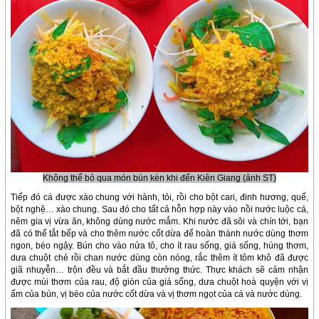
Không thể bỏ qua món bún kèn khi đến Kiên Giang (ảnh ST)
Tiếp đó cá được xào chung với hành, tỏi, rồi cho bột cari, đinh hương, quế,
bột nghệ… xào chung. Sau đó cho tất cả hỗn hợp này vào nồi nước luộc cá,
nêm gia vị vừa ăn, không dùng nước mắm. Khi nước đã sôi và chín tới, bạn
đã có thể tắt bếp và cho thêm nước cốt dừa để hoàn thành nước dùng thơm
ngon, béo ngậy. Bún cho vào nửa tô, cho ít rau sống, giá sống, húng thơm,
dưa chuột chẻ rồi chan nước dùng còn nóng, rắc thêm ít tôm khô đã được
giã nhuyễn… trộn đều và bắt đầu thưởng thức. Thực khách sẽ cảm nhận
được mùi thơm của rau, độ giòn của giá sống, dưa chuột hoà quyện với vị
ấm của bún, vị béo của nước cốt dừa và vị thơm ngọt của cá và nước dùng.