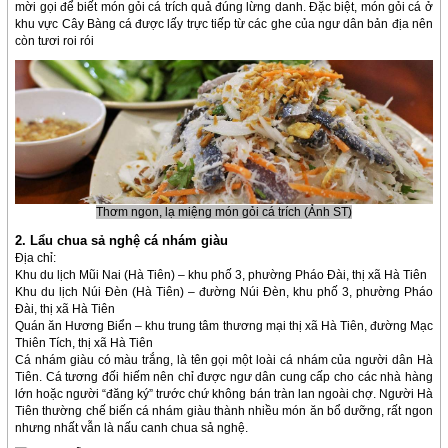
mời gọi để biết món gỏi cá trích quả đúng lừng danh. Đặc biệt, món gỏi cá ở
khu vực Cây Bàng cá được lấy trực tiếp từ các ghe của ngư dân bản địa nên
còn tươi roi rói
Thơm ngon, lạ miệng món gỏi cá trích (Ảnh ST)
2. Lẩu chua sả nghệ cá nhám giàu
Địa chỉ:
Khu du lịch Mũi Nai (Hà Tiên) – khu phố 3, phường Pháo Đài, thị xã Hà Tiên
Khu du lịch Núi Đèn (Hà Tiên) – đường Núi Đèn, khu phố 3, phường Pháo
Đài, thị xã Hà Tiên
Quán ăn Hương Biển – khu trung tâm thương mại thị xã Hà Tiên, đường Mạc
Thiên Tích, thị xã Hà Tiên
Cá nhám giàu có màu trắng, là tên gọi một loài cá nhám của người dân Hà
Tiên. Cá tương đối hiếm nên chỉ được ngư dân cung cấp cho các nhà hàng
lớn hoặc người “đăng ký” trước chứ không bán tràn lan ngoài chợ. Người Hà
Tiên thường chế biến cá nhám giàu thành nhiều món ăn bổ dưỡng, rất ngon
nhưng nhất vẫn là nấu canh chua sả nghệ.