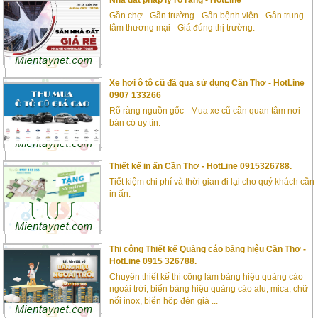
Nhà đất pháp lý rõ ràng - HotLine
Gần chợ - Gần trường - Gần bệnh viện - Gần trung
tâm thương mại - Giá đúng thị trường.
Xe hơi ô tô cũ đã qua sử dụng Cần Thơ - HotLine
0907 133266
Rõ ràng nguồn gốc - Mua xe cũ cần quan tâm nơi
bán có uy tín.
Thiết kế in ấn Cần Thơ - HotLine 0915326788.
Tiết kiệm chi phí và thời gian đi lại cho quý khách cần
in ấn.
Thi công Thiết kế Quảng cáo bảng hiệu Cần Thơ -
HotLine 0915 326788.
Chuyên thiết kế thi công làm bảng hiệu quảng cáo
ngoài trời, biển bảng hiệu quảng cáo alu, mica, chữ
nổi inox, biển hộp đèn giá ...