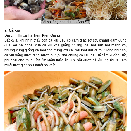
Gỏi sò lông hoa chuối (Ảnh ST)
7. Cà xỉu
Địa chỉ: Thị xã Hà Tiên, Kiên Giang
Bất kỳ ai khi nhìn thấy con cà xỉu đều có cảm giác sờ sợ, chẳng dám đụng
đũa. Vẻ bề ngoài của cà xỉu khá giống những loài hải sản hai mảnh vỏ,
nhưng cũng giống cả loài côn trùng với cái râu thật dài và to. Giống như sò,
cà xỉu sống dưới tầng nước bùn, vì thế chúng có râu dài để cắm xuống đất,
phục vụ cho mục đích tìm kiếm thức ăn. Khi bắt được cà xỉu, người ta đem
muối tương tự như muối ba khía.