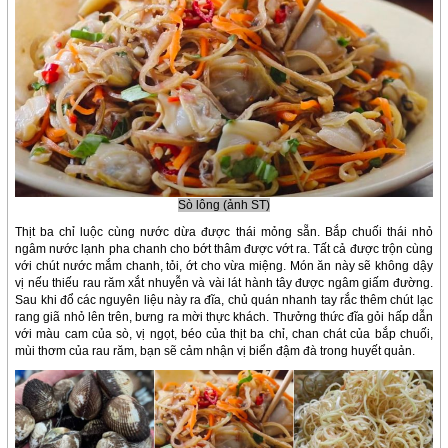
Sò lông (ảnh ST)
Thịt ba chỉ luộc cùng nước dừa được thái mỏng sẵn. Bắp chuối thái nhỏ
ngâm nước lạnh pha chanh cho bớt thâm được vớt ra. Tất cả được trộn cùng
với chút nước mắm chanh, tỏi, ớt cho vừa miệng. Món ăn này sẽ không dậy
vị nếu thiếu rau răm xắt nhuyễn và vài lát hành tây được ngâm giấm đường.
Sau khi đổ các nguyên liệu này ra đĩa, chủ quán nhanh tay rắc thêm chút lạc
rang giã nhỏ lên trên, bưng ra mời thực khách. Thưởng thức đĩa gỏi hấp dẫn
với màu cam của sò, vị ngọt, béo của thịt ba chỉ, chan chát của bắp chuối,
mùi thơm của rau răm, bạn sẽ cảm nhận vị biển đậm đà trong huyết quản.