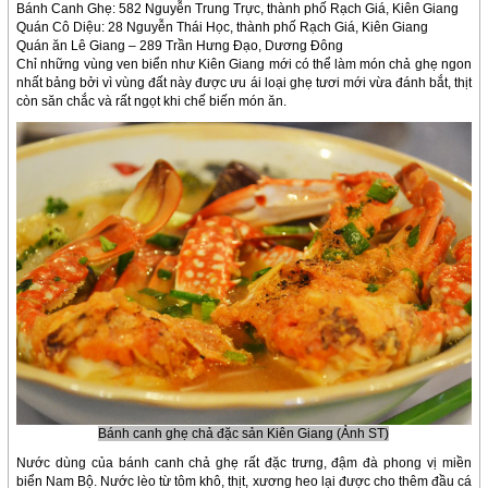
Bánh Canh Ghẹ: 582 Nguyễn Trung Trực, thành phố Rạch Giá, Kiên Giang
Quán Cô Diệu: 28 Nguyễn Thái Học, thành phố Rạch Giá, Kiên Giang
Quán ăn Lê Giang – 289 Trần Hưng Đạo, Dương Đông
Chỉ những vùng ven biển như Kiên Giang mới có thể làm món chả ghẹ ngon
nhất bảng bởi vì vùng đất này được ưu ái loại ghẹ tươi mới vừa đánh bắt, thịt
còn săn chắc và rất ngọt khi chế biến món ăn.
Bánh canh ghẹ chả đặc sản Kiên Giang (Ảnh ST)
Nước dùng của bánh canh chả ghẹ rất đặc trưng, đậm đà phong vị miền
biển Nam Bộ. Nước lèo từ tôm khô, thịt, xương heo lại được cho thêm đầu cá