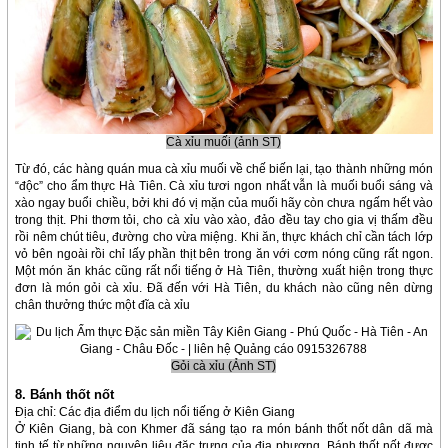
Cà xỉu muối (ảnh ST)
Từ đó, các hàng quán mua cà xỉu muối về chế biến lại, tạo thành những món
“độc” cho ẩm thực Hà Tiên. Cà xỉu tươi ngon nhất vẫn là muối buổi sáng và
xào ngay buổi chiều, bởi khi đó vị mặn của muối hãy còn chưa ngấm hết vào
trong thịt. Phi thơm tỏi, cho cà xỉu vào xào, đảo đều tay cho gia vị thấm đều
rồi nêm chút tiêu, đường cho vừa miệng. Khi ăn, thực khách chỉ cần tách lớp
vỏ bên ngoài rồi chỉ lấy phần thịt bên trong ăn với cơm nóng cũng rất ngon.
Một món ăn khác cũng rất nổi tiếng ở Hà Tiên, thường xuất hiện trong thực
đơn là món gỏi cà xỉu. Đã đến với Hà Tiên, du khách nào cũng nên dừng
chân thưởng thức một đĩa cà xỉu
Gỏi cà xỉu (Ảnh ST)
8. Bánh thốt nốt
Địa chỉ: Các địa điểm du lịch nổi tiếng ở Kiên Giang
Ở Kiên Giang, bà con Khmer đã sáng tạo ra món bánh thốt nốt dân dã mà
tinh tế từ những nguyên liệu đặc trưng của địa phương. Bánh thốt nốt được