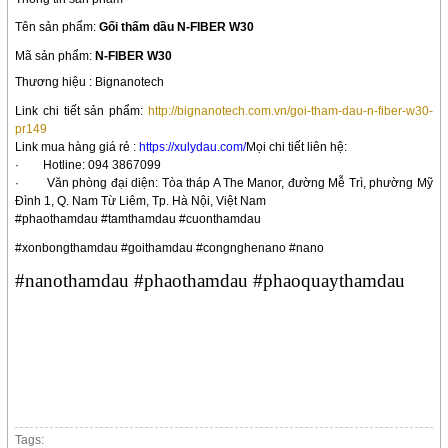
Tên sản phẩm:
Gối thấm dầu N-FIBER W30
Mã sản phẩm:
N-FIBER W30
Thương hiệu : Big
nanotech
Link chi tiết sản phẩm:
http://bignanotech.com.vn/goi-tham-dau-n-fiber-w30-
pr149
Link mua hàng giá rẻ :
https://xulydau.com/
Mọi chi tiết liên hệ:
·
Hotline: 094 3867099
·
Văn phòng đại diện: Tòa tháp A The Manor, đường Mễ Trì, phường Mỹ
Đình 1, Q. Nam Từ Liêm, Tp. Hà Nội, Việt Nam
#phaothamdau #tamthamdau #cuonthamdau
#xonbongthamdau #goithamdau #congnghenano #nano
#nanothamdau #phaothamdau #phaoquaythamdau
Tags: