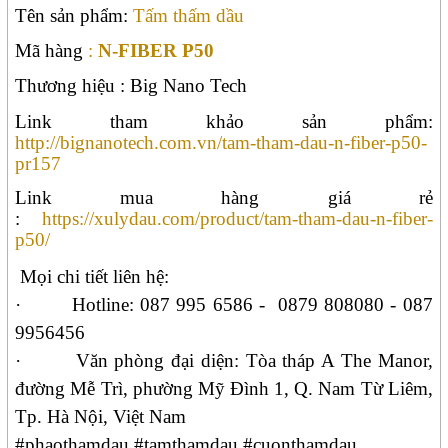
Tên sản phẩm:
Tấm thấm dầu
Mã hàng
:
N-FIBER P50
Thương hiệu : Big Nano Tech
Link tham khảo sản phẩm:
http://bignanotech.com.vn/tam-tham-dau-n-fiber-p50-
pr157
Link mua hàng giá rẻ
:
https://xulydau.com/product/tam-tham-dau-n-fiber-
p50/
Mọi chi tiết liên hệ:
·
Hotline:
087 995 6586 -
0879 808080 -
087
9956456
·
Văn phòng đại diện: Tòa tháp A The Manor,
đường Mễ Trì, phường Mỹ Đình 1, Q. Nam Từ Liêm,
Tp. Hà Nội, Việt Nam
#phaothamdau #tamthamdau #cuonthamdau