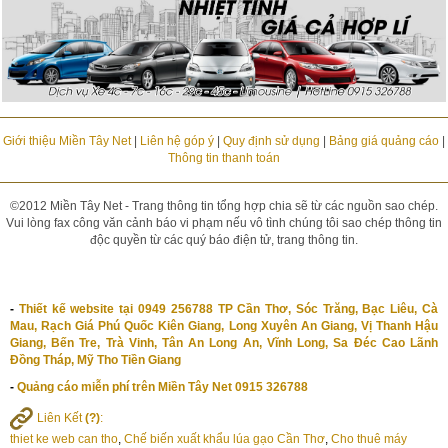
Giới thiệu Miền Tây Net
|
Liên hệ góp ý
|
Quy định sử dụng
|
Bảng giá quảng cáo
|
Thông tin thanh toán
©2012 Miền Tây Net - Trang thông tin tổng hợp chia sẽ từ các nguồn sao chép.
Vui lòng fax công văn cảnh báo vi phạm nếu vô tình chúng tôi sao chép thông tin
độc quyền từ các quý báo điện tử, trang thông tin.
-
Thiết kế website tại 0949 256788 TP Cần Thơ, Sóc Trăng, Bạc Liêu, Cà
Mau, Rạch Giá Phú Quốc Kiên Giang, Long Xuyên An Giang, Vị Thanh Hậu
Giang, Bến Tre, Trà Vinh, Tân An Long An, Vĩnh Long, Sa Đéc Cao Lãnh
Đồng Tháp, Mỹ Tho Tiền Giang
-
Quảng cáo miễn phí trên Miền Tây Net 0915 326788
Liên Kết
(?)
:
thiet ke web can tho
,
Chế biến xuất khẩu lúa gạo Cần Thơ
,
Cho thuê máy