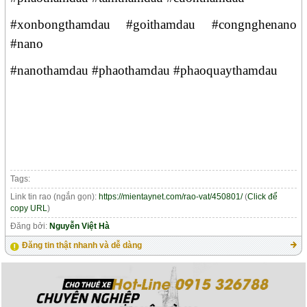
#xonbongthamdau #goithamdau #congnghenano
#nano
#nanothamdau #phaothamdau #phaoquaythamdau
Tags:
Link tin rao (ngắn gọn):
https://mientaynet.com/rao-vat/450801/
(
Click để
copy URL
)
Đăng bởi:
Nguyễn Việt Hà
Đăng tin thật nhanh và dễ dàng