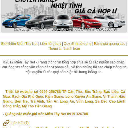
Giới thiệu Miền Tây Net
|
Liên hệ góp ý
|
Quy định sử dụng
|
Bảng giá quảng cáo
|
Thông tin thanh toán
©2012 Miền Tây Net - Trang thông tin tổng hợp chia sẽ từ các nguồn sao chép.
Vui lòng fax công văn cảnh báo vi phạm nếu vô tình chúng tôi sao chép thông tin
độc quyền từ các quý báo điện tử, trang thông tin.
-
Thiết kế website tại 0949 256788 TP Cần Thơ, Sóc Trăng, Bạc Liêu, Cà
Mau, Rạch Giá Phú Quốc Kiên Giang, Long Xuyên An Giang, Vị Thanh Hậu
Giang, Bến Tre, Trà Vinh, Tân An Long An, Vĩnh Long, Sa Đéc Cao Lãnh
Đồng Tháp, Mỹ Tho Tiền Giang
-
Quảng cáo miễn phí trên Miền Tây Net 0915 326788
Liên Kết
(?)
: