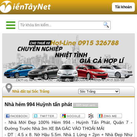
Tài khoản
Nhà đất tại Sóc Trăng
Nhà hẻm 994 Huỳnh tấn phát
695 lượt xem
- Nhà Mới Đẹp 100% Hẻm 994 - Huỳnh Tấn Phát, Quận 7 -
Đường Trước Nhà 3m XE BA GÁC VÀO THOẢI MÁI
- DT : 4.5 x 8. Nở Hậu 5.5m. Nhà 1 Lửng + 2pn + Nhà Đẹp Như