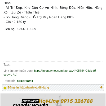
Hình
- Vị Trí Đẹp, Khu Dân Cư An Ninh, Đông Đúc, Hiện Hữu, Hàng
Xóm Zui Zẻ - Thân Thiện
- Sổ Hồng Riêng - Hỗ Trợ Vay Ngân Hàng 80%
- Giá : 2.150 tỷ
Liên hệ : 0866116059
Tags:
Link tin rao (ngắn gọn):
https://mientaynet.com/rao-vat/440575/
(
Click để
copy URL
)
Đăng bởi:
saleorgamil
Đăng tin thật nhanh và dễ dàng