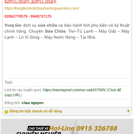
Điện Máy Điện Máy
https://trungtamhotrobaohanhnguyenkim.com/
02862770579 - 0948737175
dịch vụ
sửa chữa
và bảo hành linh phụ kiện và kỹ thuật
Trung tâm
chính hãng. Chuyên
Sửa Chữa
: Tivi–Tủ Lạnh – Máy Giặt – Máy
Lạnh – Lò Vi Sóng – Máy Nước Nóng – Tại Nhà.
Tags:
Link tin rao (ngắn gọn):
https://mientaynet.com/rao-vat/437065/
(
Click để
copy URL
)
Đăng bởi:
chau nguyen
Đăng tin thật nhanh và dễ dàng