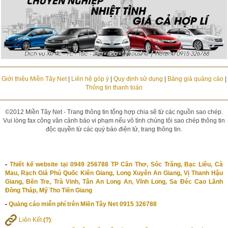
Giới thiệu Miền Tây Net
|
Liên hệ góp ý
|
Quy định sử dụng
|
Bảng giá quảng cáo
|
Thông tin thanh toán
©2012 Miền Tây Net - Trang thông tin tổng hợp chia sẽ từ các nguồn sao chép.
Vui lòng fax công văn cảnh báo vi phạm nếu vô tình chúng tôi sao chép thông tin
độc quyền từ các quý báo điện tử, trang thông tin.
-
Thiết kế website tại 0949 256788 TP Cần Thơ, Sóc Trăng, Bạc Liêu, Cà
Mau, Rạch Giá Phú Quốc Kiên Giang, Long Xuyên An Giang, Vị Thanh Hậu
Giang, Bến Tre, Trà Vinh, Tân An Long An, Vĩnh Long, Sa Đéc Cao Lãnh
Đồng Tháp, Mỹ Tho Tiền Giang
-
Quảng cáo miễn phí trên Miền Tây Net 0915 326788
Liên Kết
(?)
: