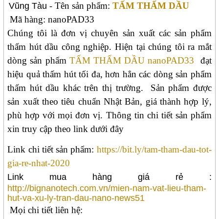
Tên sản phẩm:
TẤM THẤM DẦU
Vũng Tàu
-
Mã hàng:
nanoPAD33
Chúng tôi là đơn vị chuyên sản xuất các sản phẩm
thấm hút dầu công nghiệp. Hiện tại chúng tôi ra mắt
dòng sản phẩm
TẤM THẤM DẦU nanoPAD33
đạt
hiệu quả thấm hút tối đa, hơn hẳn các dòng sản phẩm
thấm hút dầu khác trên thị trường.
Sản phẩm được
sản xuất theo tiêu chuẩn Nhật Bản, giá thành hợp lý,
phù hợp với mọi đơn vị. Thông tin chi tiết sản phẩm
xin truy cập theo link dưới đây
Link chi tiết sản phẩm:
https://bit.ly/tam-tham-dau-tot-
gia-re-nhat-2020
Link mua hàng giá rẻ :
http://bignanotech.com.vn/mien-nam-vat-lieu-tham-
hut-va-xu-ly-tran-dau-nano-news51
Mọi chi tiết liên hệ: