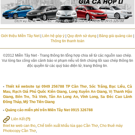
Giới thiệu Miền Tây Net
|
Liên hệ góp ý
|
Quy định sử dụng
|
Bảng giá quảng cáo
|
Thông tin thanh toán
©2012 Miền Tây Net - Trang thông tin tổng hợp chia sẽ từ các nguồn sao chép.
Vui lòng fax công văn cảnh báo vi phạm nếu vô tình chúng tôi sao chép thông tin
độc quyền từ các quý báo điện tử, trang thông tin.
-
Thiết kế website tại 0949 256788 TP Cần Thơ, Sóc Trăng, Bạc Liêu, Cà
Mau, Rạch Giá Phú Quốc Kiên Giang, Long Xuyên An Giang, Vị Thanh Hậu
Giang, Bến Tre, Trà Vinh, Tân An Long An, Vĩnh Long, Sa Đéc Cao Lãnh
Đồng Tháp, Mỹ Tho Tiền Giang
-
Quảng cáo miễn phí trên Miền Tây Net 0915 326788
Liên Kết
(?)
:
thiet ke web can tho
,
Chế biến xuất khẩu lúa gạo Cần Thơ
,
Cho thuê máy
Photocopy Cần Thơ
,