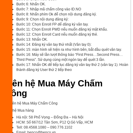
Bước 6: Nhấn OK.
Bước 7: Nhập mã chấm công vào ID.NO
Bước 8: Nhấn phím Ok để chọn nội dung đăng ký.
Bước 9: Chọn nội dung đăng ký:
Bước 10: Chọn Enroll FP để đăng ký vân tay.
Bước 11: Chọn Enroll PWD nếu muốn đăng ký mật khẩu.
Bước 12: Chọn Enroll Card nếu muốn đăng ký thẻ.
Bước 13: Nhấn OK.
Bước 14: Đăng ký vân tay thứ nhất (Vân tay 0):
Bước 15: màn hình sẽ hiện ra như hình bên, bắt đầu quét vân tay.
Bước 16: Máy sẽ lần lượt thông báo “First Press…Second Press…
Third Press”. Sử dụng cùng một ngón tay để quét 3 lần.
Bước 17: Nhấn OK để tiếp tục đăng ký vân tay thứ 2 (vân tay 1). Hoàn
thành đăng ký User thứ 2 tiếp theo
Liên hệ Mua Máy Chấm
Công
Liên hệ Mua hàng
Hà nội: 58 Phố Vọng – Đống Đa – Hà Nội
HCM: Số 667/12 Tân Sơn, P12 Q.Gò Vấp, HCM
Tell: 08.4568.1080 – 090.776.1102
Email: benco@benco.vn