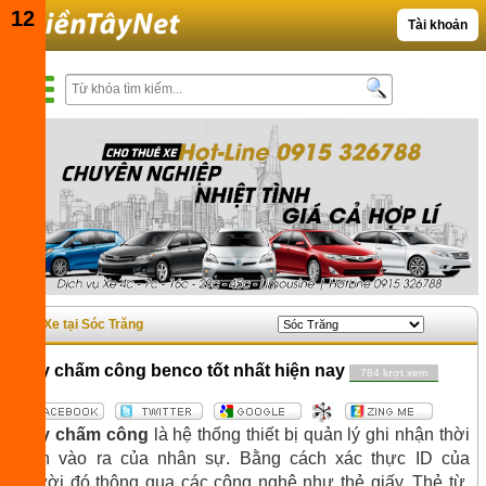
10
11
12
2
3
4
5
6
7
8
9
Tài khoản
Xe tại Sóc Trăng
Máy chấm công benco tốt nhất hiện nay
784 lượt xem
Máy chấm công
là hệ thống thiết bị quản lý ghi nhận thời
gian vào ra của nhân sự.
Bằng
cách
xác thực ID của
người đó thông qua các công nghệ như thẻ giấy. Thẻ từ,