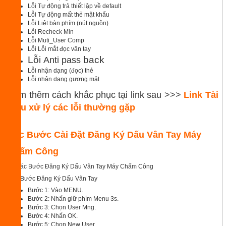
Lỗi Tự động trả thiết lập về default
Lỗi Tự động mất thẻ mật khẩu
Lỗi Liệt bàn phím (nút nguồn)
Lỗi Recheck Min
Lỗi Muti_User Comp
Lỗi Lỗi mắt đọc vân tay
Lỗi
back
Anti pass
Lỗi nhận dạng (đọc) thẻ
Lỗi nhận dạng gương mặt
Xem thêm cách khắc phục tại link sau >>>
Link Tài
Liệu xử lý các lỗi thường gặp
Các Bước Cài Đặt Đăng Ký Dấu Vân Tay Máy
Chấm Công
Các Bước Đăng Ký Dấu Vân Tay
Bước 1: Vào MENU.
Bước 2: Nhấn giữ phím Menu 3s.
Bước 3: Chọn User Mng.
Bước 4: Nhấn OK.
Bước 5: Chọn New User.