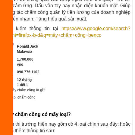
thẻ cảm ứng. Dấu vân tay hay nhận diện khuôn mặt. Giúp
công tác chấm
công
quản lý tiền lương của doanh nghiệp
trở lên nhanh. Tăng hiệu quả sản xuất.
Tìm kiếm thông tin tại
https://www.google.com/search?
client=firefox-b-d&q=máy+chấm+công+benco
Hãng
Ronald Jack
sản
Malaysia
xuất
Giá
1,700,000
bán
vnd
Điện
090.776.1102
thoại
Bảo
12 tháng
hành
1
đổi 1
Thiết bị chấm công
Máy chấm công có mấy loại?
Trên thị trường hiện nay gồm có 4 loại chính sau đây: hoặc
xem thêm thông tin sau: