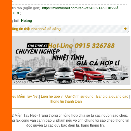
Tags:
Link tin rao (ngắn gọn):
https://mientaynet.com/rao-vat/433914/
(
Click để
copy URL
)
Đăng bởi:
Hoàng
Đăng tin thật nhanh và dễ dàng
Giới thiệu Miền Tây Net
|
Liên hệ góp ý
|
Quy định sử dụng
|
Bảng giá quảng cáo
|
Thông tin thanh toán
©2012 Miền Tây Net - Trang thông tin tổng hợp chia sẽ từ các nguồn sao chép.
Vui lòng fax công văn cảnh báo vi phạm nếu vô tình chúng tôi sao chép thông tin
độc quyền từ các quý báo điện tử, trang thông tin.