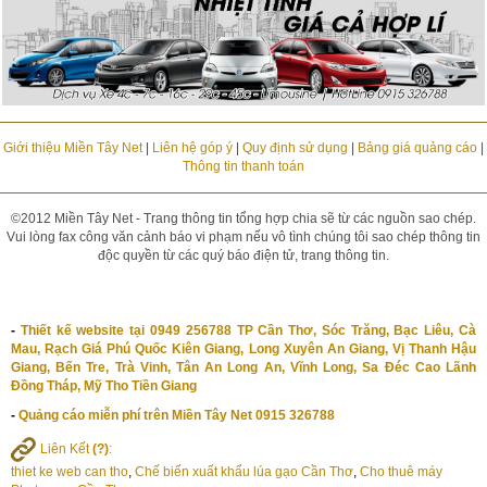
Giới thiệu Miền Tây Net
|
Liên hệ góp ý
|
Quy định sử dụng
|
Bảng giá quảng cáo
|
Thông tin thanh toán
©2012 Miền Tây Net - Trang thông tin tổng hợp chia sẽ từ các nguồn sao chép.
Vui lòng fax công văn cảnh báo vi phạm nếu vô tình chúng tôi sao chép thông tin
độc quyền từ các quý báo điện tử, trang thông tin.
-
Thiết kế website tại 0949 256788 TP Cần Thơ, Sóc Trăng, Bạc Liêu, Cà
Mau, Rạch Giá Phú Quốc Kiên Giang, Long Xuyên An Giang, Vị Thanh Hậu
Giang, Bến Tre, Trà Vinh, Tân An Long An, Vĩnh Long, Sa Đéc Cao Lãnh
Đồng Tháp, Mỹ Tho Tiền Giang
-
Quảng cáo miễn phí trên Miền Tây Net 0915 326788
Liên Kết
(?)
:
thiet ke web can tho
,
Chế biến xuất khẩu lúa gạo Cần Thơ
,
Cho thuê máy