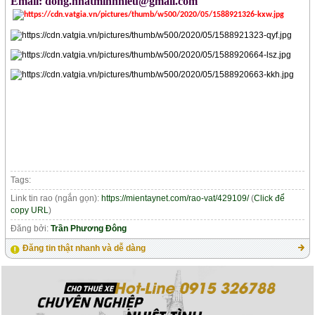
Email: dong.nhatminhhieu@gmail.com
Tags:
Link tin rao (ngắn gọn):
https://mientaynet.com/rao-vat/429109/
(
Click để
copy URL
)
Đăng bởi:
Trần Phương Đông
Đăng tin thật nhanh và dễ dàng