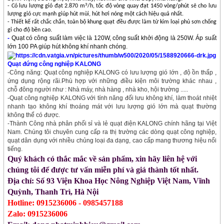
3
- Có lưu lượng gió đạt 2.870 m
/h, tốc độ vòng quay đạt 1450 vòng/phút sẽ cho lưu
lượng gió cực mạnh giúp hút mùi, hút hơi nóng một cách hiệu quả nhất.
- Thiết kế rất chắc chắn, toàn bộ khung quạt đều được làm từ kim loại phủ sơn chống
gỉ cho độ bền cao.
-
Quạt có công suất làm việc là 120W, công suất khởi động là 250W. Áp suất
lớn 100 PA giúp hút không khí nhanh chóng.
Quạt đứng công nghiệp KALONG
-Công năng: Quạt công nghiệp KALONG có lưu lượng gió lớn , độ
ồ
n th
ấ
p ,
ứng dụng rộng rãi.Phù hợp với những đi
ề
u kiện môi trường khác nhau ,
ch
ỗ
đông người như : Nhà máy, nhà hàng , nhà kho, hội trường .....
-Quạt công nghiệp KALONG với tính năng đ
ố
i lưu không khí, làm thoát nhiệt
nhanh tạo không khí thoáng mát với lưu lượng gió lớn mà quạt thường
không th
ể
có được.
-Thành Công nhà phân ph
ố
i s
ỉ
và l
ẻ
quạt điện KALONG chính hãng tại Việt
Nam. Chúng tôi chuyên cung c
ấ
p ra thị trường các dòng quạt công nghiệp,
quạt dân dụng với nhi
ề
u ch
ủ
ng loại đa dạng, cao c
ấ
p mang thương hiệu n
ổ
i
ti
ế
ng.
Quý khách có thắc mắc về sản phẩm, xin hãy liên hệ với
chúng tôi để được tư vấn miễn phí và giá thành tốt nhất.
Địa chỉ: Số 93 Viện Khoa Học Nông Nghiệp Việt Nam, Vĩnh
Quỳnh, Thanh Trì, Hà Nội
Hotline: 0915236006 - 0985457188
Zalo: 0915236006