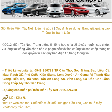
Giới thiệu Miền Tây Net
|
Liên hệ góp ý
|
Quy định sử dụng
|
Bảng giá quảng cáo
|
Thông tin thanh toán
©2012 Miền Tây Net - Trang thông tin tổng hợp chia sẽ từ các nguồn sao chép.
Vui lòng fax công văn cảnh báo vi phạm nếu vô tình chúng tôi sao chép thông tin
độc quyền từ các quý báo điện tử, trang thông tin.
-
Thiết kế website tại 0949 256788 TP Cần Thơ, Sóc Trăng, Bạc Liêu, Cà
Mau, Rạch Giá Phú Quốc Kiên Giang, Long Xuyên An Giang, Vị Thanh Hậu
Giang, Bến Tre, Trà Vinh, Tân An Long An, Vĩnh Long, Sa Đéc Cao Lãnh
Đồng Tháp, Mỹ Tho Tiền Giang
-
Quảng cáo miễn phí trên Miền Tây Net 0915 326788
Liên Kết
(?)
:
thiet ke web can tho
,
Chế biến xuất khẩu lúa gạo Cần Thơ
,
Cho thuê máy
Photocopy Cần Thơ
,