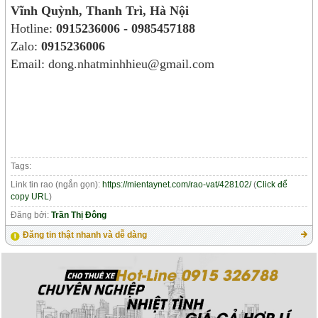
Vĩnh Quỳnh, Thanh Trì, Hà Nội
Hotline:
0915236006 - 0985457188
Zalo:
0915236006
Email: dong.nhatminhhieu@gmail.com
Tags:
Link tin rao (ngắn gọn):
https://mientaynet.com/rao-vat/428102/
(
Click để
copy URL
)
Đăng bởi:
Trần Thị Đông
Đăng tin thật nhanh và dễ dàng