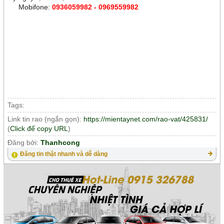
Mobifone:
0936059982 - 0969559982
☎️
Tags:
Link tin rao (ngắn gọn):
https://mientaynet.com/rao-vat/425831/
(
Click để copy URL
)
Đăng bởi:
Thanhcong
Đăng tin thật nhanh và dễ dàng