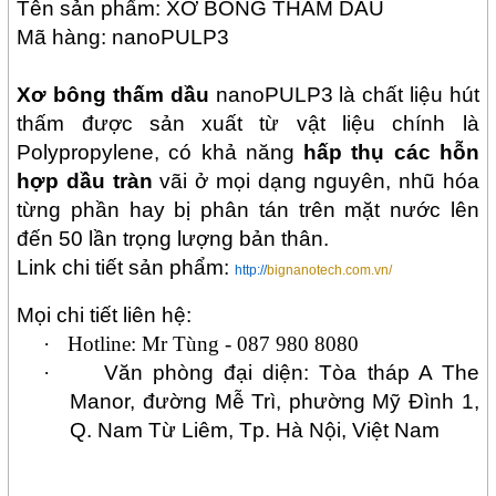
Tên sản phẩm: XƠ BÔNG THẤM DẦU
Mã hàng: nanoPULP3
Xơ bông thấm dầu
nanoPULP3
là chất liệu hút
thấm được sản xuất từ vật liệu chính là
Polypropylene,
có khả năng
hấp thụ các hỗn
hợp dầu tràn
vãi ở mọi dạng nguyên, nhũ hóa
từng phần hay bị phân tán trên mặt nước lên
đến 50 lần trọng lượng bản thân.
Link chi tiết sản phẩm:
http://
bignanotech.com.vn/
Mọi chi tiết liên hệ:
·
Hotline:
Mr Tùng - 087 980 8080
·
Văn phòng đại diện: Tòa tháp A The
Manor, đường Mễ Trì, phường Mỹ Đình 1,
Q. Nam Từ Liêm, Tp.
Hà Nội, Việt Nam