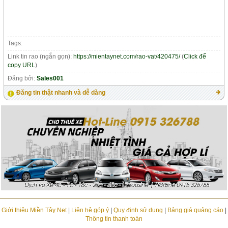
Tags:
Link tin rao (ngắn gọn):
https://mientaynet.com/rao-vat/420475/
(
Click để
copy URL
)
Đăng bởi:
Sales001
Đăng tin thật nhanh và dễ dàng
Giới thiệu Miền Tây Net
|
Liên hệ góp ý
|
Quy định sử dụng
|
Bảng giá quảng cáo
|
Thông tin thanh toán