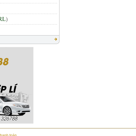
URL
)
thanh toán