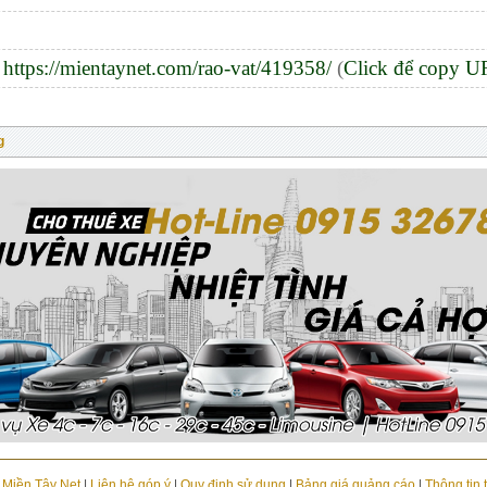
:
https://mientaynet.com/rao-vat/419358/
(
Click để copy 
g
u Miền Tây Net
|
Liên hệ góp ý
|
Quy định sử dụng
|
Bảng giá quảng cáo
|
Thông tin 