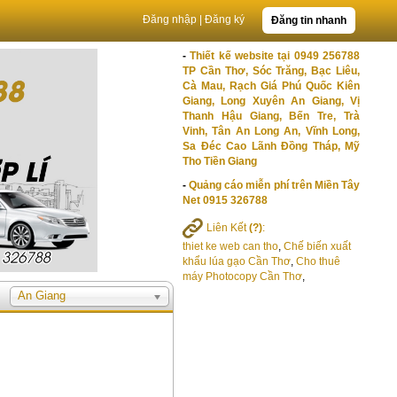
Đăng nhập
|
Đăng ký
Đăng tin nhanh
-
Thiết kế website tại 0949 256788
TP Cần Thơ, Sóc Trăng, Bạc Liêu,
Cà Mau, Rạch Giá Phú Quốc Kiên
Giang, Long Xuyên An Giang, Vị
Thanh Hậu Giang, Bến Tre, Trà
Vinh, Tân An Long An, Vĩnh Long,
Sa Đéc Cao Lãnh Đồng Tháp, Mỹ
Tho Tiền Giang
-
Quảng cáo miễn phí trên Miền Tây
Net 0915 326788
Liên Kết
(?)
:
thiet ke web can tho
,
Chế biến xuất
khẩu lúa gạo Cần Thơ
,
Cho thuê
máy Photocopy Cần Thơ
,
An Giang