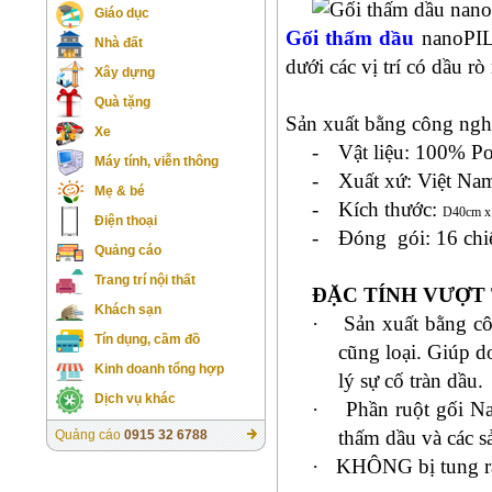
Giáo dục
Gối thấm dầu
nanoPIL
Nhà đất
dưới các vị trí có dầu r
Xây dựng
Quà tặng
Sản xuất bằng công ngh
Xe
-
Vật liệu: 100% P
Máy tính, viễn thông
-
Xuất xứ: Việt Na
Mẹ & bé
-
Kích thước:
D40cm x
Điện thoại
-
Đóng
gói: 16 ch
Quảng cáo
Trang trí nội thất
ĐẶC TÍNH VƯỢT
Khách sạn
·
Sản xuất bằng c
Tín dụng, cầm đồ
cũng loại. Giúp d
Kinh doanh tổng hợp
lý sự cố tràn dầu.
Dịch vụ khác
·
Phần ruột gối N
thấm dầu và các s
Quảng cáo
0915 32 6788
·
KHÔNG bị tung rá