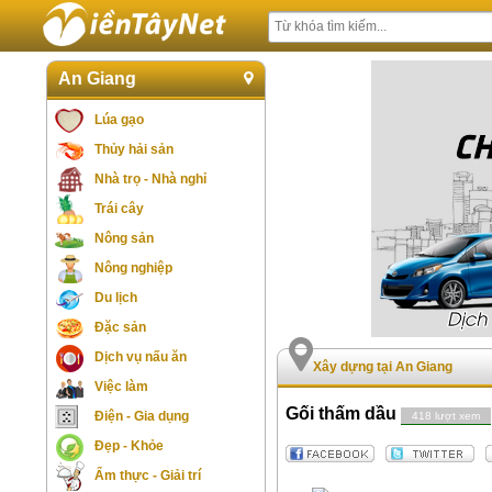
An Giang
Lúa gạo
Thủy hải sản
Nhà trọ - Nhà nghỉ
Trái cây
Nông sản
Nông nghiệp
Du lịch
Đặc sản
Dịch vụ nấu ăn
Xây dựng tại An Giang
Việc làm
Gối thấm dầu
Điện - Gia dụng
418 lượt xem
Đẹp - Khỏe
Ẩm thực - Giải trí