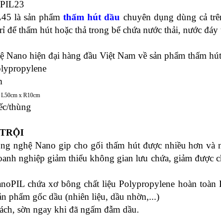
45 là sản phẩm
thấm hút dầu
chuyên dụng dùng cả trên
ò rỉ để thấm hút hoặc thả trong bể chứa nước thải, nước đáy
ệ Nano hiện đại hàng đầu Việt Nam về sản phẩm thấm hút 
olypropylene
m
 L50cm x R10cm
iếc/thùng
 TRỘI
ông nghệ Nano gip cho gối thấm hút được nhiều hơn và 
oanh nghiệp giảm thiểu không gian lưu chứa, giảm được ch
anoPIL chứa xơ bông chất liệu Polypropylene hoàn toà
ản phẩm gốc dầu (nhiên liệu, dầu nhờn,...)
ch, sờn ngay khi đã ngấm đẫm dầu.