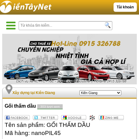
Tài khoản
Xây dựng tại Kiên Giang
Gối thấm dầu
303 lượt xem
Tên sản phẩm: GỐI THẤM DẦU
Mã hàng: nanoPIL45