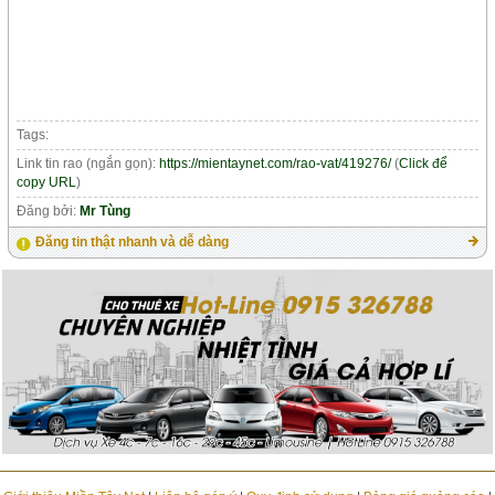
Tags:
Link tin rao (ngắn gọn):
https://mientaynet.com/rao-vat/419276/
(
Click để
copy URL
)
Đăng bởi:
Mr Tùng
Đăng tin thật nhanh và dễ dàng