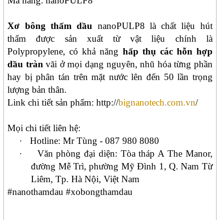
Mã hàng: nanoPULP8
Xơ bông thấm dầu
nanoPULP8
là chất liệu hút
thấm được sản xuất từ vật liệu chính là
Polypropylene,
có khả năng
hấp thụ các hỗn hợp
dầu tràn
vãi ở mọi dạng nguyên, nhũ hóa từng phần
hay bị phân tán trên mặt nước lên đến 50 lần trọng
lượng bản thân.
Link chi tiết sản phẩm: http://
bignanotech.com.vn
/
Mọi chi tiết liên hệ:
·
Hotline:
Mr Tùng - 087 980 8080
·
Văn phòng đại diện: Tòa tháp A The Manor,
đường Mễ Trì, phường Mỹ Đình 1, Q. Nam Từ
Liêm, Tp.
Hà Nội, Việt Nam
#nanothamdau #xobongthamdau