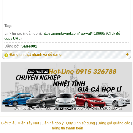
Tags:
Link tin rao (ngắn gọn):
https://mientaynet.com/rao-vat/418666/
(
Click để
copy URL
)
Đăng bởi:
Sales001
Đăng tin thật nhanh và dễ dàng
Giới thiệu Miền Tây Net
|
Liên hệ góp ý
|
Quy định sử dụng
|
Bảng giá quảng cáo
|
Thông tin thanh toán