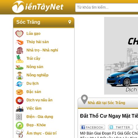
Sóc Trăng
Lúa gạo
Thủy hải sản
Nhà trọ - Nhà nghỉ
Trái cây
Nông sản
Nông nghiệp
Du lịch
Đặc sản
Dịch vụ nấu ăn
Nhà đất tại Sóc Trăng
Việc làm
Đất Thổ Cư Ngay Mặt Ti
Điện - Gia dụng
Đẹp - Khỏe
Mở Bán Giai Đoạn F1 Giá Gốc Ch
Ẩm thực - Giải trí