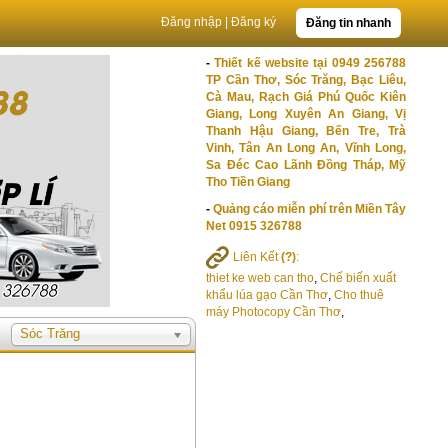
Đăng nhập
|
Đăng ký
Đăng tin nhanh
-
Thiết kế website tại 0949 256788
TP Cần Thơ, Sóc Trăng, Bạc Liêu,
Cà Mau, Rạch Giá Phú Quốc Kiên
Giang, Long Xuyên An Giang, Vị
Thanh Hậu Giang, Bến Tre, Trà
Vinh, Tân An Long An, Vĩnh Long,
Sa Đéc Cao Lãnh Đồng Tháp, Mỹ
Tho Tiền Giang
-
Quảng cáo miễn phí trên Miền Tây
Net 0915 326788
Liên Kết
(?)
:
thiet ke web can tho
,
Chế biến xuất
khẩu lúa gạo Cần Thơ
,
Cho thuê
máy Photocopy Cần Thơ
,
Sóc Trăng