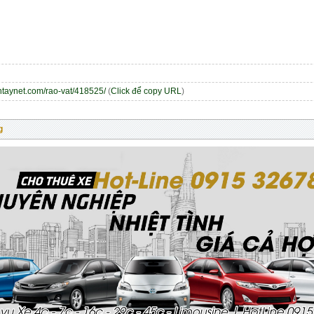
entaynet.com/rao-vat/418525/
(
Click để copy URL
)
g