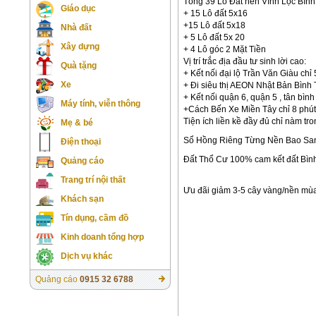
Tổng 39 Lô Đất nền Vĩnh Lộc Bìn
Giáo dục
+ 15 Lô đất 5x16
+15 Lô đất 5x18
Nhà đất
+ 5 Lô đất 5x 20
Xây dựng
+ 4 Lô góc 2 Mặt Tiền
Vị trí trắc địa đầu tư sinh lời cao:
Quà tặng
+ Kết nối đại lộ Trần Văn Giàu ch
Xe
+ Đi siêu thị AEON Nhật Bản Bình T
+ Kết nối quận 6, quận 5 , tân bình
Máy tính, viễn thông
+Cách Bến Xe Miền Tây chỉ 8 phút
Tiện ích liền kề đầy đủ chỉ nàm tro
Mẹ & bé
Sổ Hồng Riêng Từng Nền Bao San
Điện thoại
Đất Thổ Cư 100% cam kết đất Bì
Quảng cáo
Trang trí nội thất
Ưu đãi giảm 3-5 cây vàng/nền mùa
Khách sạn
Tín dụng, cầm đồ
Kinh doanh tổng hợp
Dịch vụ khác
Quảng cáo
0915 32 6788