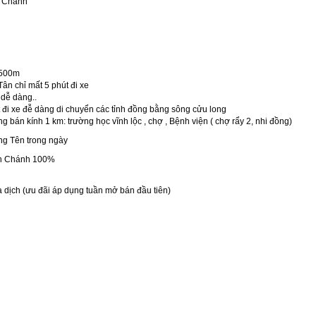
h Chánh
ỉ 500m
ân chỉ mất 5 phút đi xe
 dễ dàng..
 đi xe đễ dàng di chuyển các tỉnh đồng bằng sông cửu long
ng bán kính 1 km: trường học vĩnh lộc , chợ , Bệnh viện ( chợ rẩy 2, nhi đồng)
g Tên trong ngày
nh Chánh 100%
 dịch (ưu đãi áp dụng tuần mở bán đầu tiên)