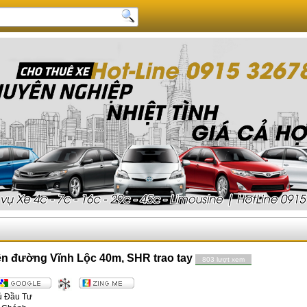
ền đường Vĩnh Lộc 40m, SHR trao tay
803 lượt xem
ủ Đầu Tư