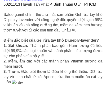
502/11/13 Huỳnh Tấn Phát P. Bình Thuận Q .7 TP.HCM
Saleorgamil chính thức ra mắt sản phẩm Gel rửa tay khô
Dr.peply-lavender với công nghệ độc quyền diệt sạch 99%
vi khuẩn và khả năng dưỡng ẩm, mềm da kèm theo hương
thơm tuyệt vời từ các loại tinh dầu Châu Âu.
Điểm đặc biệt của Gel rửa tay khô Dr.peply-lavender?
1. Sát khuẩn:
Thành phần bao gồm Hàm lượng đủ tiêu
diệt 99,9% các loại khuẩn và thành phần, liều lượng được
sự cho phép của bộ y tế.
2. Mềm, ẩm da:
Với các thành phần Vitamin dưỡng da
mềm mượt.
3. Thơm:
Đặc biệt thơm là điều không thể thiếu. DD rửa
tay với tinh chất từ trái Apricot, rửa thơm muốn ăn cái tay
luôn