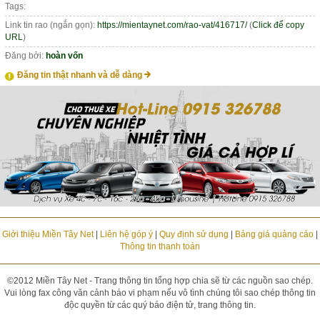
Tags:
Link tin rao (ngắn gọn):
https://mientaynet.com/rao-vat/416717/
(
Click để copy
URL
)
Đăng bởi:
hoàn vốn
Đăng tin thật nhanh và dễ dàng
Giới thiệu Miền Tây Net
|
Liên hệ góp ý
|
Quy định sử dụng
|
Bảng giá quảng cáo
|
Thông tin thanh toán
©2012 Miền Tây Net - Trang thông tin tổng hợp chia sẽ từ các nguồn sao chép.
Vui lòng fax công văn cảnh báo vi phạm nếu vô tình chúng tôi sao chép thông tin
độc quyền từ các quý báo điện tử, trang thông tin.