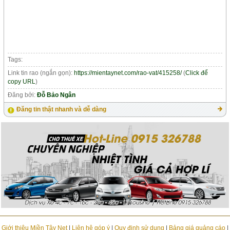
Tags:
Link tin rao (ngắn gọn):
https://mientaynet.com/rao-vat/415258/
(
Click để
copy URL
)
Đăng bởi:
Đỗ Bảo Ngân
Đăng tin thật nhanh và dễ dàng
Giới thiệu Miền Tây Net
|
Liên hệ góp ý
|
Quy định sử dụng
|
Bảng giá quảng cáo
|