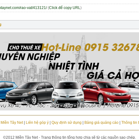
entaynet.com/rao-vat/413121/
(
Click để copy URL
)
g
u Miền Tây Net
|
Liên hệ góp ý
|
Quy định sử dụng
|
Bảng giá quảng cáo
|
Thông tin 
©2012 Miền Tây Net - Trang thông tin tổng hợp chia sẽ từ các nguồn sao chép.