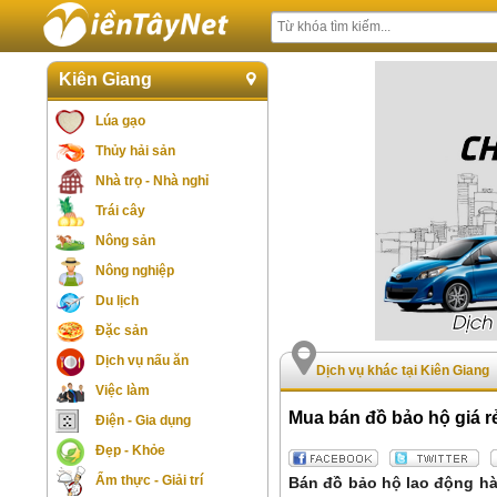
Kiên Giang
Lúa gạo
Thủy hải sản
Nhà trọ - Nhà nghỉ
Trái cây
Nông sản
Nông nghiệp
Du lịch
Đặc sản
Dịch vụ nấu ăn
Dịch vụ khác tại Kiên Giang
Việc làm
Mua bán đồ bảo hộ giá r
Điện - Gia dụng
Đẹp - Khỏe
Ẩm thực - Giải trí
Bán đồ bảo hộ lao động hà