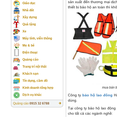
sản xuất đến thương mại dịch
Giáo dục
thiết bị bảo hộ an toàn thì k
Nhà đất
Xây dựng
Quà tặng
Xe
Máy tính, viễn thông
Mẹ & bé
Điện thoại
Quảng cáo
Trang trí nội thất
Khách sạn
Tín dụng, cầm đồ
mua bán b
Kinh doanh tổng hợp
Dịch vụ khác
Công ty
bảo hộ lao đông
H
dùng.
Quảng cáo
0915 32 6788
Tại công ty bảo hộ lao động
cho tất cả các ngành nghề: