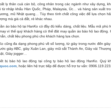
bất ly thân cuả cán bộ, công nhân trong các ngành như xây dựng, kh
ũ từ nhập khẩu Hàn Quốc, Pháp, Malaysia, Úc… và hàng sản xuất tr
ơng, mũ Nhật quang… Tùy theo tính chất công việc để lựa chọn h
ượng mà giá cả đắt, rẻ khác nhau.
ần áo bảo hộ tại HanKo có đầy đủ kiểu dáng, chất liệu. Mẫu mã phù h
ay vì thế quý khách hàng có thể đăt may quần áo bảo hộ lao động.
ắn, chất liệu phong phú cho khách hàng lựa chọn.
Ko cũng đa dạng phong phú về số lượng, từ giày trong nước đến giày
nước giày ABC, giày Xuân Lan, giày mũi sắt Thành An, Giày vải Thượ
hật, Giày jogger…
hiết bị bảo hộ lao động tại công ty bảo hộ lao động HanKo. Quý 
nquoc.com
, hoặc liên hệ trực tiếp để được hỗ trợ tư vấn: 0906.119.22