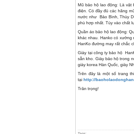
Mũ bảo hộ lao động: Là vật 
điện. Có đầy đủ các hãng m
nước như Bảo Bình, Thùy Dư
phù hợp nhất. Tùy vào chất l
Quần áo bảo hộ lao động: Qu
khác nhau. Hanko có xưởng m
HanKo đường may rất chắc ch
Giày tại công ty bảo hộ Han
sẵn kho. Giày bảo hộ trong 
giày korea Hàn Quốc, giày N
Trên đây là một số trang t
tại
http://baoholaodongha
Trân trọng!
Tags: