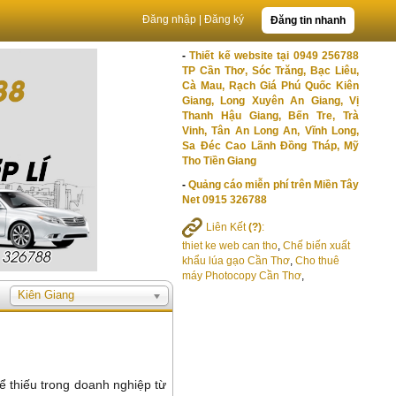
Đăng nhập
|
Đăng ký
Đăng tin nhanh
-
Thiết kế website tại 0949 256788
TP Cần Thơ, Sóc Trăng, Bạc Liêu,
Cà Mau, Rạch Giá Phú Quốc Kiên
Giang, Long Xuyên An Giang, Vị
Thanh Hậu Giang, Bến Tre, Trà
Vinh, Tân An Long An, Vĩnh Long,
Sa Đéc Cao Lãnh Đồng Tháp, Mỹ
Tho Tiền Giang
-
Quảng cáo miễn phí trên Miền Tây
Net 0915 326788
Liên Kết
(?)
:
thiet ke web can tho
,
Chế biến xuất
khẩu lúa gạo Cần Thơ
,
Cho thuê
máy Photocopy Cần Thơ
,
Kiên Giang
ể thiếu trong doanh nghiệp từ