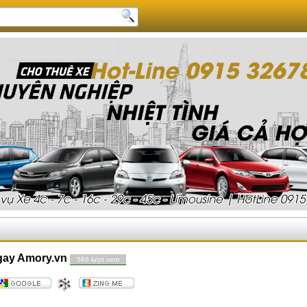
gay Amory.vn
566 lượt xem