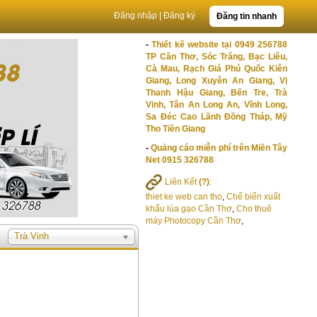
Đăng nhập
|
Đăng ký
Đăng tin nhanh
-
Thiết kế website tại 0949 256788
TP Cần Thơ, Sóc Trăng, Bạc Liêu,
Cà Mau, Rạch Giá Phú Quốc Kiên
Giang, Long Xuyên An Giang, Vị
Thanh Hậu Giang, Bến Tre, Trà
Vinh, Tân An Long An, Vĩnh Long,
Sa Đéc Cao Lãnh Đồng Tháp, Mỹ
Tho Tiền Giang
-
Quảng cáo miễn phí trên Miền Tây
Net 0915 326788
Liên Kết
(?)
:
thiet ke web can tho
,
Chế biến xuất
khẩu lúa gạo Cần Thơ
,
Cho thuê
máy Photocopy Cần Thơ
,
Trà Vinh