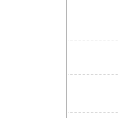
												