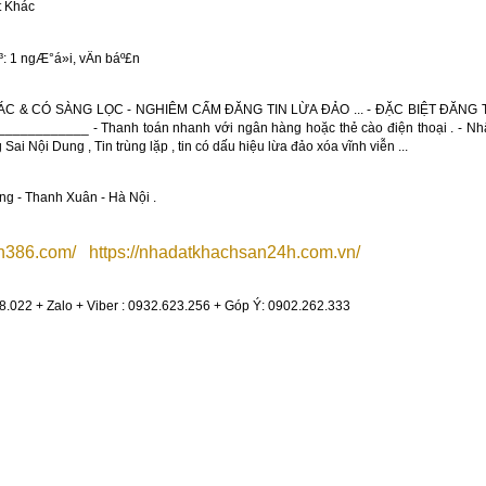
t Khác 
ÁC & CÓ SÀNG LỌC - NGHIÊM CẤM ĐĂNG TIN LỪA ĐẢO ... - ĐẶC BIỆT ĐĂNG
________ - Thanh toán nhanh với ngân hàng hoặc thẻ cào điện thoại . - Nhận Ti
Sai Nội Dung , Tin trùng lặp , tin có dấu hiệu lừa đảo xóa vĩnh viễn ... 
g - Thanh Xuân - Hà Nội . 
an386.com/
https://nhadatkhachsan24h.com.vn/
8.022 + Zalo + Viber : 0932.623.256 + Góp Ý: 0902.262.333