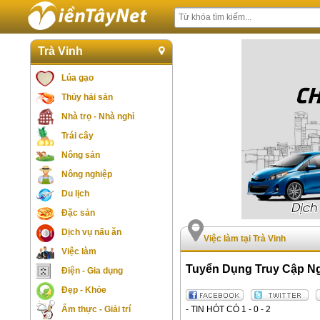
Trà Vinh
Lúa gạo
Thủy hải sản
Nhà trọ - Nhà nghỉ
Trái cây
Nông sản
Nông nghiệp
Du lịch
Đặc sản
Dịch vụ nấu ăn
Việc làm tại Trà Vinh
Việc làm
Tuyển Dụng Truy Cập N
Điện - Gia dụng
Đẹp - Khỏe
- TIN HÓT CÓ 1 - 0 - 2
Ẩm thực - Giải trí