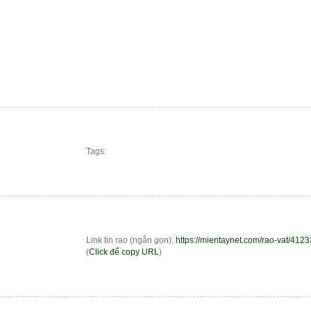
	Tags: 

													Link tin rao (ngắn gọn): 
https://mientaynet.com/rao-vat/4123
													(
Click để copy URL
)
