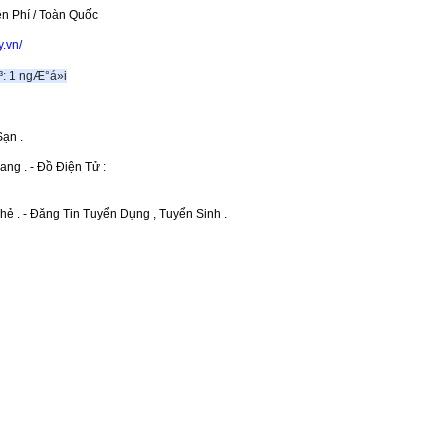
n Phí / Toàn Quốc
y.vn/
Sạn .
ng . - Đồ Điện Tử :
hẻ . - Đăng Tin Tuyển Dụng , Tuyển Sinh . 