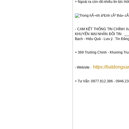
+ Ngoài ra còn rất nhiều tin tức Hó
- CAM KẾT THÔNG TIN CHÍNH X
KHUYẾN MẠI NHÂN ĐÔI TIN . ______
Bạch - Hiệu Quả - Lưu ý : Tin Đăng 
+ 369 Trường Chinh - Khương Trun
https://batdongs
- Website :  
+ Tư Vấn: 0977.812.386 - 0946.23