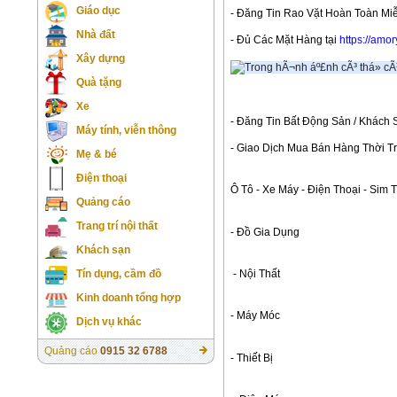
Giáo dục
- Đăng Tin Rao Vặt Hoàn Toàn Miễ
Nhà đất
- Đủ Các Mặt Hàng tại
https://amor
Xây dựng
Quà tặng
Xe
- Đăng Tin Bất Động Sản / Khách 
Máy tính, viễn thông
- Giao Dịch Mua Bán Hàng Thời Tra
Mẹ & bé
Điện thoại
Ô Tô - Xe Máy - Điện Thoại - Sim T
Quảng cáo
Trang trí nội thất
- Đồ Gia Dụng
Khách sạn
- Nội Thất 
Tín dụng, cầm đồ
Kinh doanh tổng hợp
- Máy Móc 
Dịch vụ khác
Quảng cáo
0915 32 6788
- Thiết Bị