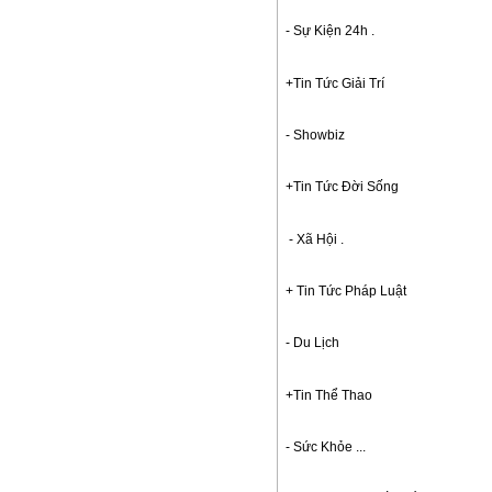
- Sự Kiện 24h . 
+Tin Tức Giải Trí 
- Showbiz 
+Tin Tức Đời Sống
- Xã Hội . 
+ Tin Tức Pháp Luật 
- Du Lịch 
+Tin Thể Thao 
- Sức Khỏe ... 