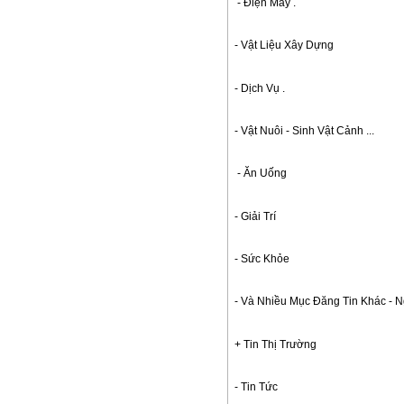
- Điện Máy . 
- Vật Liệu Xây Dựng 
- Dịch Vụ . 
- Vật Nuôi - Sinh Vật Cảnh ...
- Ăn Uống 
- Giải Trí 
- Sức Khỏe 
- Và Nhiều Mục Đăng Tin Khác - N
+ Tin Thị Trường 
- Tin Tức 