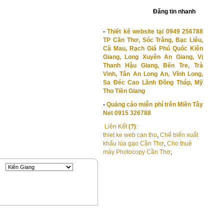
Đăng nhập
|
Đăng ký
Đăng tin nhanh
-
Thiết kế website tại 0949 256788
TP Cần Thơ, Sóc Trăng, Bạc Liêu,
Cà Mau, Rạch Giá Phú Quốc Kiên
Giang, Long Xuyên An Giang, Vị
Thanh Hậu Giang, Bến Tre, Trà
Vinh, Tân An Long An, Vĩnh Long,
Sa Đéc Cao Lãnh Đồng Tháp, Mỹ
Tho Tiền Giang
-
Quảng cáo miễn phí trên Miền Tây
Net 0915 326788
Liên Kết
(?)
:
thiet ke web can tho
,
Chế biến xuất
khẩu lúa gạo Cần Thơ
,
Cho thuê
máy Photocopy Cần Thơ
,