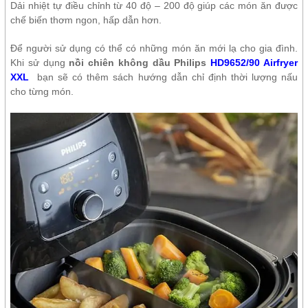
Dải nhiệt tự điều chỉnh từ 40 độ – 200 độ giúp các món ăn được
chế biến thơm ngon, hấp dẫn hơn.
Để người sử dụng có thể có những món ăn mới lạ cho gia đình.
Khi sử dụng
nồi chiên không dầu Philips
HD9652/90 Airfryer
XXL
bạn sẽ có thêm sách hướng dẫn chỉ định thời lượng nấu
cho từng món.