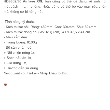
HD9652/90 Airfryer XXL
bạn cũng có thể dễ dàng vệ sinh nồi
một cách nhanh chóng. Hoặc cũng có thể bỏ vào máy rửa chén
mà không sợ bị hỏng nồi.
Tính năng kỹ thuật:
- Kích thước nồi: Rộng: 432mm; Cao: 304mm; Sâu: 324mm
- Kích thước đóng gói (WxHxD) (cm): 41 x 37,5 x 41 cm
- Màu sắc: đen
- Trọng lượng: 8100g
- Bộ sản phẩm gồm:
+ Nồi chiên nóng 1x,
+ Sách nấu ăn 1x,
+ Giỏ đựng 1x,
+ Hướng dẫn sử dụng
Nước xuất xứ: Türkei - Nhập khẩu từ Đức