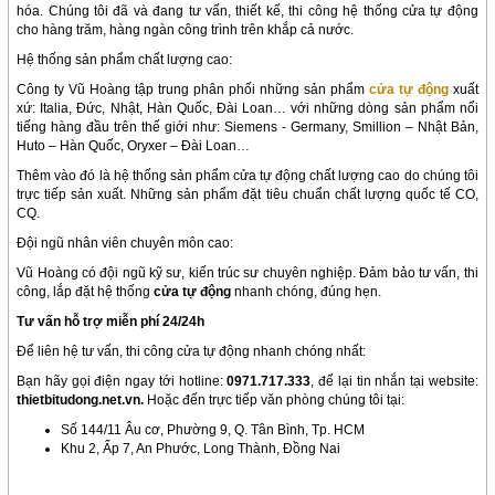
hóa. Chúng tôi đã và đang tư vấn, thiết kế, thi công hệ thống cửa tự động
cho hàng trăm, hàng ngàn công trình trên khắp cả nước.
Hệ thống sản phẩm chất lượng cao:
Công ty Vũ Hoàng tập trung phân phối những sản phẩm
cửa tự động
xuất
xứ: Italia, Đức, Nhật, Hàn Quốc, Đài Loan… với những dòng sản phẩm nổi
tiếng hàng đầu trên thế giới như: Siemens - Germany, Smillion – Nhật Bản,
Huto – Hàn Quốc, Oryxer – Đài Loan…
Thêm vào đó là hệ thống sản phẩm cửa tự động chất lượng cao do chúng tôi
trực tiếp sản xuất. Những sản phẩm đặt tiêu chuẩn chất lượng quốc tế CO,
CQ.
Đội ngũ nhân viên chuyên môn cao:
Vũ Hoàng có đội ngũ kỹ sư, kiến trúc sư chuyên nghiệp. Đảm bảo tư vấn, thi
công, lắp đặt hệ thống
cửa tự động
nhanh chóng, đúng hẹn.
Tư vấn hỗ trợ miễn phí 24/24h
Để liên hệ tư vấn, thi công cửa tự động nhanh chóng nhất:
Bạn hãy gọi điện ngay tới hotline:
0971.717.333
, để lại tin nhắn tại website:
thietbitudong.net.vn.
Hoặc đến trực tiếp văn phòng chúng tôi tại:
Số 144/11 Âu cơ, Phường 9, Q. Tân Bình, Tp. HCM
Khu 2, Ấp 7, An Phước, Long Thành, Đồng Nai