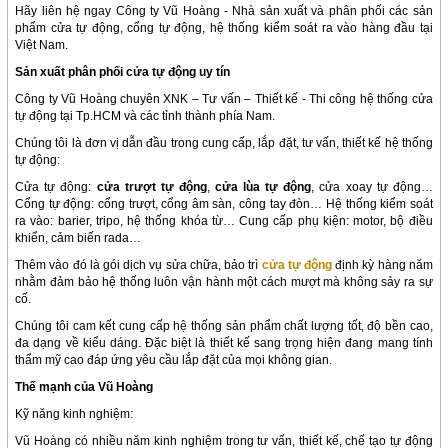
Hãy liên hệ ngay Công ty Vũ Hoàng - Nhà sản xuất và phân phối các sản
phẩm cửa tự động, cổng tự động, hệ thống kiểm soát ra vào hàng đầu tại
Việt Nam.
Sản xuất phân phối cửa tự động uy tín
Công ty Vũ Hoàng chuyên XNK – Tư vấn – Thiết kế - Thi công hệ thống cửa
tự động tại Tp.HCM và các tỉnh thành phía Nam.
Chúng tôi là đơn vị dẫn đầu trong cung cấp, lắp đặt, tư vấn, thiết kế hệ thống
tự động:
Cửa tự động:
cửa trượt tự động
,
cửa lùa tự động
, cửa xoay tự động…
Cổng tự động: cổng trượt, cổng âm sàn, công tay đòn… Hệ thống kiểm soát
ra vào: barier, tripo, hệ thống khóa từ… Cung cấp phụ kiện: motor, bộ điều
khiển, cảm biến rada…
Thêm vào đó là gói dịch vụ sửa chữa, bảo trì
cửa tự động
định kỳ hàng năm
nhằm đảm bảo hệ thống luôn vận hành một cách mượt mà không sảy ra sự
cố.
Chúng tôi cam kết cung cấp hệ thống sản phẩm chất lượng tốt, độ bền cao,
đa dạng về kiểu dáng. Đặc biệt là thiết kế sang trọng hiện đang mang tính
thẩm mỹ cao đáp ứng yêu cầu lắp đặt của mọi không gian.
Thế mạnh của Vũ Hoàng
Kỹ năng kinh nghiệm:
Vũ Hoàng có nhiều năm kinh nghiệm trong tư vấn, thiết kế, chế tạo tự động