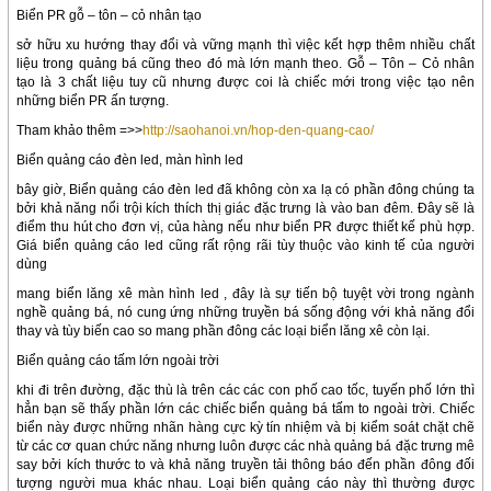
Biển PR gỗ – tôn – cỏ nhân tạo
sở hữu xu hướng thay đổi và vững mạnh thì việc kết hợp thêm nhiều chất
liệu trong quảng bá cũng theo đó mà lớn mạnh theo. Gỗ – Tôn – Cỏ nhân
tạo là 3 chất liệu tuy cũ nhưng được coi là chiếc mới trong việc tạo nên
những biển PR ấn tượng.
Tham khảo thêm =>>
http://saohanoi.vn/hop-den-quang-cao/
Biển quảng cáo đèn led, màn hình led
bây giờ, Biển quảng cáo đèn led đã không còn xa lạ có phần đông chúng ta
bởi khả năng nổi trội kích thích thị giác đặc trưng là vào ban đêm. Đây sẽ là
điểm thu hút cho đơn vị, của hàng nếu như biển PR được thiết kế phù hợp.
Giá biển quảng cáo led cũng rất rộng rãi tùy thuộc vào kinh tế của người
dùng
mang biển lăng xê màn hình led , đây là sự tiến bộ tuyệt vời trong ngành
nghề quảng bá, nó cung ứng những truyền bá sống động với khả năng đổi
thay và tùy biến cao so mang phần đông các loại biển lăng xê còn lại.
Biển quảng cáo tấm lớn ngoài trời
khi đi trên đường, đặc thù là trên các các con phố cao tốc, tuyến phố lớn thì
hẳn bạn sẽ thấy phần lớn các chiếc biển quảng bá tấm to ngoài trời. Chiếc
biển này được những nhãn hàng cực kỳ tín nhiệm và bị kiểm soát chặt chẽ
từ các cơ quan chức năng nhưng luôn được các nhà quảng bá đặc trưng mê
say bởi kích thước to và khả năng truyền tải thông báo đến phần đông đối
tượng người mua khác nhau. Loại biển quảng cáo này thì thường được