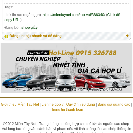
Tags:
Link tin rao (ngắn gọn):
https://mientaynet.com/rao-vat/386340/
(
Click để
copy URL
)
Đăng bởi:
shop giày
Đăng tin thật nhanh và dễ dàng
Giới thiệu Miền Tây Net
|
Liên hệ góp ý
|
Quy định sử dụng
|
Bảng giá quảng cáo
|
Thông tin thanh toán
©2012 Miền Tây Net - Trang thông tin tổng hợp chia sẽ từ các nguồn sao chép.
Vui lòng fax công văn cảnh báo vi phạm nếu vô tình chúng tôi sao chép thông tin