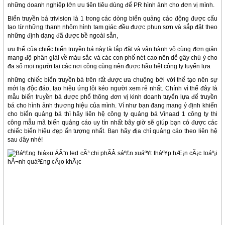
những doanh nghiệp lớn ưu tiên tiêu dùng để PR hình ảnh cho đơn vị mình.
Biển truyền bá trivision là 1 trong các dòng biển quảng cáo động được cấu
tạo từ những thanh nhôm hình tam giác đều được phun sơn và sắp đặt theo
những định dạng đã được bề ngoài sẵn,
ưu thế của chiếc biển truyền bá này là lắp đặt và vận hành vô cùng đơn giản
mang độ phân giải về màu sắc và các con phố nét cao nên dễ gây chú ý cho
đa số mọi người tại các nơi công cùng nên được hầu hết công ty tuyển lựa
những chiếc biển truyền bá trên rất được ưa chuộng bởi với thể tạo nên sự
mới lạ độc đáo, tạo hiệu ứng lôi kéo người xem rẻ nhất. Chính vì thế đây là
mẫu biển truyền bá được phổ thông đơn vị kinh doanh tuyển lựa để truyền
bá cho hình ảnh thương hiệu của mình. Ví như bạn đang mang ý định khiến
cho biển quảng bá thì hãy liên hệ công ty quảng bá Vinaad 1 công ty thi
công mẫu mã biển quảng cáo uy tín nhất bây giờ sẽ giúp bạn có được các
chiếc biển hiệu đẹp ấn tượng nhất. Bạn hãy địa chỉ quảng cáo theo liên hệ
sau đây nhé!