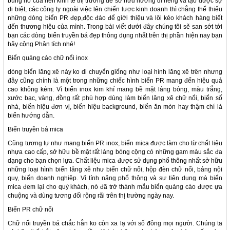
bùng nổ của nền kinh tế thị trường để sở hữu hướng đi riêng và tạo được sự
dị biệt, các công ty ngoài việc lên chiến lược kinh doanh thì chẳng thể thiếu
những dòng biển PR đẹp,độc đáo để giới thiệu và lôi kéo khách hàng biết
đến thương hiệu của mình. Trong bài viết dưới đây chúng tôi sẽ san sớt tới
bạn các dòng biển truyền bá đẹp thông dụng nhất trên thị phần hiện nay bạn
hãy cộng Phân tích nhé!
Biển quảng cáo chữ nổi inox
dòng biển lăng xê này ko di chuyển giống như loại hình lăng xê trên nhưng
đây cũng chính là một trong những chiếc hình biển PR mang đến hiệu quả
cao không kém. Vì biển inox kim khí mang bề mặt láng bóng, màu trắng,
xước bạc, vàng, đồng rất phù hợp dùng làm biển lăng xê chữ nổi, biển số
nhà, biển hiệu đơn vị, biển hiệu background, biển ăn mòn hay thậm chí là
biển hướng dẫn.
Biển truyền bá mica
Cũng tương tự như mang biển PR inox, biển mica được làm cho từ chất liệu
nhựa cao cấp, sở hữu bề mặt rất láng bóng cộng có những gam màu sắc đa
dạng cho bạn chọn lựa. Chất liệu mica được sử dụng phổ thông nhất sở hữu
những loại hình biển lăng xê như biển chữ nổi, hộp đèn chữ nổi, bảng nội
quy, biển doanh nghiệp. Vì tính năng phổ thông và sự tiện dụng mà biển
mica đem lại cho quý khách, nó đã trở thành mẫu biển quảng cáo được ựa
chuộng và dùng tương đối rộng rãi trên thị trường ngày nay.
Biển PR chữ nổi
Chữ nổi truyền bá chắc hẳn ko còn xa lạ với số đông mọi người. Chúng ta