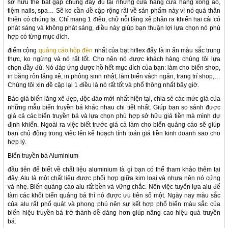
sở hữu thể bắt gặp chúng đầy đủ tại những cửa hàng cửa hàng xống áo,
tiệm nails, spa… Sẽ ko cần đề cập rộng rãi về sản phẩm này vì nó quá thân
thiện có chúng ta. Chỉ mang 1 điều, chữ nỗi lăng xê phân ra khiến hai cái có
phát sáng và không phát sáng, điều này giúp bạn thuận lợi lựa chọn nó phù
hợp có từng mục đích.
điểm cộng
quảng cáo hộp đèn
nhất của bạt hiflex đấy là in ấn màu sắc trung
thực, ko ngừng và nó rất tốt. Cho nên nó được khách hàng chúng tôi lựa
chọn đầy đủ. Nó đáp ứng được hồ hết mục đích của bạn: làm cho biển shop,
in băng rôn lăng xê, in phông sinh nhật, làm biển vách ngăn, trang trí shop,…
Chúng tôi xin đề cập lại 1 điều là nó rất tốt và phổ thông nhất bây giờ.
Báo giá biển lăng xê đẹp, độc đáo mới nhất hiện tại, chia sẻ các mức giá của
những mẫu biển truyền bá khác nhau chi tiết nhất. Giúp bạn so sánh được
giá cả các biển truyền bá và lựa chọn phù hợp sở hữu giá tiền mà mình dự
định khiến. Ngoài ra việc biết trước giá cả làm cho biển quảng cáo sẽ giúp
bạn chủ động trong việc lên kế hoạch tính toán giá tiền kinh doanh sao cho
hợp lý.
Biển truyền bá Aluminium
đầu tiên để biết về chất liệu aluminium là gì bạn có thể tham khảo thêm tại
đây. Alu là một chất liệu được phối hợp giữa kim loại và nhựa nên nó cứng
và nhẹ. Biển quảng cáo alu rất bền và vững chắc. Nên việc tuyển lựa alu để
làm các khối biển quảng bá thì nó được ưu tiên số một. Ngày nay màu sắc
của alu rất phổ quát và phong phú nên sự kết hợp phổ biến màu sắc của
biển hiệu truyền bá trở thành dễ dàng hơn giúp nâng cao hiệu quả truyền
bá.