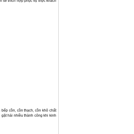
h sẽ thích hợp phục vụ thực khách
m bếp cồn, cồn thạch, cồn khô chất
ẽ gặt hái nhiều thành công khi kinh