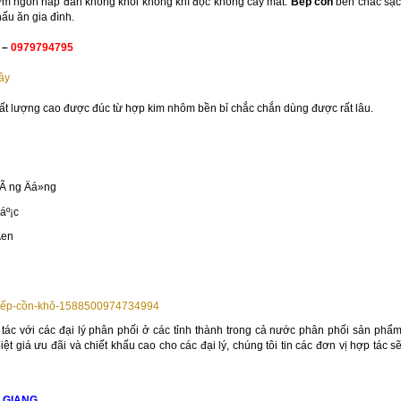
m ngon hấp đẫn không khói không khí độc không cay mắt.
Bếp cồn
bền chắc sạc
ấu ăn gia đình.
–
0979794795
đây
ất lượng cao được đúc từ hợp kim nhôm bền bỉ chắc chắn dùng được rất lâu.
m/Bếp-cồn-khô-1588500974734994
 tác với các đại lý phân phối ở các tỉnh thành trong cả nước phân phối sản phẩ
iệt giá ưu đãi và chiết khấu cao cho các đại lý, chúng tôi tin các đơn vị hợp tác s
 GIANG