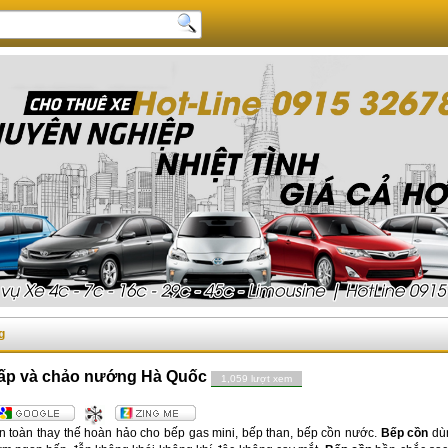
g
cấp và chảo nướng Hà Quốc
1,059 lượt xem
an toàn thay thế hoàn hảo cho bếp gas mini, bếp than, bếp cồn nước.
Bếp cồn
dù