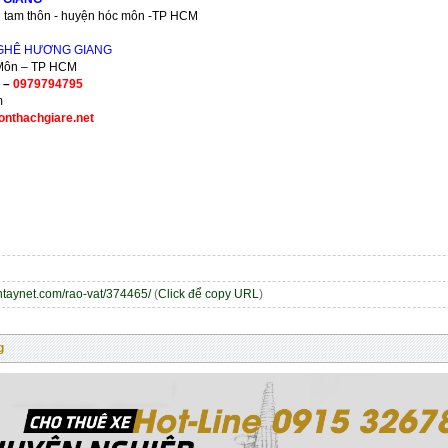
i tam thôn - huyện hóc môn -TP HCM
GHÊ HƯƠNG GIANG
c Môn – TP HCM
–
0979794795
m
onthachgiare.net
entaynet.com/rao-vat/374465/
(
Click để copy URL
)
g