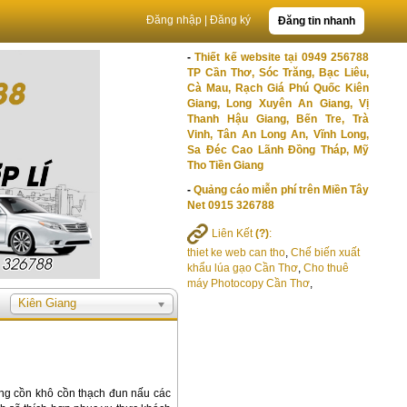
Đăng nhập
|
Đăng ký
Đăng tin nhanh
-
Thiết kế website tại 0949 256788
TP Cần Thơ, Sóc Trăng, Bạc Liêu,
Cà Mau, Rạch Giá Phú Quốc Kiên
Giang, Long Xuyên An Giang, Vị
Thanh Hậu Giang, Bến Tre, Trà
Vinh, Tân An Long An, Vĩnh Long,
Sa Đéc Cao Lãnh Đồng Tháp, Mỹ
Tho Tiền Giang
-
Quảng cáo miễn phí trên Miền Tây
Net 0915 326788
Liên Kết
(?)
:
thiet ke web can tho
,
Chế biến xuất
khẩu lúa gạo Cần Thơ
,
Cho thuê
máy Photocopy Cần Thơ
,
Kiên Giang
ng cồn khô cồn thạch đun nấu các