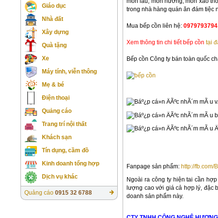
món lẩu, món nướng, món xào thơ
Giáo dục
trong nhà hàng quán ăn đám tiệc n
Nhà đất
Mua bếp cồn liên hệ:
0979793794
Xây dựng
Xem thông tin chi tiết bếp cồn
tại 
Quà tặng
Xe
Bếp cồn Công ty bán toàn quốc ch
Máy tính, viễn thông
Mẹ & bé
Điện thoại
Quảng cáo
Trang trí nội thất
Khách sạn
Tín dụng, cầm đồ
Kinh doanh tổng hợp
Fanpage sản phẩm:
http://fb.co
Dịch vụ khác
Ngoài ra công ty hiện tai cần hợp
lượng cao với giá cả hợp lý, đặc b
Quảng cáo
0915 32 6788
doanh sản phẩm này.
CTY TNHH CÔNG NGHÊ HƯƠNG