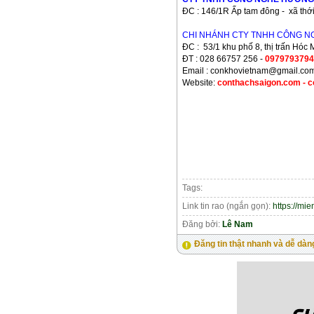
ĐC : 146/1R Ấp tam đông - xã thớ
CHI NHÁNH CTY TNHH CÔNG N
ĐC : 53/1 khu phố 8, thị trấn Hó
ĐT : 028 66757 256 -
0979793794
Email : conkhovietnam@gmail.co
Website:
conthachsaigon.com - c
Tags:
Link tin rao (ngắn gọn):
https://mi
Đăng bởi:
Lê Nam
Đăng tin thật nhanh và dễ dàn