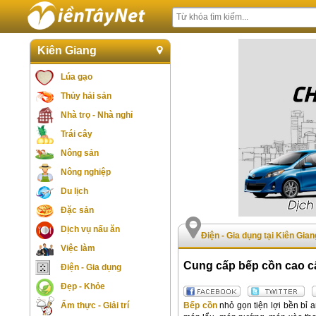
Kiên Giang
Lúa gạo
Thủy hải sản
Nhà trọ - Nhà nghỉ
Trái cây
Nông sản
Nông nghiệp
Du lịch
Đặc sản
Dịch vụ nấu ăn
Điện - Gia dụng tại Kiên Gian
Việc làm
Cung cấp bếp cồn cao 
Điện - Gia dụng
Đẹp - Khỏe
Bếp cồn
nhỏ gọn tiện lợi bền bỉ 
Ẩm thực - Giải trí