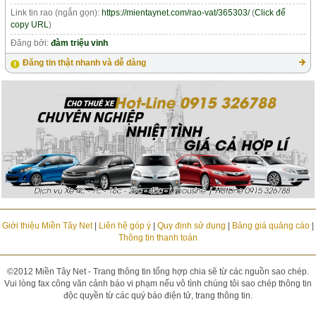
Link tin rao (ngắn gọn):
https://mientaynet.com/rao-vat/365303/
(
Click để
copy URL
)
Đăng bởi:
đàm triệu vinh
Đăng tin thật nhanh và dễ dàng
Giới thiệu Miền Tây Net
|
Liên hệ góp ý
|
Quy định sử dụng
|
Bảng giá quảng cáo
|
Thông tin thanh toán
©2012 Miền Tây Net - Trang thông tin tổng hợp chia sẽ từ các nguồn sao chép.
Vui lòng fax công văn cảnh báo vi phạm nếu vô tình chúng tôi sao chép thông tin
độc quyền từ các quý báo điện tử, trang thông tin.