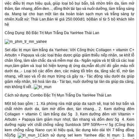
việc điều trị mụn hiệu quả, giúp loại bỏ bụi bẩn, bã nhờn trên da, làm mờ
thâm, tàn nhang, đốm đen..., đồng thời tái tạo và nuôi dưỡng, làm trắng sáng
da. Mang lại cho bạn một làn da hoàn toàn sạch mụn và trắng sáng tự
nhiên.Xuất xứ: Thái Lan.Bán lẻ giá 250.000đ/1 bộBán sỉ từ 5 bộ khách liên
hệ
Công Dụng: Bộ Đặc Trị Mụn Trắng Da YanHee Thái Lan
Set đặc trị mụn làm trắng da Yanhee: Với Công thức Collagen + vitamin C+
Arbutin + Papaya và các loại thảo dược giúp giảm thiểu nếp nhăn, se khít lỗ
chân lông, làm săn chắc da và mềm mại da.- Ngăn ngừa và trị tất cả các loại
mụn,làm giảm và loại bỏ hiện tượng dị ứng da,mẫn đỏ,chỉ đỏ gân máu nổi
dưới da...- Loại bỏ các đốm đen, các mảng tối trên da, tăng sắc tố, mờ tàn
nhang, vết sẹo và rỗ do mụn trứng cá gây ra.- Tác động sâu dưới da giúp
giảm nếp nhăn, trẻ hoá làn da.- Tái tạo, nuôi dưỡng lại làn da giúp da căng,
mịn không tì vết...
Cách sử dụng: Combo Đặc Trị Mụn Trắng Da YanHee Thái Lan
Một bộ bao gồm : 1. Xà phòng rửa mặt giúp da sạch sẽ, loại bỏ bụi bẩn và
chất nhờn dưới da, làm mờ đốm đen, tàn nhang... 2. Kem dưỡng đêm
Collagen + vitamin C làm trắng da/ 5g 3. Kem dưỡng đêm với Vitamin +
Arbutin + Papaya làm giảm mụn nhọt, tàn nhang và đốm đen/ 5g 4. Kem
dưỡng ngày với chất chống nắng Sunblock SPF 50PA+++/ 5g (Công thức
kem chống nắng Nano cực kì hiệu quả, tác dụng kéo dài tới 7 tiếng đồng
hồ)/5g
Cách sử dụng set kem Yanhee đặc trị mụn: 1. Ban