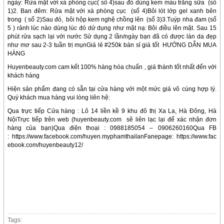
ngày: Rửa mặt với xà phòng cục( số 4)sau đó dùng kem màu trắng sữa (số
1)2. Ban đêm: Rửa mặt với xà phòng cục (số 4)Bôi lót lớp gel xanh bên
trong ( số 2)Sau đó, bôi hộp kem nghệ chồng lên (số 3)3.Tuýp nha đam (số
5 ) rảnh lúc nào dùng lúc đó dử dụng như mặt nạ: Bôi điều lên mặt. Sau 15
phút rửa sạch lại với nước Sử dụng 2 lần/ngày bạn đã có được làn da đẹp
như mơ sau 2-3 tuần trị mụnGiá lẻ #250k bán sỉ giá tốt HƯỚNG DẪN MUA
HÀNG
Huyenbeauty.com cam kết 100% hàng hóa chuẩn , giá thành tốt nhất đến với
khách hàng
Hiện sản phẩm đang có sẵn tại cửa hàng với một mức giá vô cùng hợp lý.
Quý khách mua hàng vui lòng liên hệ:
Qua trực tiếp Cửa hàng : Lô 14 liền kề 9 khu đô thị Xa La, Hà Đông, Hà
NộiTrực tiếp trên web (huyenbeauty.com sẽ liên lạc lại để xác nhận đơn
hàng của bạn)Qua điện thoại : 0988185054 – 0906260160Qua FB
: https://www.facebook.com/huyen.myphamthailanFanepage: https://www.fac
ebook.com/huyenbeauty12/
Tags: