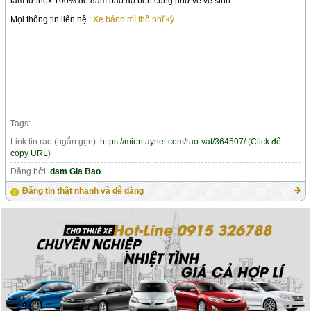
làm từ inox 100% để đảm bảo độ bền cũng như về vệ sinh.
Mọi thông tin liên hệ :
Xe bánh mì thổ nhĩ kỳ
Tags:
Link tin rao (ngắn gọn):
https://mientaynet.com/rao-vat/364507/
(
Click để
copy URL
)
Đăng bởi:
dam Gia Bao
Đăng tin thật nhanh và dễ dàng