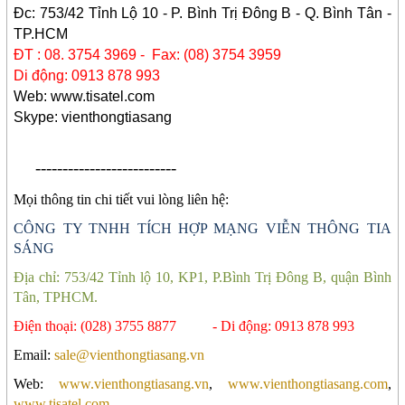
Đc: 753/42 Tỉnh Lộ 10 - P. Bình Trị Đông B - Q. Bình Tân -
TP.HCM
ĐT : 08. 3754 3969 - Fax: (08) 3754 3959
Di động: 0913 878 993
Web: www.tisatel.com
Skype: vienthongtiasang
--------------------------
Mọi thông tin chi tiết vui lòng liên hệ:
CÔNG TY TNHH TÍCH HỢP MẠNG VIỄN THÔNG TIA
SÁNG
Địa chỉ: 753/42 Tỉnh lộ 10, KP1, P.Bình Trị Đông
B
, quận Bình
Tân, TPHCM.
Điện thoại: (028) 3755 8877 - Di động: 0913 878 993
Email:
sale@vienthongtiasang.vn
Web:
www.vienthongtiasang.vn
,
www.vienthongtiasang.com
,
www.tisatel.com