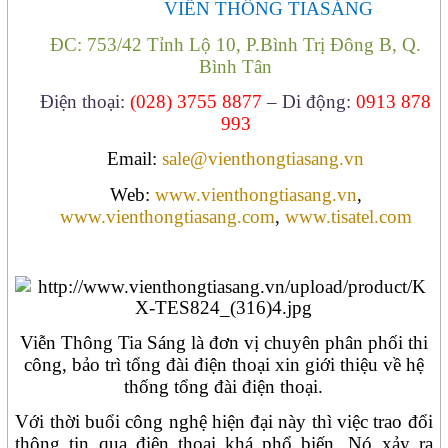
VIỄN THÔNG TIASÁNG
ĐC:
753/42 Tỉnh Lộ 10, P.Bình Trị Đông B, Q.
Bình Tân
Điện thoại:
(028) 3755 8877
– Di động:
0913 878
993
Email:
sale@vienthongtiasang.vn
Web:
www.vienthongtiasang.vn
,
www.vienthongtiasang.com
,
www.tisatel.com
Viễn Thông Tia Sáng là đơn vị chuyên phân phối thi
công, bảo trì tổng đài điện thoại xin giới thiệu về hệ
thống tổng đài điện thoại.
Với thời buổi công nghệ hiện đại này thì việc trao đổi
thông tin qua điện thoại khá phổ biến. Nó xảy ra