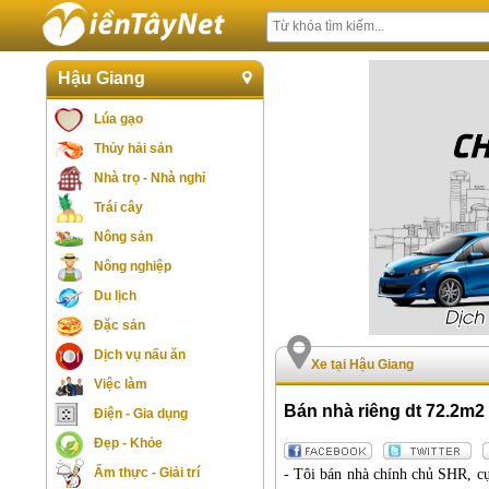
Hậu Giang
Lúa gạo
Thủy hải sản
Nhà trọ - Nhà nghỉ
Trái cây
Nông sản
Nông nghiệp
Du lịch
Đặc sản
Dịch vụ nấu ăn
Xe tại Hậu Giang
Việc làm
Bán nhà riêng dt 72.2m
Điện - Gia dụng
Đẹp - Khỏe
Ẩm thực - Giải trí
- Tôi bán nhà chính chủ SHR, cự