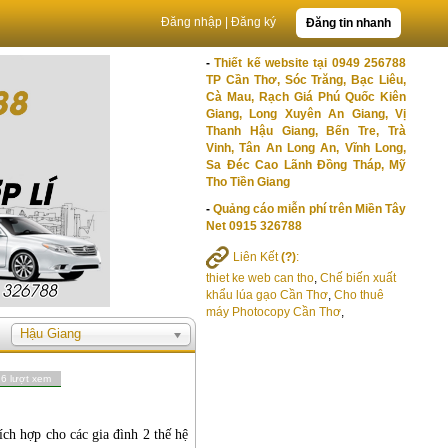
Đăng nhập
|
Đăng ký
Đăng tin nhanh
-
Thiết kế website tại 0949 256788
TP Cần Thơ, Sóc Trăng, Bạc Liêu,
Cà Mau, Rạch Giá Phú Quốc Kiên
Giang, Long Xuyên An Giang, Vị
Thanh Hậu Giang, Bến Tre, Trà
Vinh, Tân An Long An, Vĩnh Long,
Sa Đéc Cao Lãnh Đồng Tháp, Mỹ
Tho Tiền Giang
-
Quảng cáo miễn phí trên Miền Tây
Net 0915 326788
Liên Kết
(?)
:
thiet ke web can tho
,
Chế biến xuất
khẩu lúa gạo Cần Thơ
,
Cho thuê
máy Photocopy Cần Thơ
,
Hậu Giang
26 lượt xem
ch hợp cho các gia đình 2 thế hệ