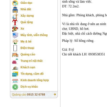
sinh sống và làm việc.
Giáo dục
DT: 72.2m2.
Nhà đất
Nhà gồm: Phòng khách, phòng bế
Xây dựng
Quà tặng
Vì là nhà tôi đang ở nên an ninh
chợ, UBND, hồ bơi.
Xe
Đặc biệt, nhà chỉ cách đường Ng
Máy tính, viễn thông
Pháp lý: Sổ hồng riêng.
Mẹ & bé
Điện thoại
Giá: 8 tỷ
Chi tiết khách LH: 0938538351
Quảng cáo
Trang trí nội thất
Khách sạn
Tín dụng, cầm đồ
Kinh doanh tổng hợp
Dịch vụ khác
Quảng cáo
0915 32 6788