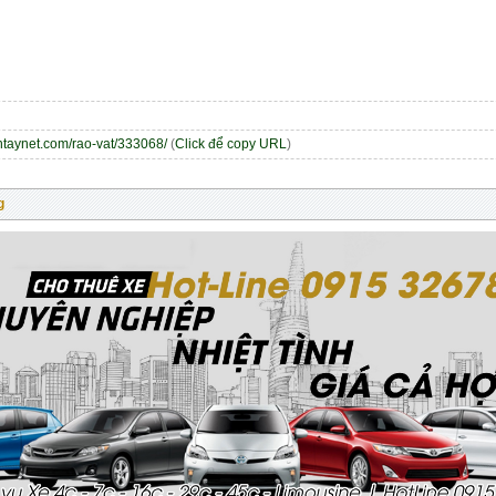
entaynet.com/rao-vat/333068/
(
Click để copy URL
)
g