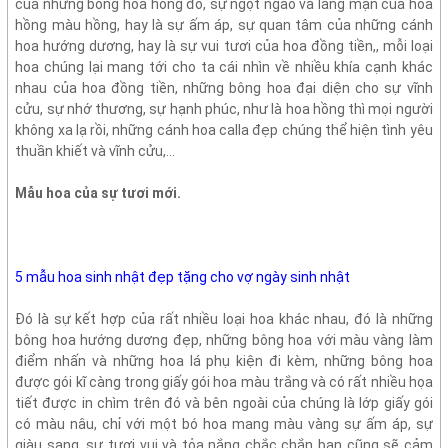
của những bông hoa hồng đỏ, sự ngọt ngào và lãng mạn của hoa
hồng màu hồng, hay là sự ấm áp, sự quan tâm của những cánh
hoa hướng dương, hay là sự vui tươi của hoa đồng tiền,, mỗi loại
hoa chúng lại mang tới cho ta cái nhìn về nhiều khía cạnh khác
nhau của hoa đồng tiền, những bông hoa đại diện cho sự vĩnh
cửu, sự nhớ thương, sự hạnh phúc, như là hoa hồng thì mọi người
không xa lạ rồi, những cánh hoa calla đẹp chúng thể hiện tình yêu
thuần khiết và vĩnh cửu,…
Mẫu hoa của sự tươi mới.
5 mẫu hoa sinh nhật đẹp tặng cho vợ ngày sinh nhật
Đó là sự kết hợp của rất nhiều loại hoa khác nhau, đó là những
bông hoa hướng dương đẹp, những bông hoa với màu vàng làm
điểm nhấn và những hoa lá phụ kiện đi kèm, những bông hoa
được gói kĩ càng trong giấy gói hoa màu trắng và có rất nhiều họa
tiết được in chìm trên đó và bên ngoài của chúng là lớp giấy gói
có màu nâu, chỉ với một bó hoa mang màu vàng sự ấm áp, sự
giàu sang, sự tươi vui và tỏa nắng chắc chắn bạn cũng sẽ cảm