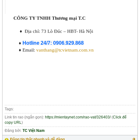
CÔNG TY TNHH Thương mại T.C
♦
Địa chỉ: 73 Lò Đúc – HBT-
Hà Nội
♦
Hotline 24/7: 0906.929.868
♦
Email:
vanthang@tcvietnam.com.vn
Tags:
Link tin rao (ngắn gọn):
https://mientaynet.com/rao-vat/326403/
(
Click để
copy URL
)
Đăng bởi:
TC Việt Nam
Đăng tin thật nhanh và dễ dàng