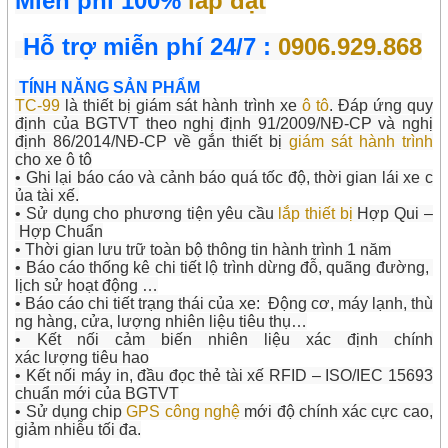
Miễn phí 100%
lắp đặt
Hỗ trợ miễn phí 24/7 :
0906.929.868
TÍNH NĂNG SẢN PHẨM
TC-99
là thiết bị giám sát hành trình xe
ô tô
. Đáp ứng quy
định của BGTVT theo nghị định 91/2009/NĐ-CP và nghị
định 86/2014/NĐ-CP về gắn thiết bị
giám sát hành trình
cho xe ô tô
• Ghi lại báo cáo và cảnh báo quá tốc độ, thời gian lái xe c
ủa tài xế.
• Sử dụng cho phương tiện yêu cầu
lắp thiết bị
Hợp Qui –
Hợp Chuẩn
• Thời gian lưu trữ toàn bộ thông tin hành trình 1 năm
• Báo cáo thống kê chi tiết lộ trình dừng đỗ, quãng đường,
lịch sử hoạt động …
• Báo cáo chi tiết trạng thái của xe: Động cơ, máy lạnh, thù
ng hàng, cửa, lượng nhiên liệu tiêu thụ…
• Kết nối cảm biến nhiên liệu xác định chính
xác lượng tiêu hao
• Kết nối máy in, đầu đọc thẻ tài xế RFID – ISO/IEC 15693
chuẩn mới của BGTVT
• Sử dụng chip
GPS công nghệ
mới độ chính xác cực cao,
giảm nhiễu tối đa.