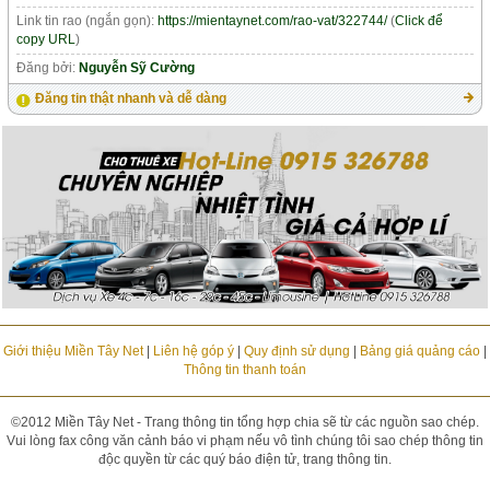
Link tin rao (ngắn gọn):
https://mientaynet.com/rao-vat/322744/
(
Click để
copy URL
)
Đăng bởi:
Nguyễn Sỹ Cường
Đăng tin thật nhanh và dễ dàng
Giới thiệu Miền Tây Net
|
Liên hệ góp ý
|
Quy định sử dụng
|
Bảng giá quảng cáo
|
Thông tin thanh toán
©2012 Miền Tây Net - Trang thông tin tổng hợp chia sẽ từ các nguồn sao chép.
Vui lòng fax công văn cảnh báo vi phạm nếu vô tình chúng tôi sao chép thông tin
độc quyền từ các quý báo điện tử, trang thông tin.