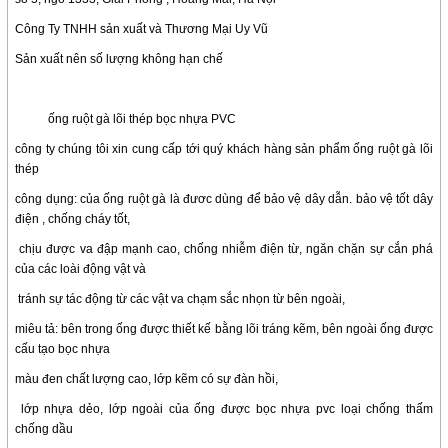
Công Ty TNHH sản xuất và Thương Mại Uy Vũ
Sản xuất nên số lượng không hạn chế
ống ruột gà lõi thép bọc nhựa PVC
công ty chúng tôi xin cung cấp tới quý khách hàng sản phẩm ống ruột gà lõi
thép
công dụng
: của ống ruột gà là đươc dùng để bảo vệ dây dẫn. bảo vệ tốt dây
điện , chống cháy tốt,
chịu được va đập mạnh cao, chống nhiễm điện từ, ngăn chặn sự cắn phá
của các loài động vật và
tránh sự tác động từ các vật va chạm sắc nhọn từ bên ngoài,
miêu tả:
bên trong ống được thiết kế bằng lõi tráng kẽm, bên ngoài ống được
cấu tạo bọc nhựa
màu đen chất lượng cao, lớp kẽm có sự đàn hồi,
lớp nhựa dẻo, lớp ngoài của ống được bọc nhựa pvc loại chống thấm
chống dầu