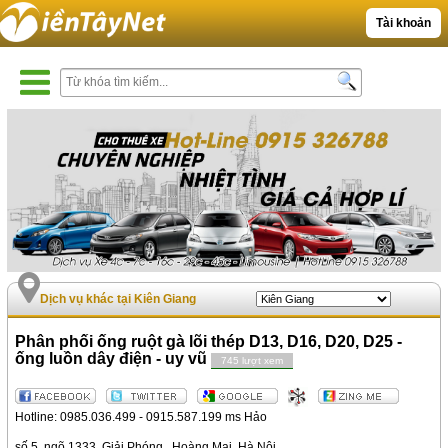
Tài khoản
Dịch vụ khác tại Kiên Giang
Phân phối ống ruột gà lõi thép D13, D16, D20, D25 -
ống luồn dây điện - uy vũ
745 lượt xem
Hotline: 0985.036.499 - 0915.587.199 ms Hảo
số 5, ngõ 1333, Giải Phóng , Hoàng Mai, Hà Nội