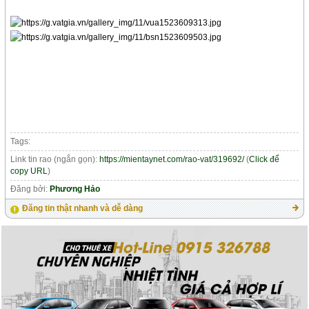
Tags:
Link tin rao (ngắn gọn):
https://mientaynet.com/rao-vat/319692/
(
Click để
copy URL
)
Đăng bởi:
Phương Hảo
Đăng tin thật nhanh và dễ dàng