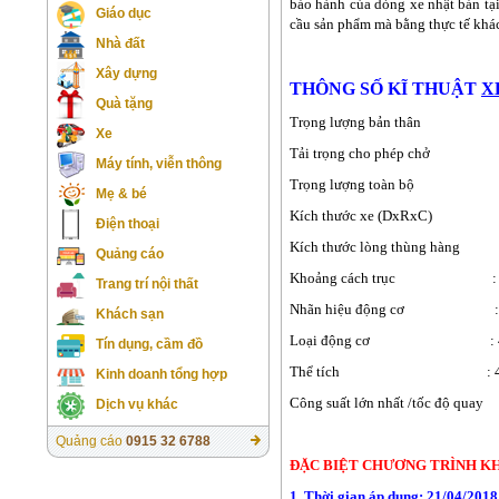
bảo hành của dòng xe nhật bản tạ
Giáo dục
cầu sản phẩm mà bằng thực tế khác
Nhà đất
Xây dựng
THÔNG SỐ KĨ THUẬT
X
Quà tặng
Trọng lượng bản thân : 
Xe
Tải trọng cho phép chở :
Máy tính, viễn thông
Trọng lượng toàn bộ : 
Mẹ & bé
Kích thước xe (DxRxC) : 8
Điện thoại
Kích thước lòng thùng hàng 
Quảng cáo
Khoảng cách trục : 
Trang trí nội thất
Nhãn hiệu động cơ : C
Khách sạn
Loại động cơ : 4 kỳ, 4 xi
Tín dụng, cầm đồ
Thể tích : 475
Kinh doanh tổng hợp
Công suất lớn nhất /tốc độ quay
Dịch vụ khác
Quảng cáo
0915 32 6788
ĐẶC BIỆT CHƯƠNG TRÌNH KH
1. Thời gian áp dụng: 21/04/2018