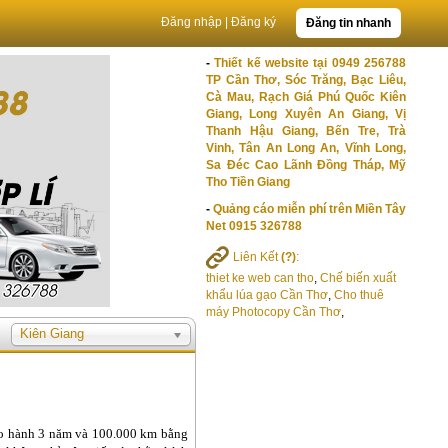
Đăng nhập
|
Đăng ký
Đăng tin nhanh
-
Thiết kế website tại 0949 256788
TP Cần Thơ, Sóc Trăng, Bạc Liêu,
Cà Mau, Rạch Giá Phú Quốc Kiên
Giang, Long Xuyên An Giang, Vị
Thanh Hậu Giang, Bến Tre, Trà
Vinh, Tân An Long An, Vĩnh Long,
Sa Đéc Cao Lãnh Đồng Tháp, Mỹ
Tho Tiền Giang
-
Quảng cáo miễn phí trên Miền Tây
Net 0915 326788
Liên Kết
(?)
:
thiet ke web can tho
,
Chế biến xuất
khẩu lúa gạo Cần Thơ
,
Cho thuê
máy Photocopy Cần Thơ
,
Kiên Giang
bảo hành 3 năm và 100.000 km bằng