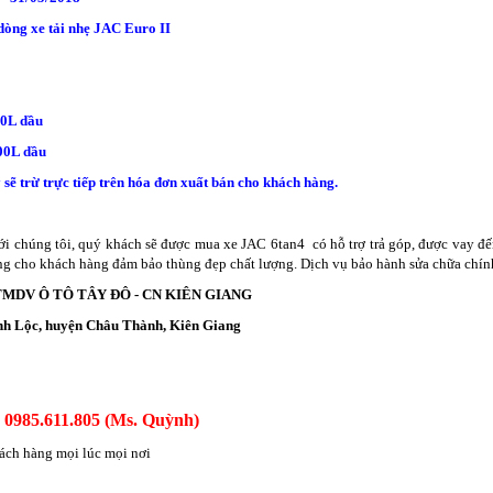
 dòng xe tải nhẹ JAC Euro II
0L dầu
0L dầu
sẽ trừ trực tiếp trên hóa đơn xuất bán cho khách hàng.
ới chúng tôi, quý khách sẽ được mua xe
JAC 6tan4
có hỗ trợ trả góp, được vay đến
ng cho khách hàng đảm bảo thùng đẹp chất lượng. Dịch vụ bảo hành sửa chữa chính
TMDV Ô TÔ TÂY ĐÔ - CN KIÊN GIANG
ạnh Lộc, huyện Châu Thành, Kiên Giang
 0985.611.805 (Ms. Quỳnh)
hách hàng mọi lúc mọi nơi
!