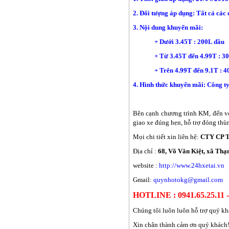
2. Đối tượng áp dụng: Tất cả các
3. Nội dung khuyến mãi:
+ Dưới 3.45T : 200L dầu
+ Từ 3.45T đến 4.99T : 30
+ Trên 4.99T đến 9.1T : 40
4. Hình thức khuyến mãi: Công ty 
Bên cạnh chương trình KM, đến v
giao xe đúng hẹn, hỗ trợ đóng thù
Mọi chi tiết xin liên hệ:
CTY CP 
Địa chỉ :
68, Võ Văn Kiệt, xã Th
website :
http://www.24hxetai.vn
Gmail:
quynhotokg@gmail.com
HOTLINE : 0941.65.25.11 -
Chúng tôi luôn luôn hỗ trợ quý k
Xin chân thành cảm ơn quý khách