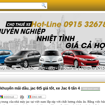
khuyến mãi dầu, jac 6t5 giá tốt, xe Jac 6 tấn 4
669 lượt xem
g trung của nhà máy jac tại việt nam lắp ráp với chất lượng châu âu. Bằng việc 