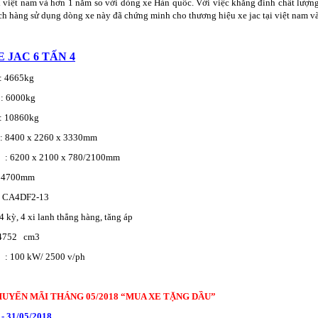
i việt nam và hơn 1 năm so với dòng xe Hàn quốc. Với việc khẳng đinh chất lượng
h hàng sử dụng dòng xe này đã chứng minh cho thương hiệu xe jac tại việt nam và 
E
JAC 6 TẤN 4
4665kg
 6000kg
10860kg
400 x 2260 x 3330mm
: 6200 x 2100 x 780/2100mm
4700mm
A4DF2-13
 lanh thẳng hàng, tăng áp
2 cm3
 : 100 kW/ 2500 v/ph
UYẾN MÃI THÁNG 05/2018 “MUA XE TẶNG DẦU”
 - 31/05/2018