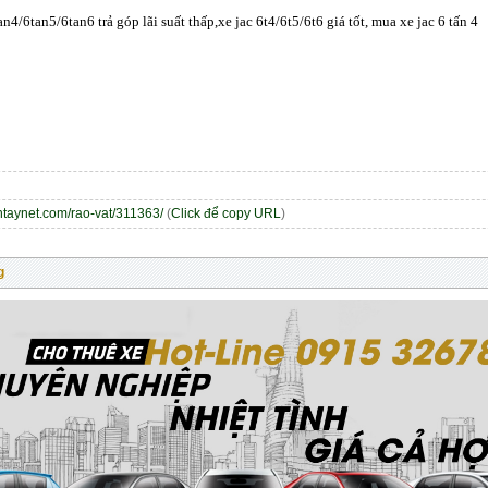
n4/6tan5/6tan6 trả góp lãi suất thấp,xe jac 6t4/6t5/6t6 giá tốt, mua xe jac 6 tấn 4
entaynet.com/rao-vat/311363/
(
Click để copy URL
)
g