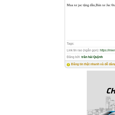
Mua xe jac tặng dầu,Bán xe Jac 6ta
Tags:
Link tin rao (ngắn gọn):
https://mi
Đăng bởi:
trần hải Quỳnh
Đăng tin thật nhanh và dễ dàn