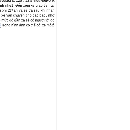
iệuVespa lx 125 : 12.5 triệuNouvo lx
̣nh nhé1. Đến xem xe giao tiền tại
phí 2tr/lần và sẽ trả sau khi nhận
ê xe vận chuyển cho các bác , nhỡ
heo mức độ gần xa sẽ có người tới gd