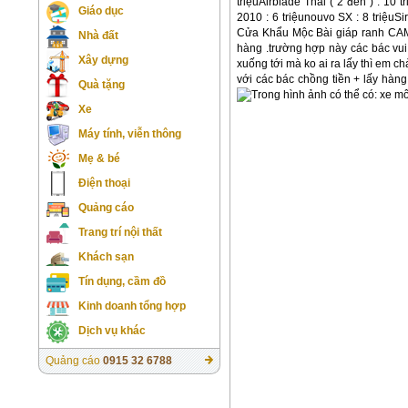
triệuAirblade Thái ( 2 đèn ) : 10 t
Giáo dục
2010 : 6 triệunouvo SX : 8 triệuSi
Cửa Khẩu Mộc Bài giáp ranh C
Nhà đất
hàng .trường hợp này các bác vui
Xây dựng
xuống tới mà ko ai ra lấy thì em ch
với các bác chồng tiền + lấy hàng 
Quà tặng
Xe
Máy tính, viễn thông
Mẹ & bé
Điện thoại
Quảng cáo
Trang trí nội thất
Khách sạn
Tín dụng, cầm đồ
Kinh doanh tổng hợp
Dịch vụ khác
Quảng cáo
0915 32 6788