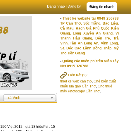
Đăng nhập
|
Đăng ký
Đăng tin nhanh
-
Thiết kế website tại 0949 256788
TP Cần Thơ, Sóc Trăng, Bạc Liêu,
Cà Mau, Rạch Giá Phú Quốc Kiên
Giang, Long Xuyên An Giang, Vị
Thanh Hậu Giang, Bến Tre, Trà
Vinh, Tân An Long An, Vĩnh Long,
Sa Đéc Cao Lãnh Đồng Tháp, Mỹ
Tho Tiền Giang
-
Quảng cáo miễn phí trên Miền Tây
Net 0915 326788
Liên Kết
(?)
:
thiet ke web can tho
,
Chế biến xuất
khẩu lúa gạo Cần Thơ
,
Cho thuê
máy Photocopy Cần Thơ
,
Trà Vinh
150 Việt 2012 : giá 18 triệuPsi : 15