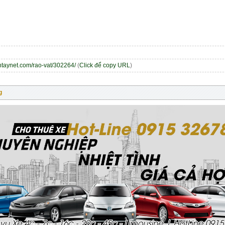
entaynet.com/rao-vat/302264/
(
Click để copy URL
)
g