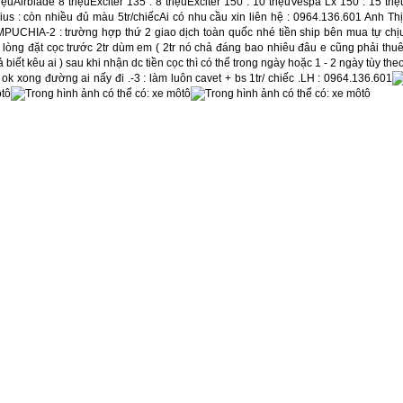
riệuAirblade 8 triệuExciter 135 : 8 triệuExciter 150 : 10 triệuVespa Lx 150 : 15 tr
rius : còn nhiều đủ màu 5tr/chiếcAi có nhu cầu xin liên hệ : 0964.136.601 Anh Thi
AMPUCHIA-2 : trường hợp thứ 2 giao dịch toàn quốc nhé tiền ship bên mua tự chịu 
 lòng đặt cọc trước 2tr dùm em ( 2tr nó chả đáng bao nhiêu đâu e cũng phải thu
ả biết kêu ai ) sau khi nhận dc tiền cọc thì có thể trong ngày hoặc 1 - 2 ngày tùy t
ok xong đường ai nấy đi .-3 : làm luôn cavet + bs 1tr/ chiếc .LH : 0964.136.601