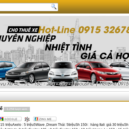
ế
1,258 lượt xem
15 triệuAxelo : 5 triệu5Wave ,Dream Thái: 5tirệuSh 150i : hàng Itali :giá 30 triệuSh 