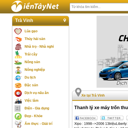
Trà Vinh
Lúa gạo
Thủy hải sản
Nhà trọ - Nhà nghỉ
Trái cây
Nông sản
Nông nghiệp
Du lịch
Đặc sản
Dịch vụ nấu ăn
Xe tại Trà Vinh
Việc làm
Thanh lý xe máy trốn thu
Điện - Gia dụng
Đẹp - Khỏe
Xipo : 1998-->2006 13triệuLiberty: 
Ẩm thực - Giải trí